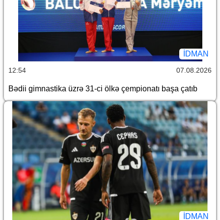
İDMAN
12:54
07.08.2026
Bədii gimnastika üzrə 31-ci ölkə çempionatı başa çatıb
İDMAN