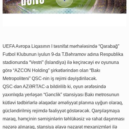
UEFA Avropa Liqasının I təsnifat mərhələsində “Qarabağ”
Futbol Klubunun iyulun 9-da T.Bəhramov adına Respublika
stadionunda “Vestri” (İslandiya) ilə keçirəcəyi ev oyununa
görə “AZCON Holding” şirkətlərindən olan “Bakı
Metropoliteni” QSC-nin iş rejimi dəyişdiriləcək.
QSC-dən AZƏRTAC-a bildirilib ki, oyun ərəfəsində
yaxınlıqda yerləşən “Gənclik” stansiyası Bakı metrosunun
kütləvi tədbirlərlə əlaqədar əməliyyat planına uyğun olaraq,
gücləndirilmiş rejimdə fəaliyyət göstərəcək. Qarşılaşmaya
maraq, həmçinin sərnişinlərin təhlükəsiz və rahat daşınması
nəzərə alınaraq, stansiya əlavə nəzarət mexanizmləri ilə