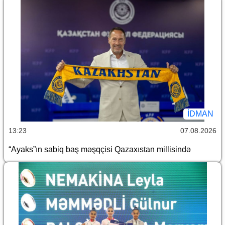
İDMAN
13:23
07.08.2026
“Ayaks”ın sabiq baş məşqçisi Qazaxıstan millisində