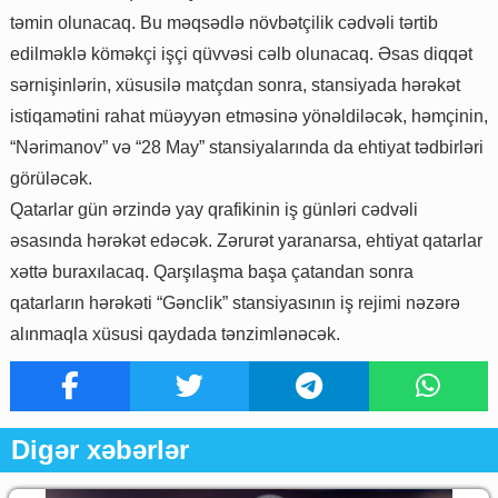
təmin olunacaq. Bu məqsədlə növbətçilik cədvəli tərtib
edilməklə köməkçi işçi qüvvəsi cəlb olunacaq. Əsas diqqət
sərnişinlərin, xüsusilə matçdan sonra, stansiyada hərəkət
istiqamətini rahat müəyyən etməsinə yönəldiləcək, həmçinin,
“Nərimanov” və “28 May” stansiyalarında da ehtiyat tədbirləri
görüləcək.
Qatarlar gün ərzində yay qrafikinin iş günləri cədvəli
əsasında hərəkət edəcək. Zərurət yaranarsa, ehtiyat qatarlar
xəttə buraxılacaq. Qarşılaşma başa çatandan sonra
qatarların hərəkəti “Gənclik” stansiyasının iş rejimi nəzərə
alınmaqla xüsusi qaydada tənzimlənəcək.
Digər xəbərlər