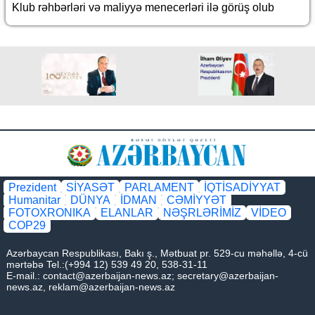
Klub rəhbərləri və maliyyə menecerləri ilə görüş olub
Prezident
SİYASƏT
PARLAMENT
İQTİSADİYYAT
Humanitar
DÜNYA
İDMAN
CƏMİYYƏT
FOTOXRONIKA
ELANLAR
NƏŞRLƏRİMİZ
VİDEO
COP29
Azərbaycan Respublikası, Bakı ş., Mətbuat pr. 529-cu məhəllə, 4-cü
mərtəbə Tel.:(+994 12) 539 49 20, 538-31-11
E-mail.:
contact@azerbaijan-news.az
;
secretary@azerbaijan-
news.az
,
reklam@azerbaijan-news.az