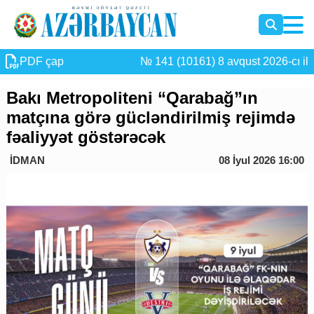
PDF çap
№ 141 (10161) 8 avqust 2026-cı il
Bakı Metropoliteni “Qarabağ”ın
matçına görə gücləndirilmiş rejimdə
fəaliyyət göstərəcək
İDMAN
08 İyul 2026 16:00