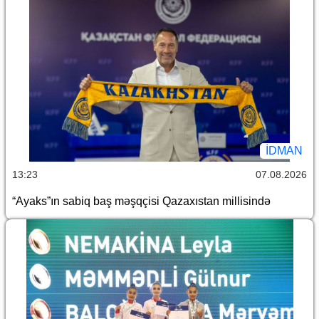
İDMAN
13:23
07.08.2026
“Ayaks”ın sabiq baş məşqçisi Qazaxıstan millisində