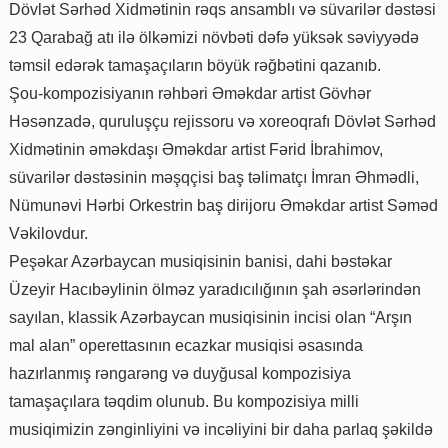
Dövlət Sərhəd Xidmətinin rəqs ansamblı və süvarilər dəstəsi
23 Qarabağ atı ilə ölkəmizi növbəti dəfə yüksək səviyyədə
təmsil edərək tamaşaçıların böyük rəğbətini qazanıb.
Şou-kompozisiyanın rəhbəri Əməkdar artist Gövhər
Həsənzadə, quruluşçu rejissoru və xoreoqrafı Dövlət Sərhəd
Xidmətinin əməkdaşı Əməkdar artist Fərid İbrahimov,
süvarilər dəstəsinin məşqçisi baş təlimatçı İmran Əhmədli,
Nümunəvi Hərbi Orkestrin baş dirijoru Əməkdar artist Səməd
Vəkilovdur.
Peşəkar Azərbaycan musiqisinin banisi, dahi bəstəkar
Üzeyir Hacıbəylinin ölməz yaradıcılığının şah əsərlərindən
sayılan, klassik Azərbaycan musiqisinin incisi olan “Arşın
mal alan” operettasının ecazkar musiqisi əsasında
hazırlanmış rəngarəng və duyğusal kompozisiya
tamaşaçılara təqdim olunub. Bu kompozisiya milli
musiqimizin zənginliyini və incəliyini bir daha parlaq şəkildə