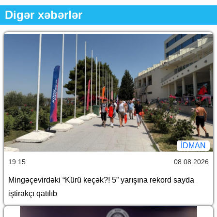
Digər xəbərlər
İDMAN
19:15
08.08.2026
Mingəçevirdəki “Kürü keçək?! 5” yarışına rekord sayda
iştirakçı qatılıb