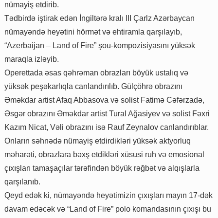
nümayiş etdirib.
Tədbirdə iştirak edən İngiltərə kralı III Çarlz Azərbaycan
nümayəndə heyətini hörmət və ehtiramla qarşılayıb,
“Azerbaijan – Land of Fire” şou-kompozisiyasını yüksək
maraqla izləyib.
Operettada əsas qəhrəman obrazları böyük ustalıq və
yüksək peşəkarlıqla canlandırılıb. Gülçöhrə obrazını
Əməkdar artist Afaq Abbasova və solist Fatimə Cəfərzadə,
Əsgər obrazını Əməkdar artist Tural Ağasiyev və solist Fəxri
Kazım Nicat, Vəli obrazını isə Rauf Zeynalov canlandırıblar.
Onların səhnədə nümayiş etdirdikləri yüksək aktyorluq
məharəti, obrazlara bəxş etdikləri xüsusi ruh və emosional
çıxışları tamaşaçılar tərəfindən böyük rəğbət və alqışlarla
qarşılanıb.
Qeyd edək ki, nümayəndə heyətimizin çıxışları mayın 17-dək
davam edəcək və “Land of Fire” polo komandasının çıxışı bu