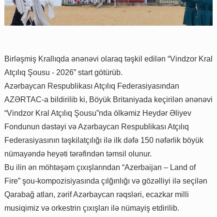
Birləşmiş Krallıqda ənənəvi olaraq təşkil edilən “Vindzor Kral
Atçılıq Şousu - 2026” start götürüb.
Azərbaycan Respublikası Atçılıq Federasiyasından
AZƏRTAC-a bildirilib ki, Böyük Britaniyada keçirilən ənənəvi
“Vindzor Kral Atçılıq Şousu”nda ölkəmiz Heydər Əliyev
Fondunun dəstəyi və Azərbaycan Respublikası Atçılıq
Federasiyasının təşkilatçılığı ilə ilk dəfə 150 nəfərlik böyük
nümayəndə heyəti tərəfindən təmsil olunur.
Bu ilin ən möhtəşəm çıxışlarından “Azerbaijan – Land of
Fire” şou-kompozisiyasında çılğınlığı və gözəlliyi ilə seçilən
Qarabağ atları, zərif Azərbaycan rəqsləri, ecazkar milli
musiqimiz və orkestrin çıxışları ilə nümayiş etdirilib.