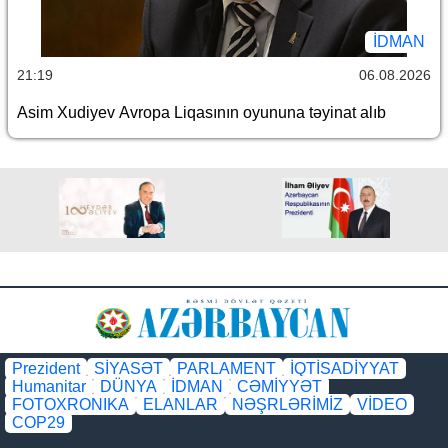
İDMAN
21:19
06.08.2026
Asim Xudiyev Avropa Liqasının oyununa təyinat alıb
Prezident
SİYASƏT
PARLAMENT
İQTİSADİYYAT
Humanitar
DÜNYA
İDMAN
CƏMİYYƏT
FOTOXRONIKA
ELANLAR
NƏŞRLƏRİMİZ
VİDEO
COP29