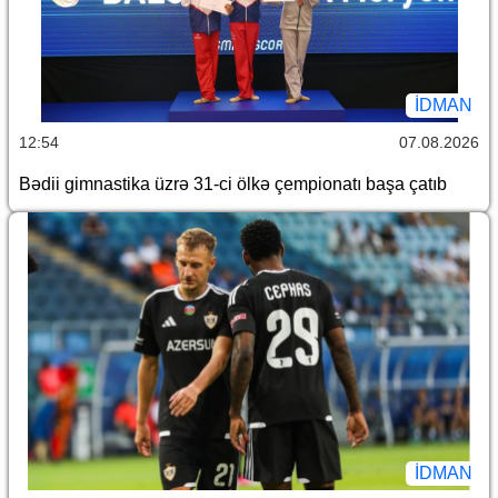
İDMAN
12:54
07.08.2026
Bədii gimnastika üzrə 31-ci ölkə çempionatı başa çatıb
İDMAN