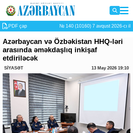
PDF çap
№ 140 (10160) 7 avqust 2026-cı il
Azərbaycan və Özbəkistan HHQ-ləri
arasında əməkdaşlıq inkişaf
etdiriləcək
SİYASƏT
13 May 2026 19:10