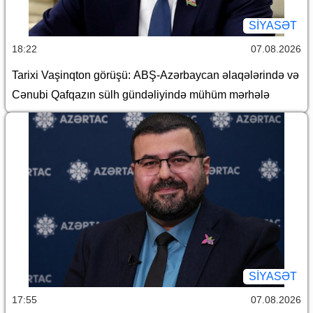
SİYASƏT
18:22
07.08.2026
Tarixi Vaşinqton görüşü: ABŞ-Azərbaycan əlaqələrində və
Cənubi Qafqazın sülh gündəliyində mühüm mərhələ
SİYASƏT
17:55
07.08.2026