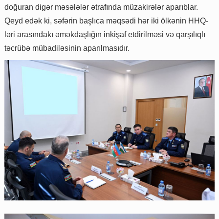
doğuran digər məsələlər ətrafında müzakirələr aparıblar.
Qeyd edək ki, səfərin başlıca məqsədi hər iki ölkənin HHQ-
ləri arasındakı əməkdaşlığın inkişaf etdirilməsi və qarşılıqlı
təcrübə mübadiləsinin aparılmasıdır.