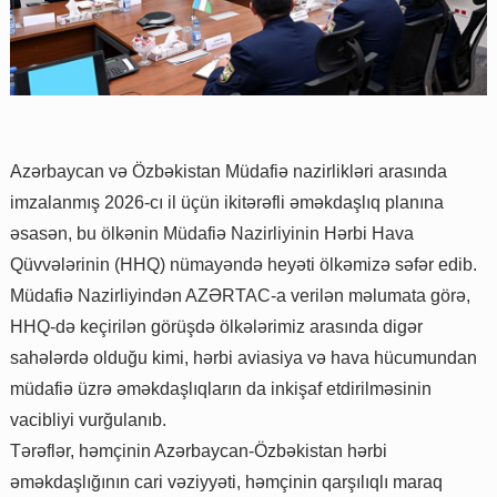
Azərbaycan və Özbəkistan Müdafiə nazirlikləri arasında
imzalanmış 2026-cı il üçün ikitərəfli əməkdaşlıq planına
əsasən, bu ölkənin Müdafiə Nazirliyinin Hərbi Hava
Qüvvələrinin (HHQ) nümayəndə heyəti ölkəmizə səfər edib.
Müdafiə Nazirliyindən AZƏRTAC-a verilən məlumata görə,
HHQ-də keçirilən görüşdə ölkələrimiz arasında digər
sahələrdə olduğu kimi, hərbi aviasiya və hava hücumundan
müdafiə üzrə əməkdaşlıqların da inkişaf etdirilməsinin
vacibliyi vurğulanıb.
Tərəflər, həmçinin Azərbaycan-Özbəkistan hərbi
əməkdaşlığının cari vəziyyəti, həmçinin qarşılıqlı maraq