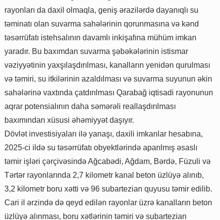
rayonları da daxil olmaqla, geniş ərazilərdə dayanıqlı su
təminatı olan suvarma sahələrinin qorunmasına və kənd
təsərrüfatı istehsalının davamlı inkişafına mühüm imkan
yaradır. Bu baxımdan suvarma şəbəkələrinin istismar
vəziyyətinin yaxşılaşdırılması, kanalların yenidən qurulması
və təmiri, su itkilərinin azaldılması və suvarma suyunun əkin
sahələrinə vaxtında çatdırılması Qarabağ iqtisadi rayonunun
aqrar potensialının daha səmərəli reallaşdırılması
baxımından xüsusi əhəmiyyət daşıyır.
Dövlət investisiyaları ilə yanaşı, daxili imkanlar hesabına,
2025-ci ildə su təsərrüfatı obyektlərində aparılmış əsaslı
təmir işləri çərçivəsində Ağcabədi, Ağdam, Bərdə, Füzuli və
Tərtər rayonlarında 2,7 kilometr kanal beton üzlüyə alınıb,
3,2 kilometr boru xətti və 96 subartezian quyusu təmir edilib.
Cari il ərzində də qeyd edilən rayonlar üzrə kanalların beton
üzlüyə alınması, boru xətlərinin təmiri və subartezian