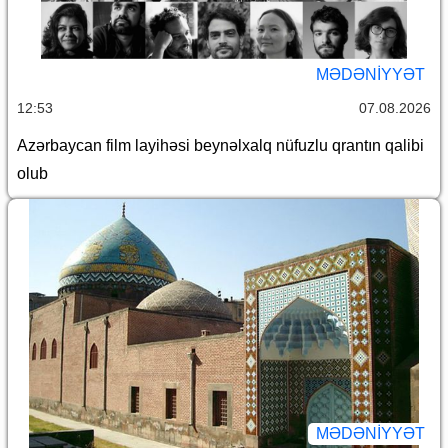
MƏDƏNIYYƏT
12:53
07.08.2026
Azərbaycan film layihəsi beynəlxalq nüfuzlu qrantın qalibi
olub
MƏDƏNIYYƏT