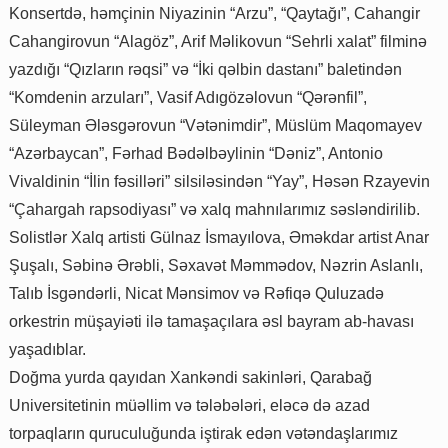
Konsertdə, həmçinin Niyazinin “Arzu”, “Qaytağı”, Cahangir
Cahangirovun “Alagöz”, Arif Məlikovun “Sehrli xalat” filminə
yazdığı “Qızların rəqsi” və “İki qəlbin dastanı” baletindən
“Komdenin arzuları”, Vasif Adıgözəlovun “Qərənfil”,
Süleyman Ələsgərovun “Vətənimdir”, Müslüm Maqomayev
“Azərbaycan”, Fərhad Bədəlbəylinin “Dəniz”, Antonio
Vivaldinin “İlin fəsilləri” silsiləsindən “Yay”, Həsən Rzayevin
“Çahargah rapsodiyası” və xalq mahnılarımız səsləndirilib.
Solistlər Xalq artisti Gülnaz İsmayılova, Əməkdar artist Anar
Şuşalı, Səbinə Ərəbli, Səxavət Məmmədov, Nəzrin Aslanlı,
Talıb İsgǝndǝrli, Nicat Mənsimov və Rəfiqə Quluzadə
orkestrin müşayiəti ilə tamaşaçılara əsl bayram ab-havası
yaşadıblar.
Doğma yurda qayıdan Xankəndi sakinləri, Qarabağ
Universitetinin müəllim və tələbələri, eləcə də azad
torpaqların quruculuğunda iştirak edən vətəndaşlarımız