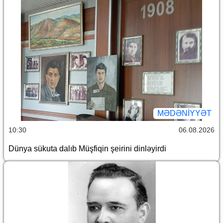
MƏDƏNIYYƏT
10:30
06.08.2026
Dünya sükuta dalıb Müşfiqin şeirini dinləyirdi