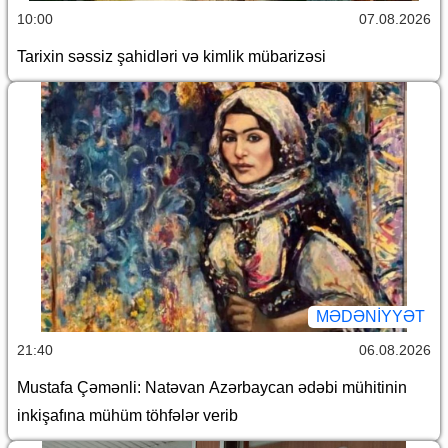
10:00
07.08.2026
Tarixin səssiz şahidləri və kimlik mübarizəsi
MƏDƏNIYYƏT
21:40
06.08.2026
Mustafa Çəmənli: Natəvan Azərbaycan ədəbi mühitinin
inkişafına mühüm töhfələr verib