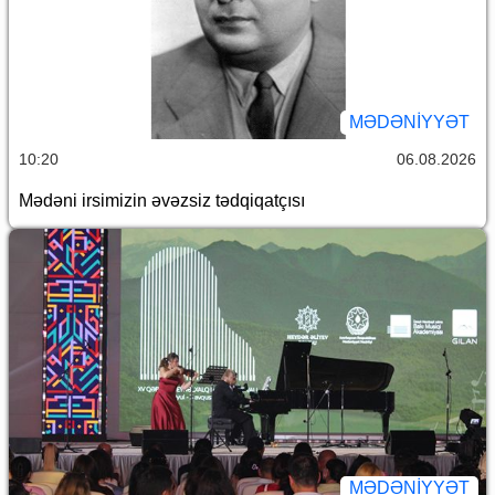
MƏDƏNIYYƏT
10:20
06.08.2026
Mədəni irsimizin əvəzsiz tədqiqatçısı
MƏDƏNIYYƏT