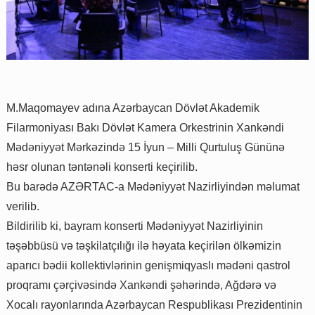
M.Maqomayev adına Azərbaycan Dövlət Akademik
Filarmoniyası Bakı Dövlət Kamera Orkestrinin Xankəndi
Mədəniyyət Mərkəzində 15 İyun – Milli Qurtuluş Gününə
həsr olunan təntənəli konserti keçirilib.
Bu barədə AZƏRTAC-a Mədəniyyət Nazirliyindən məlumat
verilib.
Bildirilib ki, bayram konserti Mədəniyyət Nazirliyinin
təşəbbüsü və təşkilatçılığı ilə həyata keçirilən ölkəmizin
aparıcı bədii kollektivlərinin genişmiqyaslı mədəni qastrol
proqramı çərçivəsində Xankəndi şəhərində, Ağdərə və
Xocalı rayonlarında Azərbaycan Respublikası Prezidentinin