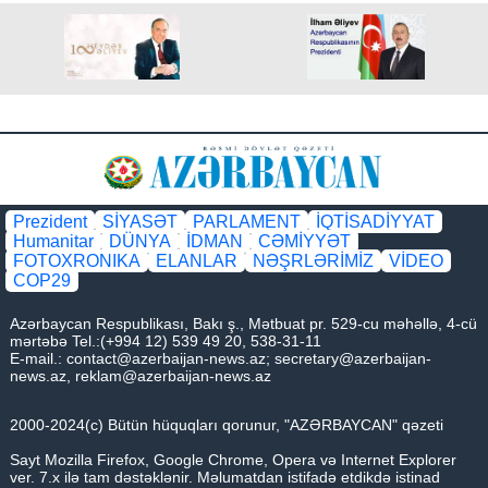
Prezident
SİYASƏT
PARLAMENT
İQTİSADİYYAT
Humanitar
DÜNYA
İDMAN
CƏMİYYƏT
FOTOXRONIKA
ELANLAR
NƏŞRLƏRİMİZ
VİDEO
COP29
Azərbaycan Respublikası, Bakı ş., Mətbuat pr. 529-cu məhəllə, 4-cü
mərtəbə Tel.:(+994 12) 539 49 20, 538-31-11
E-mail.:
contact@azerbaijan-news.az
;
secretary@azerbaijan-
news.az
,
reklam@azerbaijan-news.az
2000-2024(c) Bütün hüquqları qorunur, "AZƏRBAYCAN" qəzeti
Sayt Mozilla Firefox, Google Chrome, Opera və Internet Explorer
ver. 7.x ilə tam dəstəklənir. Məlumatdan istifadə etdikdə istinad