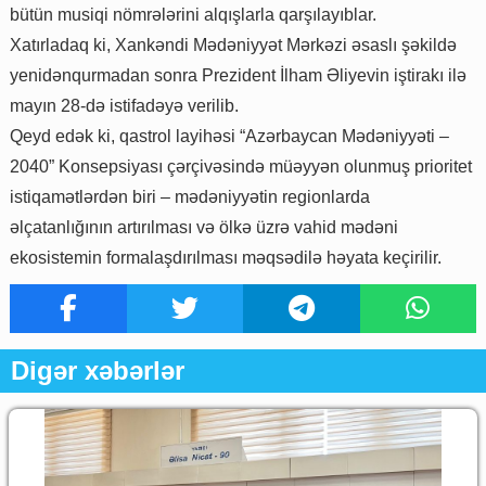
bütün musiqi nömrələrini alqışlarla qarşılayıblar.
Xatırladaq ki, Xankəndi Mədəniyyət Mərkəzi əsaslı şəkildə
yenidənqurmadan sonra Prezident İlham Əliyevin iştirakı ilə
mayın 28-də istifadəyə verilib.
Qeyd edək ki, qastrol layihəsi “Azərbaycan Mədəniyyəti –
2040” Konsepsiyası çərçivəsində müəyyən olunmuş prioritet
istiqamətlərdən biri – mədəniyyətin regionlarda
əlçatanlığının artırılması və ölkə üzrə vahid mədəni
ekosistemin formalaşdırılması məqsədilə həyata keçirilir.
Digər xəbərlər