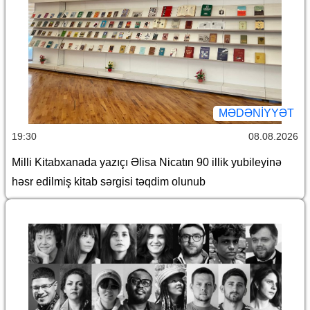
MƏDƏNIYYƏT
19:30
08.08.2026
Milli Kitabxanada yazıçı Əlisa Nicatın 90 illik yubileyinə
həsr edilmiş kitab sərgisi təqdim olunub