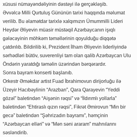
xüsusi nümayəndəliyinin dəstəyi ilə gerçəkləşib.
Əvvəlcə Milli Qurtuluş Gününün tarixi haqqında məlumat
verilib. Bu əlamətdar tarixlə xalqımızın Ümummilli Lideri
Heydər Əliyevin müasir müstəqil Azərbaycanın işıqlı
gələcəyinin möhkəm təməllərinin qoyulduğu diqqətə
çatdırılıb. Bildirilib ki, Prezident İlham Əliyevin liderliyində
sərhədləri bütöv, suverenliyi tam olan qalib Azərbaycan Ulu
Öndərin yaratdığı təməlin üzərindən bərqərardır.
Sonra bayram konserti başlanıb.
Orkestr Əməkdar artist Fuad İbrahimovun dirijorluğu ilə
Üzeyir Hacıbəylinin “Arazbarı”, Qara Qarayevin “Yeddi
gözəl” baletindən “Aişənin rəqsi” və “İldırımlı yollarla”
baletindən “Ehtiraslı qızın rəqsi”, Fikrət Əmirovun “Min bir
gecə” baletindən “Şəhrizadın bayramı”, həmçinin
“Azərbaycan elləri” və “Mǝn sǝni araram” mahnılarını
səsləndirib.