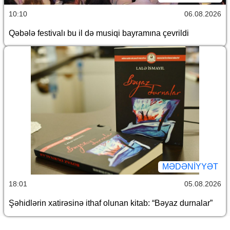
10:10
06.08.2026
Qəbələ festivalı bu il də musiqi bayramına çevrildi
MƏDƏNIYYƏT
18:01
05.08.2026
Şəhidlərin xatirəsinə ithaf olunan kitab: “Bəyaz durnalar”