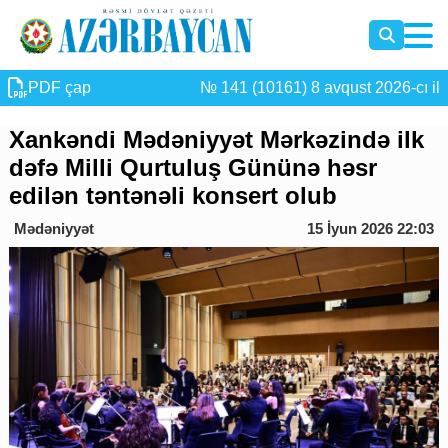
PDF çap
№ 141 (10161) 8 avqust 2026-cı il
Xankəndi Mədəniyyət Mərkəzində ilk
dəfə Milli Qurtuluş Gününə həsr
edilən təntənəli konsert olub
Mədəniyyət
15 İyun 2026 22:03