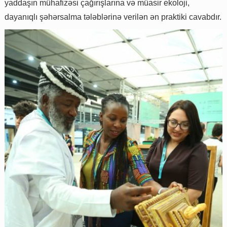
yaddaşın mühafizəsi çağırışlarına və müasir ekoloji,
dayanıqlı şəhərsalma tələblərinə verilən ən praktiki cavabdır.