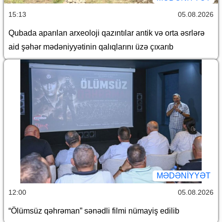
15:13
05.08.2026
Qubada aparılan arxeoloji qazıntılar antik və orta əsrlərə
aid şəhər mədəniyyətinin qalıqlarını üzə çıxarıb
MƏDƏNIYYƏT
12:00
05.08.2026
“Ölümsüz qəhrəman” sənədli filmi nümayiş edilib