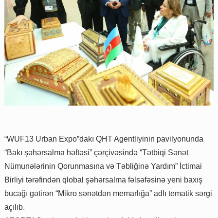
“WUF13 Urban Expo”dakı QHT Agentliyinin pavilyonunda
“Bakı şəhərsalma həftəsi” çərçivəsində “Tətbiqi Sənət
Nümunələrinin Qorunmasına və Təbliğinə Yardım” İctimai
Birliyi tərəfindən qlobal şəhərsalma fəlsəfəsinə yeni baxış
bucağı gətirən “Mikro sənətdən memarlığa” adlı tematik sərgi
açılıb.