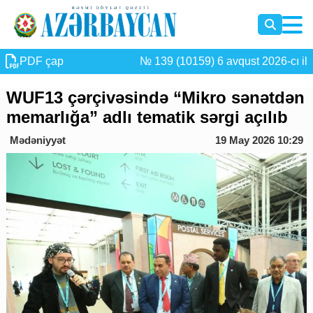
PDF çap
№ 139 (10159) 6 avqust 2026-cı il
WUF13 çərçivəsində “Mikro sənətdən
memarlığa” adlı tematik sərgi açılıb
Mədəniyyət
19 May 2026 10:29