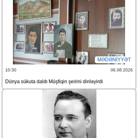
MƏDƏNIYYƏT
10:30
06.08.2026
Dünya sükuta dalıb Müşfiqin şeirini dinləyirdi