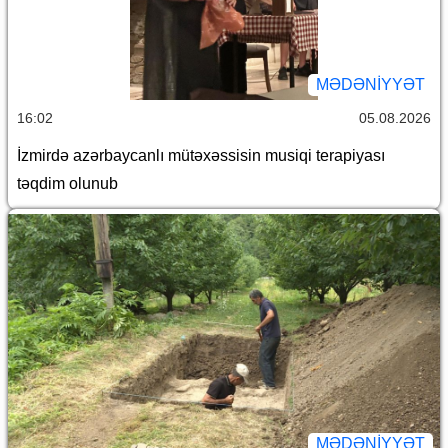
MƏDƏNIYYƏT
16:02
05.08.2026
İzmirdə azərbaycanlı mütəxəssisin musiqi terapiyası
təqdim olunub
MƏDƏNIYYƏT