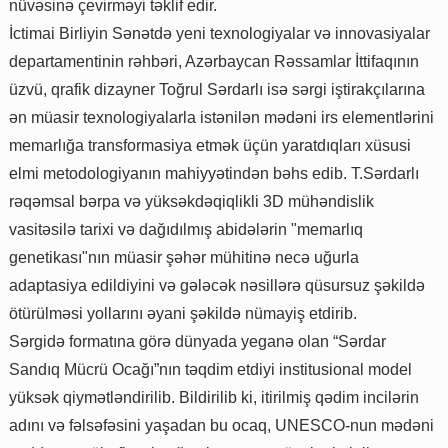
nüvəsinə çevirməyi təklif edir.
İctimai Birliyin Sənətdə yeni texnologiyalar və innovasiyalar
departamentinin rəhbəri, Azərbaycan Rəssamlar İttifaqının
üzvü, qrafik dizayner Toğrul Sərdarlı isə sərgi iştirakçılarına
ən müasir texnologiyalarla istənilən mədəni irs elementlərini
memarlığa transformasiya etmək üçün yaratdıqları xüsusi
elmi metodologiyanın mahiyyətindən bəhs edib. T.Sərdarlı
rəqəmsal bərpa və yüksəkdəqiqlikli 3D mühəndislik
vasitəsilə tarixi və dağıdılmış abidələrin "memarlıq
genetikası"nın müasir şəhər mühitinə necə uğurla
adaptasiya edildiyini və gələcək nəsillərə qüsursuz şəkildə
ötürülməsi yollarını əyani şəkildə nümayiş etdirib.
Sərgidə formatına görə dünyada yeganə olan “Sərdar
Sandıq Mücrü Ocağı”nın təqdim etdiyi institusional model
yüksək qiymətləndirilib. Bildirilib ki, itirilmiş qədim incilərin
adını və fəlsəfəsini yaşadan bu ocaq, UNESCO-nun mədəni