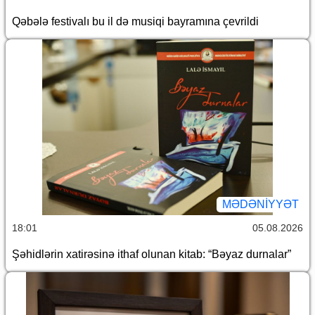
Qəbələ festivalı bu il də musiqi bayramına çevrildi
MƏDƏNIYYƏT
18:01
05.08.2026
Şəhidlərin xatirəsinə ithaf olunan kitab: “Bəyaz durnalar”