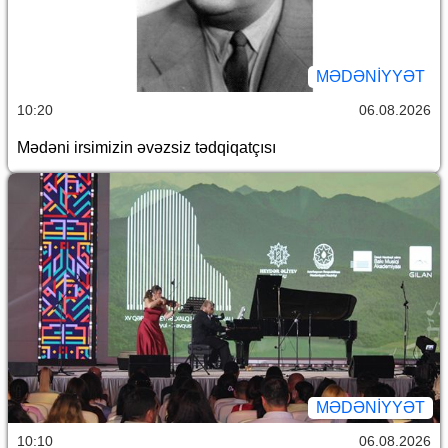
MƏDƏNIYYƏT
10:20
06.08.2026
Mədəni irsimizin əvəzsiz tədqiqatçısı
MƏDƏNIYYƏT
10:10
06.08.2026