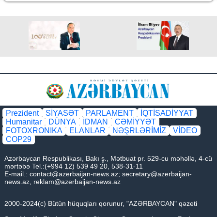
Prezident
SİYASƏT
PARLAMENT
İQTİSADİYYAT
Humanitar
DÜNYA
İDMAN
CƏMİYYƏT
FOTOXRONIKA
ELANLAR
NƏŞRLƏRİMİZ
VİDEO
COP29
Azərbaycan Respublikası, Bakı ş., Mətbuat pr. 529-cu məhəllə, 4-cü
mərtəbə Tel.:(+994 12) 539 49 20, 538-31-11
E-mail.:
contact@azerbaijan-news.az
;
secretary@azerbaijan-
news.az
,
reklam@azerbaijan-news.az
2000-2024(c) Bütün hüquqları qorunur, "AZƏRBAYCAN" qəzeti