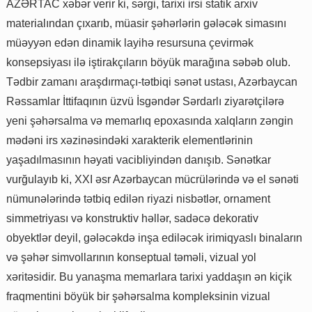
AZƏRTAC xəbər verir ki, sərgi, tarixi irsi statik arxiv
materialından çıxarıb, müasir şəhərlərin gələcək simasını
müəyyən edən dinamik layihə resursuna çevirmək
konsepsiyası ilə iştirakçıların böyük marağına səbəb olub.
Tədbir zamanı araşdırmaçı-tətbiqi sənət ustası, Azərbaycan
Rəssamlar İttifaqının üzvü İsgəndər Sərdarlı ziyarətçilərə
yeni şəhərsalma və memarlıq epoxasında xalqların zəngin
mədəni irs xəzinəsindəki xarakterik elementlərinin
yaşadılmasının həyati vacibliyindən danışıb. Sənətkar
vurğulayıb ki, XXI əsr Azərbaycan mücrülərində və el sənəti
nümunələrində tətbiq edilən riyazi nisbətlər, ornament
simmetriyası və konstruktiv həllər, sadəcə dekorativ
obyektlər deyil, gələcəkdə inşa ediləcək irimiqyaslı binaların
və şəhər simvollarının konseptual təməli, vizual yol
xəritəsidir. Bu yanaşma memarlara tarixi yaddaşın ən kiçik
fraqmentini böyük bir şəhərsalma kompleksinin vizual