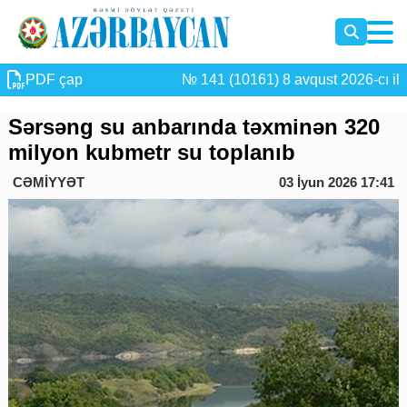
PDF çap
№ 141 (10161) 8 avqust 2026-cı il
Sərsəng su anbarında təxminən 320
milyon kubmetr su toplanıb
CƏMİYYƏT
03 İyun 2026 17:41