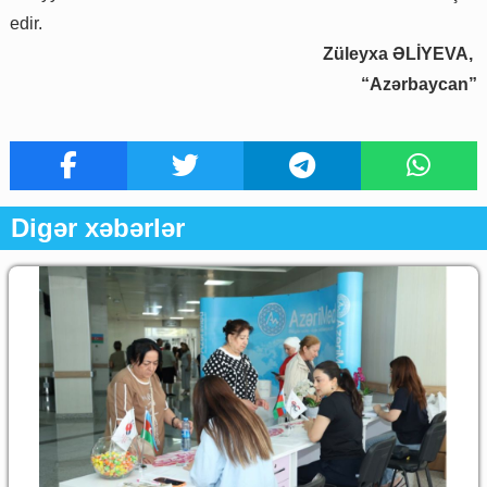
edir.
Züleyxa ƏLİYEVA,
“Azərbaycan”
Digər xəbərlər