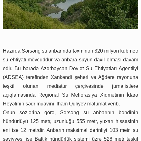
Hazırda Sərsəng su anbarında təxminən 320 milyon kubmetr
su ehtiyatı mövcuddur və anbara suyun daxil olması davam
edir. Bu barədə Azərbaycan Dövlət Su Ehtiyatları Agentliyi
(ADSEA) tərəfindən Xankəndi şəhəri və Ağdərə rayonuna
təşkil olunan mediatur çərçivəsində jurnalistlərə
açıqlamasında Regional Su Meliorasiya Xidmətinin İdarə
Heyətinin sədr müavini İlham Quliyev məlumat verib.
Onun sözlərinə görə, Sərsəng su anbarının bəndinin
hündürlüyü 125 metr, uzunluğu 555 metr, yuxarı hissəsinin
eni isə 12 metrdir. Anbarın maksimal dərinliyi 103 metr, su
səviyyəsi isə Baltik hündürlük sistemi üzrə 528 metr təşkil