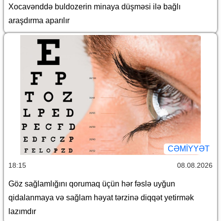
Xocavənddə buldozerin minaya düşməsi ilə bağlı
araşdırma aparılır
CƏMİYYƏT
18:15
08.08.2026
Göz sağlamlığını qorumaq üçün hər fəslə uyğun
qidalanmaya və sağlam həyat tərzinə diqqət yetirmək
lazımdır