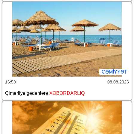
CƏMİYYƏT
16:59
08.08.2026
Çimərliyə gedənlərə
XƏBƏRDARLIQ