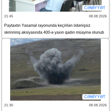
CƏMİYYƏT
21:45
08.08.2026
Paytaxtın Yasamal rayonunda keçirilən ödənişsiz
skrinninq aksiyasında 400-ə yaxın qadın müayinə olunub
CƏMİYYƏT
21:30
08.08.2026