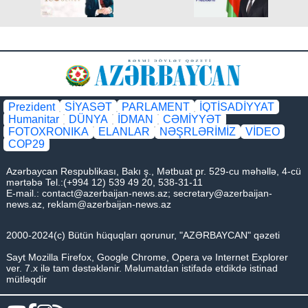
Prezident
SİYASƏT
PARLAMENT
İQTİSADİYYAT
Humanitar
DÜNYA
İDMAN
CƏMİYYƏT
FOTOXRONIKA
ELANLAR
NƏŞRLƏRİMİZ
VİDEO
COP29
Azərbaycan Respublikası, Bakı ş., Mətbuat pr. 529-cu məhəllə, 4-cü
mərtəbə Tel.:(+994 12) 539 49 20, 538-31-11
E-mail.:
contact@azerbaijan-news.az
;
secretary@azerbaijan-
news.az
,
reklam@azerbaijan-news.az
2000-2024(c) Bütün hüquqları qorunur, "AZƏRBAYCAN" qəzeti
Sayt Mozilla Firefox, Google Chrome, Opera və Internet Explorer
ver. 7.x ilə tam dəstəklənir. Məlumatdan istifadə etdikdə istinad
mütləqdir