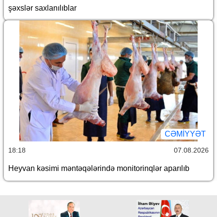
şəxslər saxlanılıblar
CƏMİYYƏT
18:18
07.08.2026
Heyvan kəsimi məntəqələrində monitorinqlər aparılıb