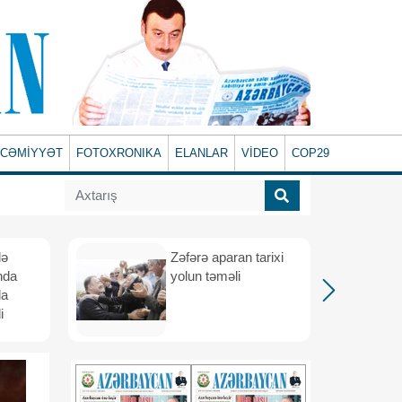
CƏMİYYƏT
FOTOXRONIKA
ELANLAR
VİDEO
COP29
lə
Zəfərə aparan tarixi
nda
yolun təməli
da
i