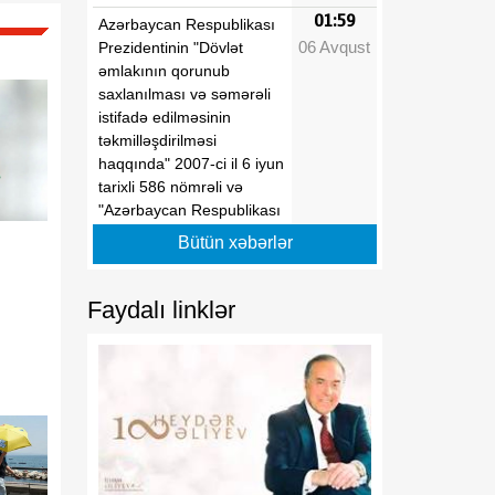
01:59
Azərbaycan Respublikası
06 Avqust
Prezidentinin "Dövlət
əmlakının qorunub
saxlanılması və səmərəli
istifadə edilməsinin
təkmilləşdirilməsi
haqqında" 2007-ci il 6 iyun
tarixli 586 nömrəli və
"Azərbaycan Respublikası
İqtisadiyyat Nazirliyinin
Bütün xəbərlər
fəaliyyətinin təmin edilməsi
və "Azərbaycan
Respublikasının
Faydalı linklər
İqtisadiyyat Nazirliyi
haqqında Əsasnamə"nin
təsdiqi və "Azərbaycan
Respublikası İqtisadiyyat
Nazirliyinin fəaliyyətinin
təmin edilməsi və
"Azərbaycan Respublikası
İqtisadi İnkişaf Nazirliyinin