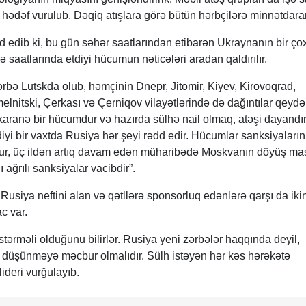
la hədəf vurulub. Dəqiq atışlara görə bütün hərbçilərə minnətdara
 edib ki, bu gün səhər saatlarından etibarən Ukraynanın bir ço
 saatlarında etdiyi hücumun nəticələri aradan qaldırılır.
zərbə Lutskda olub, həmçinin Dnepr, Jitomir, Kiyev, Kirovoqrad,
lnitski, Çerkası və Çerniqov vilayətlərində də dağıntılar qeydə 
karanə bir hücumdur və hazırda sülhə nail olmaq, atəşi dayand
iyi bir vaxtda Rusiya hər şeyi rədd edir. Hücumlar sanksiyaların
ur, üç ildən artıq davam edən müharibədə Moskvanın döyüş maş
 ağrılı sanksiyalar vacibdir”.
Rusiya neftini alan və qətllərə sponsorluq edənlərə qarşı da iki
c var.
tərməli olduğunu bilirlər. Rusiya yeni zərbələr haqqında deyil,
 düşünməyə məcbur olmalıdır. Sülh istəyən hər kəs hərəkətə
ideri vurğulayıb.