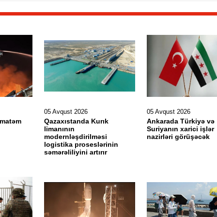
05 Avqust 2026
05 Avqust 2026
ə matəm
Qazaxıstanda Kurık
Ankarada Türkiyə və
limanının
Suriyanın xarici işlər
modernləşdirilməsi
nazirləri görüşəcək
logistika proseslərinin
səmərəliliyini artırır