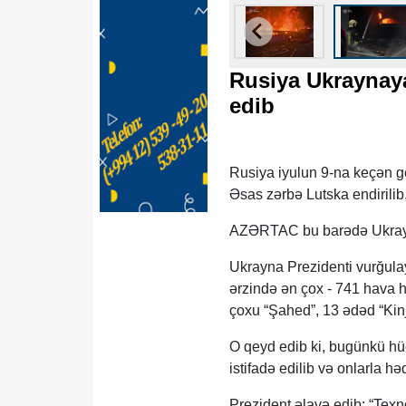
Rusiya Ukraynay
edib
Rusiya iyulun 9-na keçən 
Əsas zərbə Lutska endirilib
AZƏRTAC bu barədə Ukrayna 
Ukrayna Prezidenti vurğulay
ərzində ən çox - 741 hava hə
çoxu “Şahed”, 13 ədəd “Kinja
O qeyd edib ki, bugünkü h
istifadə edilib və onlarla həd
Prezident əlavə edib: “Texno