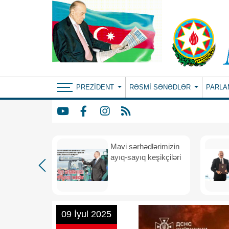
PREZIDENT
RƏSMI SƏNƏDLƏR
PARLA
Mavi sərhədlərimizin
nın
ayıq-sayıq keşikçiləri
eni dövr
09 İyul 2025