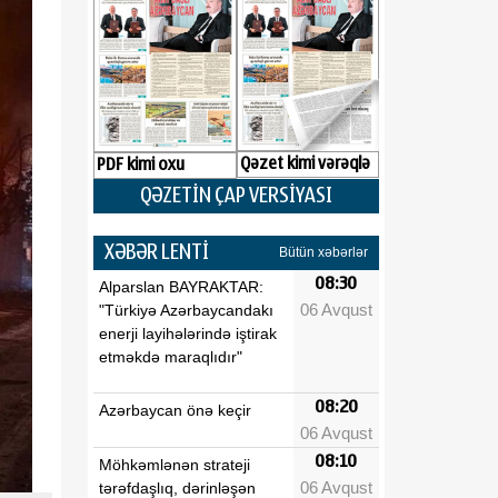
Qəzet kimi vərəqlə
PDF kimi oxu
QƏZETİN ÇAP VERSİYASI
XƏBƏR LENTİ
Bütün xəbərlər
08:30
Alparslan BAYRAKTAR:
06 Avqust
"Türkiyə Azərbaycandakı
enerji layihələrində iştirak
etməkdə maraqlıdır"
08:20
Azərbaycan önə keçir
06 Avqust
08:10
Möhkəmlənən strateji
06 Avqust
tərəfdaşlıq, dərinləşən