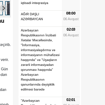
iqtisadi inteqrasiya
08:00
AĞIR DAŞLI
06 Avqust
AZƏRBAYCAN
mu
02:03
Azərbaycan
06 Avqust
Respublikasının İnzibati
Xətalar Məcəlləsində,
eçirib.
"İnformasiya,
informasiyalaşdırma və
informasiyanın mühafizəsi
erir.
haqqında" və "Uşaqların
zərərli informasiyadan
. Gün
qorunması haqqında"
Azərbaycan
0-dən
Respublikasının
qanunlarında dəyişiklik
edilməsi barədə
ndan
02:01
"Azərbaycan
alınıb