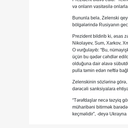
və onların vasitəsilə onlar
Bununla belə, Zelenski qeyd
bölgələrində Rusiyanın gecə
Prezident bildirib ki, əsas 
Nikolayev, Sum, Xarkov, Xme
O vurğulayıb: “Bu, nümayiş
üçün bu qədər cəhdlər edild
olduğuna dair əlavə sübutd
pulla təmin edən neftlə bağlı
Zelenskinin sözlərinə görə, 
dərəcəli sanksiyalara ehtiya
“Tərəfdaşlar necə təzyiq gös
müharibəni bitirmək barədə
keçməlidir”, -deyə Ukrayna l