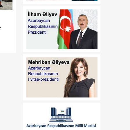
fəaliyyətinin
təkmilləşdirilməsi ilə bağlı
tədbirlər haqqında"
Azərbaycan Respublikası
r
Prezidentinin 2006-cı il 28
dekabr tarixli 504 nömrəli
Fərmanında dəyişikliklər
edilməsi barədə" 2014-cü
il 20 fevral tarixli 111
nömrəli Fərmanında
dəyişiklik edilməsi
haqqında" Azərbaycan
Respublikası Prezidentinin
2019-cu il 30 dekabr tarixli
911 nömrəli Fərmanında
dəyişiklik edilməsi barədə"
2020-ci il 12 may tarixli
1017 nömrəli
fərmanlarında dəyişiklik
edilməsi haqqında