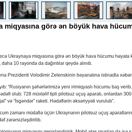
a miqyasına görə ən böyük hava hücu
gecə Ukraynaya miqyasına görə ən böyük hava hücumu həyata k
, daha 10 rayonda da dağıntılar qeydə alınıb.
Prezidenti Volodimir Zelenskinin bəyanatına istinadla xəbər v
ıb: “Rusiyanın şəhərlərimizə yeni irimiqyaslı hücumu baş verib
dəfi olub: 728 müxtəlif tipli pilotsuz uçuş aparatı, onlardan 30
l” və “İsgəndər” raketi. Hədəflərin əksəriyyəti vurulub”.
ücum zamanı müdafiə üçün Ukraynanın pilotsuz uçuş aparatları
əf zərərsizləşdirilib.
logiyanın miqyasını genişləndiririk. Mobil atəş qrupları da işə s