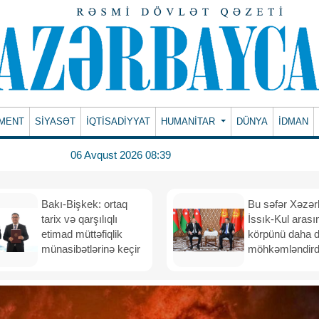
MENT
SİYASƏT
İQTİSADİYYAT
HUMANITAR
DÜNYA
İDMAN
06 Avqust 2026 08:39
Bakı-Bişkek: ortaq
Bu səfər Xəzər
tarix və qarşılıqlı
İssık-Kul arası
etimad müttəfiqlik
körpünü daha 
münasibətlərinə keçir
möhkəmləndird