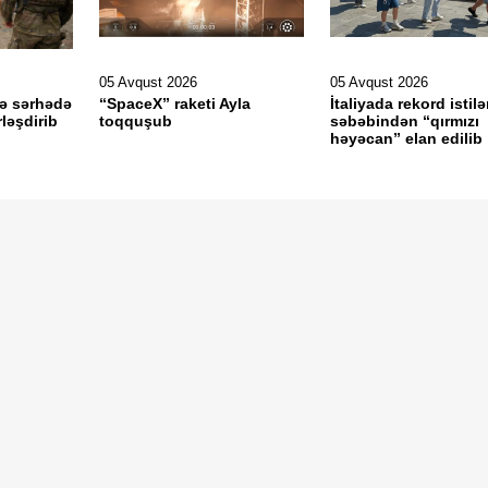
05 Avqust 2026
05 Avqust 2026
lə sərhədə
“SpaceX” raketi Ayla
İtaliyada rekord istilə
ləşdirib
toqquşub
səbəbindən “qırmızı
həyəcan” elan edilib