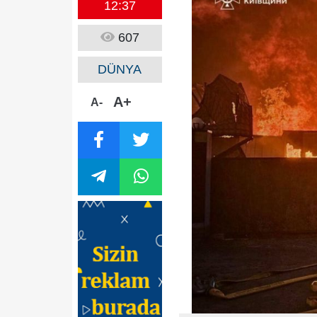
12:37
607
DÜNYA
A+
A-