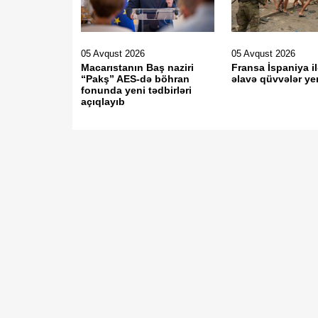
05 Avqust 2026
05 Avqust 2026
Macarıstanın Baş naziri
Fransa İspaniya i
“Pakş” AES-də böhran
əlavə qüvvələr yer
fonunda yeni tədbirləri
açıqlayıb