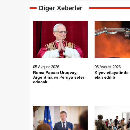
Digər Xəbərlər
05 Avqust 2026
05 Avqust 2026
Roma Papası Uruqvay,
Kiyev vilayətind
Argentina və Peruya səfər
elan edilib
edəcək