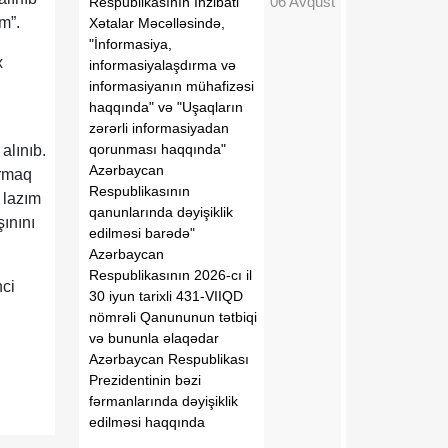
06 Avqust
Respublikasının İnzibati
m”.
Xətalar Məcəlləsində,
"İnformasiya,
x
informasiyalaşdırma və
informasiyanın mühafizəsi
haqqında" və "Uşaqların
zərərli informasiyadan
qorunması haqqında"
alınıb.
Azərbaycan
ırmaq
Respublikasının
 lazım
qanunlarında dəyişiklik
ınını
edilməsi barədə"
Azərbaycan
Respublikasının 2026-cı il
nci
30 iyun tarixli 431-VIIQD
nömrəli Qanununun tətbiqi
və bununla əlaqədar
Azərbaycan Respublikası
Prezidentinin bəzi
fərmanlarında dəyişiklik
edilməsi haqqında