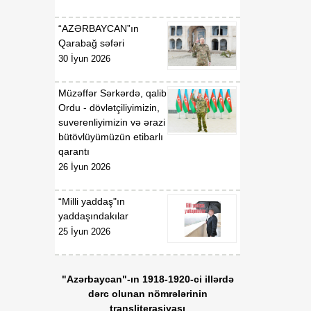
Fərmanında dəyişiklik
edilməsi haqqında”
“AZƏRBAYCAN”ın
Azərbaycan Respublikası
Qarabağ səfəri
Prezidentinin 2026-cı il 15
30 İyun 2026
yanvar tarixli 578 nömrəli
Fərmanının icrası ilə
əlaqədar Azərbaycan
Müzəffər Sərkərdə, qalib
Respublikası Nazirlər
Ordu - dövlətçiliyimizin,
Kabinetinin bəzi
suverenliyimizin və ərazi
qərarlarında dəyişiklik
bütövlüyümüzün etibarlı
edilməsi barədə
qarantı
26 İyun 2026
01:55
“Məişət zorakılığı ilə bağlı
06 Avqust
məlumat bankının təşkili
“Milli yaddaş"ın
və aparılması
yaddaşındakılar
Qaydaları”nın təsdiq
25 İyun 2026
edilməsi haqqında”
Azərbaycan Respublikası
Nazirlər Kabinetinin 2011-
"Azərbaycan"-ın 1918-1920-ci illərdə
ci il 19 dekabr tarixli 207
dərc olunan nömrələrinin
nömrəli Qərarında
transliterasiyası