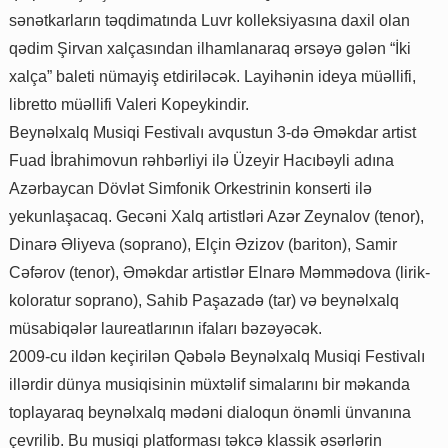
sənətkarların təqdimatında Luvr kolleksiyasına daxil olan
qədim Şirvan xalçasından ilhamlanaraq ərsəyə gələn “İki
xalça” baleti nümayiş etdiriləcək. Layihənin ideya müəllifi,
libretto müəllifi Valeri Kopeykindir.
Beynəlxalq Musiqi Festivalı avqustun 3-də Əməkdar artist
Fuad İbrahimovun rəhbərliyi ilə Üzeyir Hacıbəyli adına
Azərbaycan Dövlət Simfonik Orkestrinin konserti ilə
yekunlaşacaq. Gecəni Xalq artistləri Azər Zeynalov (tenor),
Dinarə Əliyeva (soprano), Elçin Əzizov (bariton), Samir
Cəfərov (tenor), Əməkdar artistlər Elnarə Məmmədova (lirik-
koloratur soprano), Sahib Paşazadə (tar) və beynəlxalq
müsabiqələr laureatlarının ifaları bəzəyəcək.
2009-cu ildən keçirilən Qəbələ Beynəlxalq Musiqi Festivalı
illərdir dünya musiqisinin müxtəlif simalarını bir məkanda
toplayaraq beynəlxalq mədəni dialoqun önəmli ünvanına
çevrilib. Bu musiqi platforması təkcə klassik əsərlərin