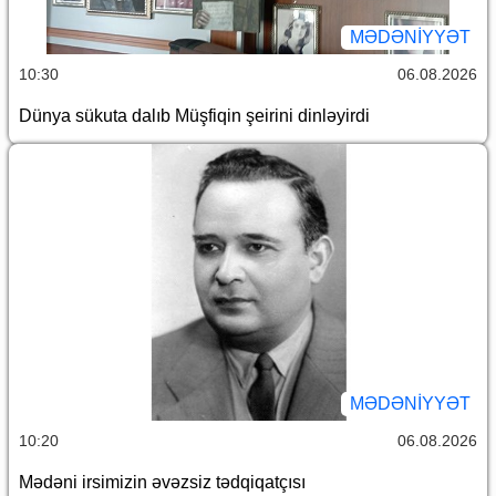
MƏDƏNIYYƏT
10:30
06.08.2026
Dünya sükuta dalıb Müşfiqin şeirini dinləyirdi
MƏDƏNIYYƏT
10:20
06.08.2026
Mədəni irsimizin əvəzsiz tədqiqatçısı