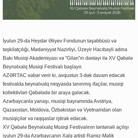
İyulun 29-da Heydər Əliyev Fondunun təşəbbüsü və
təşkilatçılığı, Mədəniyyət Nazirliyi, Üzeyir Hacıbəyli adına
Bakı Musiqi Akademiyası və “Gilan”ın dəstəyi ilə XV Qəbələ
Beynəlxalq Musiqi Festivalı başlayır.
AZƏRTAC xəbər verir ki, avqustun 3-dək davam edəcək
festivalda beynəlxalq miqyasda tanınmış ifaçılar, musiqi
kollektivləri Qəbələdə bir araya gələcək.
Azərbaycanla yanaşı, musiqi bayramında Avstriya,
Qazaxıstan, Moldova, Özbəkistan və Vyetnamdan olan
musiqiçilər və rəqqaslar iştirak edəcək.
XV Qəbələ Beynəlxalq Musiqi Festivalının təntənəli açılışı
iyulun 29-da Azərbaycanın Xalq artisti Ramiz-Məlik