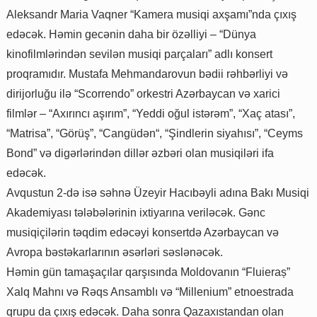
Aleksandr Maria Vaqner “Kamera musiqi axşamı”nda çıxış
edəcək. Həmin gecənin daha bir özəlliyi – “Dünya
kinofilmlərindən sevilən musiqi parçaları” adlı konsert
proqramıdır. Mustafa Mehmandarovun bədii rəhbərliyi və
dirijorluğu ilə “Scorrendo” orkestri Azərbaycan və xarici
filmlər – “Axırıncı aşırım”, “Yeddi oğul istərəm”, “Xaç atası”,
“Matrisa”, “Görüş”, “Cangüdən“, “Şindlerin siyahısı”, “Ceyms
Bond” və digərlərindən dillər əzbəri olan musiqiləri ifa
edəcək.
Avqustun 2-də isə səhnə Üzeyir Hacıbəyli adına Bakı Musiqi
Akademiyası tələbələrinin ixtiyarına veriləcək. Gənc
musiqiçilərin təqdim edəcəyi konsertdə Azərbaycan və
Avropa bəstəkarlarının əsərləri səslənəcək.
Həmin gün tamaşaçılar qarşısında Moldovanın “Fluieraș”
Xalq Mahnı və Rəqs Ansamblı və “Millenium” etnoestrada
qrupu da çıxış edəcək. Daha sonra Qazaxıstandan olan