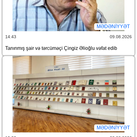
MƏDƏNIYYƏT
14:43
09.08.2026
Tanınmış şair və tərcüməçi Çingiz Əlioğlu vəfat edib
MƏDƏNIYYƏT