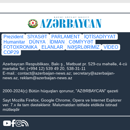
Prezident
SİYASƏT
PARLAMENT
İQTİSADİYYAT
Humanitar
DÜNYA
İDMAN
CƏMİYYƏT
FOTOXRONIKA
ELANLAR
NƏŞRLƏRİMİZ
VİDEO
COP29
Azərbaycan Respublikası, Bakı ş., Mətbuat pr. 529-cu məhəllə, 4-cü
mərtəbə Tel.:(+994 12) 539 49 20, 538-31-11
E-mail.:
contact@azerbaijan-news.az
;
secretary@azerbaijan-
news.az
,
reklam@azerbaijan-news.az
2000-2024(c) Bütün hüquqları qorunur, "AZƏRBAYCAN" qəzeti
Sayt Mozilla Firefox, Google Chrome, Opera və Internet Explorer
ver. 7.x ilə tam dəstəklənir. Məlumatdan istifadə etdikdə istinad
mütləqdir