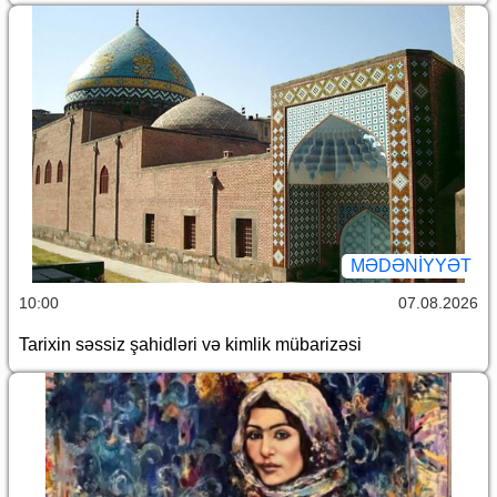
MƏDƏNIYYƏT
10:00
07.08.2026
Tarixin səssiz şahidləri və kimlik mübarizəsi