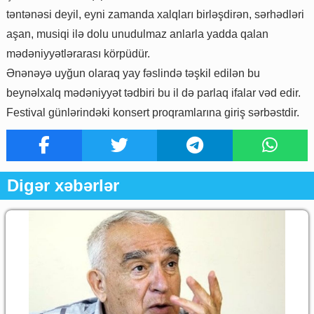
təntənəsi deyil, eyni zamanda xalqları birləşdirən, sərhədləri
aşan, musiqi ilə dolu unudulmaz anlarla yadda qalan
mədəniyyətlərarası körpüdür.
Ənənəyə uyğun olaraq yay fəslində təşkil edilən bu
beynəlxalq mədəniyyət tədbiri bu il də parlaq ifalar vəd edir.
Festival günlərindəki konsert proqramlarına giriş sərbəstdir.
Digər xəbərlər