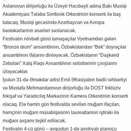
Aslanovun dirijorluğu ilə Üzeyir Hacıbəyli adına Bakı Musiqi
Akademiyası Tələbə Simfonik Orkestrinin konserti ilə baş
tutacaq. Musiqi gecəsində Azərbaycan və Avropa
bəstəkarlarının əsərləri səslənəcək.
Festivalın növbəti günü tamaşaçılar Vyetnamdan gələn
“Bronze drum” ansamblının, Özbəkistandan “Bek” doyraçılar
ansamblının ifalarını dinləyəcək, Özbəkistanın “Daşkənd
Zeboları” Xalq Rəqs Ansamblının solistlərinin çıxışlarını
izləyəcəklər.
İyulun 31-də Əməkdar artist Emil Əfrasiyabın bədii rəhbərliyi
və Mustafa Mehmandarovun dirijorluğu ilə DOST İnklüziv
İnkişaf və Yaradıcılıq Mərkəzinin Kamera Orkestrinin konserti
olacaq. Elə həmin gün festivalda sevilən muğam ifaçıları,
həmçinin muğam müsabiqəsinin laureatlarının iştirakı ilə
muğam axşamı təşkil ediləcək.
Festivalın 4-cü günü – avqustun 1-də avstriyalı pianoçu