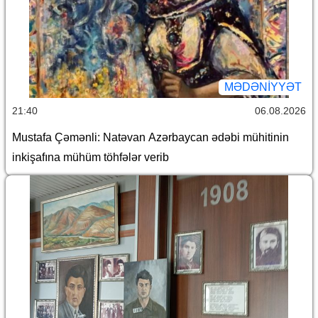
MƏDƏNIYYƏT
21:40
06.08.2026
Mustafa Çəmənli: Natəvan Azərbaycan ədəbi mühitinin
inkişafına mühüm töhfələr verib