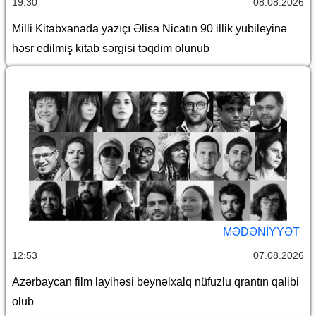
19:30
08.08.2026
Milli Kitabxanada yazıçı Əlisa Nicatın 90 illik yubileyinə
həsr edilmiş kitab sərgisi təqdim olunub
MƏDƏNIYYƏT
12:53
07.08.2026
Azərbaycan film layihəsi beynəlxalq nüfuzlu qrantın qalibi
olub