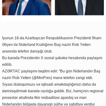
İyunun 16-da Azərbaycan Respublikasının Prezidenti İlham
Əliyev ilə Niderland Krallığının Baş naziri Rob Yetten
arasında telefon danışığı olub.
Bu barədə Prezidentin X sosial şəbəkə hesabında paylaşım
edilib.
AZƏRTAC paylaşımı təqdim edir: “Bu gün Niderlandın Baş
naziri Rob Yetten (@MinPres) mənə telefon zəngi etdi.
Siyasi dialoqumuzu və iqtisadi əməkdaşlığımızı daha da
dərinləşdirmək barədə razılığa gəldik. Biz, həmçinin regional
proseslər ətrafında fikir mübadiləsi apardıq və mən
Niderlandın bölgədə dayanıqlı sülhə və sabitliyə verdiyi