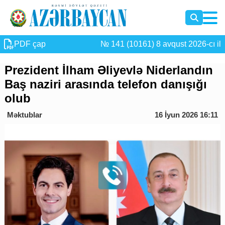
PDF çap
№ 141 (10161) 8 avqust 2026-cı il
Prezident İlham Əliyevlə Niderlandın
Baş naziri arasında telefon danışığı
olub
Məktublar
16 İyun 2026 16:11