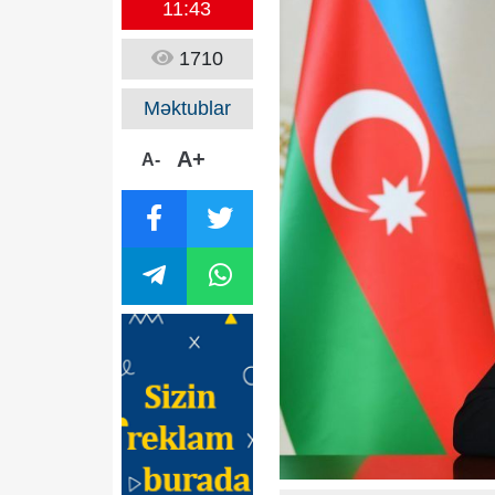
11:43
1710
Məktublar
A+
A-