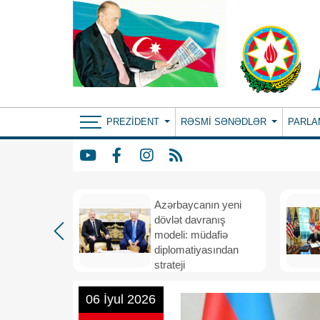
PREZIDENT
RƏSMI SƏNƏDLƏR
PARLA
Azərbaycanın yeni
bir il
dövlət davranış
ubi
modeli: müdafiə
eni
diplomatiyasından
nizamı və
strateji
n strateji
təşəbbüskarlığa
06 İyul 2026