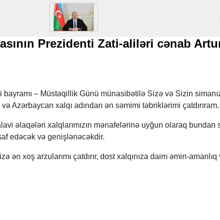
sının Prezidenti Zati-aliləri cənab Artu
i bayramı – Müstəqillik Günü münasibətilə Sizə və Sizin siman
və Azərbaycan xalqı adından ən səmimi təbriklərimi çatdırıram.
lavi əlaqələri xalqlarımızın mənafelərinə uyğun olaraq bundan 
şaf edəcək və genişlənəcəkdir.
zə ən xoş arzularımı çatdırır, dost xalqınıza daim əmin-amanlıq