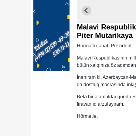
Malavi Respublika
Piter Mutarikaya
Hörmətli cənab Prezident,
Malavi Respublikasının mill
bütün xalqınıza öz adımdan 
İnanıram ki, Azərbaycan-Ma
da dostluq məcrasında inki
Belə bir əlamətdar gündə Si
firavanlıq arzulayıram.
Hörmətlə,