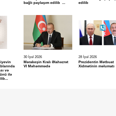
bağlı paylaşım edilib ...
edilib
30 İyul 2026
28 İyul 2026
liyevin
Mərakeşin Kralı Əlahəzrət
Prezidentin Mətbuat
blarında
VI Məhəmmədə
Xidmətinin məlumatı
sı və
ünü ilə
ib...