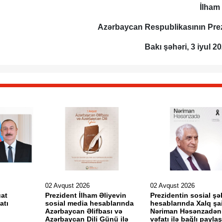
İlham
Azərbaycan Respublikasının Prez
Bakı şəhəri, 3 iyul 202
02 Avqust 2026
02 Avqust 2026
uat
Prezident İlham Əliyevin
Prezidentin sosial ş
matı
sosial media hesablarında
hesablarında Xalq şai
Azərbaycan Əlifbası və
Nəriman Həsənzadən
Azərbaycan Dili Günü ilə
vəfatı ilə bağlı payla