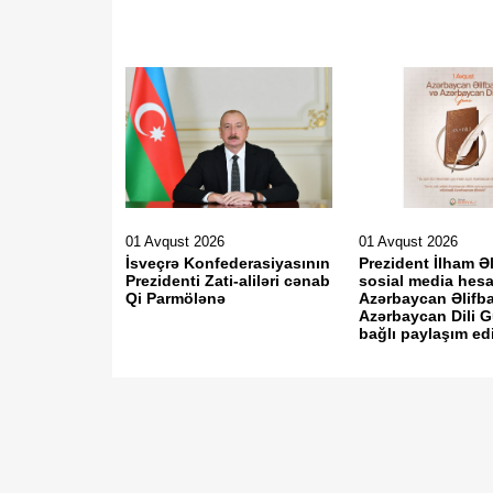
01 Avqust 2026
01 Avqust 2026
İsveçrə Konfederasiyasının
Prezident İlham Ə
Prezidenti Zati-aliləri cənab
sosial media hesa
Qi Parmölənə
Azərbaycan Əlifba
Azərbaycan Dili G
bağlı paylaşım edil