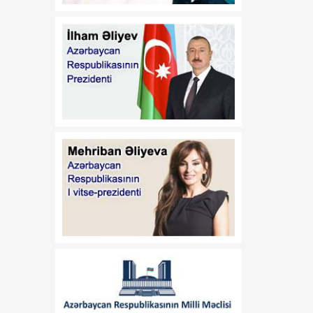
21:45
Paytaxtın Yasamal
08 Avqust
rayonunda keçirilən
ödənişsiz skrinninq
aksiyasında 400-ə yaxın
qadın müayinə olunub
21:30
Xocavənddə buldozerin
08 Avqust
minaya düşməsi ilə bağlı
araşdırma aparılır
21:15
Prezident İlham Əliyev
08 Avqust
Vaşinqton Zirvə
Görüşünün ildönümü
münasibətilə ABŞ
Prezidentinə məktub
ünvanlayıb
21:00
Vaşinqton görüşü
08 Avqust
regionda inkişaf və