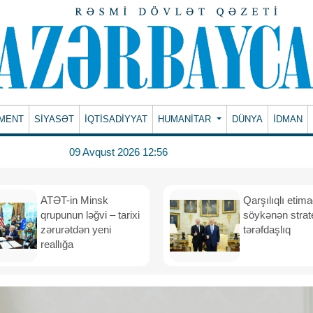
MENT
SİYASƏT
İQTİSADİYYAT
HUMANITAR
DÜNYA
İDMAN
09 Avqust 2026 12:56
ATƏT-in Minsk
Qarşılıqlı etim
qrupunun ləğvi – tarixi
söykənən strate
zərurətdən yeni
tərəfdaşlıq
reallığa