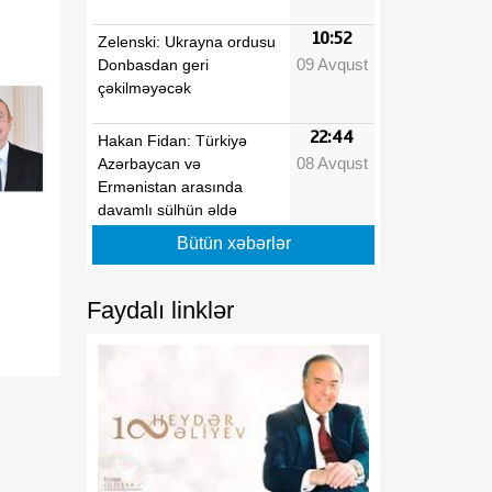
10:52
Zelenski: Ukrayna ordusu
09 Avqust
Donbasdan geri
çəkilməyəcək
22:44
Hakan Fidan: Türkiyə
08 Avqust
Azərbaycan və
Ermənistan arasında
davamlı sülhün əldə
edilməsi səylərini
Bütün xəbərlər
dəstəkləyir
Faydalı linklər
22:10
Bakıdan Limaya uzanan
08 Avqust
yeni körpü: Azərbaycanın
Perudakı strateji
sərmayəsi
22:00
MDU və Azərbaycan
08 Avqust
Texniki Universiteti birgə
kadr hazırlığına başlayır