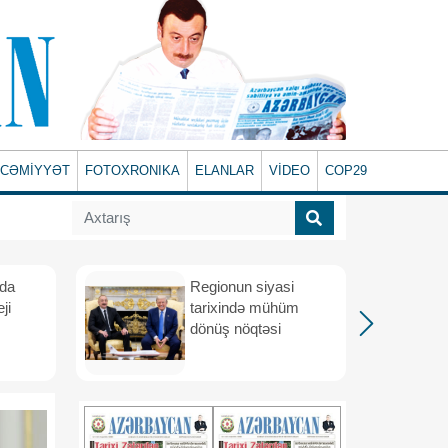
CƏMİYYƏT
FOTOXRONIKA
ELANLAR
VİDEO
COP29
ada
Regionun siyasi
ji
tarixində mühüm
dönüş nöqtəsi