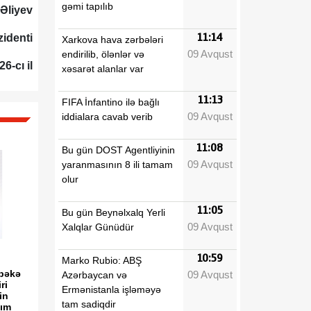
gəmi tapılıb
 Əliyev
11:14
identi
Xarkova hava zərbələri
09 Avqust
endirilib, ölənlər və
6-cı il
xəsarət alanlar var
11:13
FIFA İnfantino ilə bağlı
09 Avqust
iddialara cavab verib
11:08
Bu gün DOST Agentliyinin
09 Avqust
yaranmasının 8 ili tamam
olur
11:05
Bu gün Beynəlxalq Yerli
09 Avqust
Xalqlar Günüdür
10:59
Marko Rubio: ABŞ
əbəkə
09 Avqust
Azərbaycan və
ri
Ermənistanla işləməyə
in
tam sadiqdir
şım