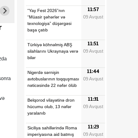
11:57
“Yay Fest 2026”nın
09 Avqust
“Müasir şəhərlər və
texnologiya” düşərgəsi
r
başa çatıb
11:51
Türkiyə köhnəlmiş ABŞ
09 Avqust
silahlarını Ukraynaya verə
bilər
ızda
11:44
Nigerdə sərnişin
sonra
09 Avqust
avtobuslarının toqquşması
nəticəsində 22 nəfər ölüb
 və
11:31
Belqorod vilayətinə dron
09 Avqust
hücumu olub, 13 nəfər
yaralanıb
11:23
Siciliya sahillərində Roma
09 Avqust
imperiyasına aid batmış