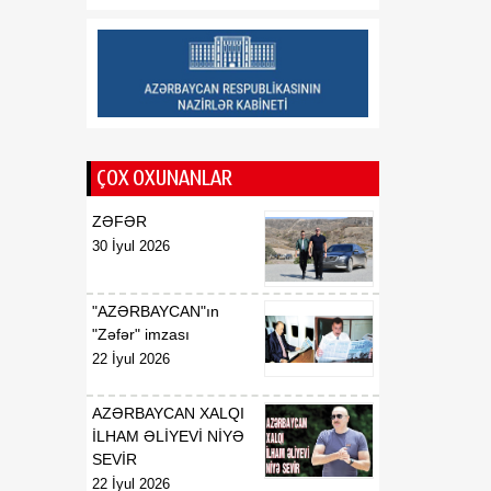
tərəqqiyə yol açıb
20:30
Vaşinqton Bəyannaməsi –
08 Avqust
qlobal xaos fonunda
işləyən sülh modeli
ÇOX OXUNANLAR
ZƏFƏR
30 İyul 2026
"AZƏRBAYCAN"ın
"Zəfər" imzası
22 İyul 2026
AZƏRBAYCAN XALQI
İLHAM ƏLİYEVİ NİYƏ
SEVİR
22 İyul 2026