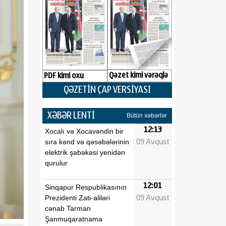
Qəzet kimi vərəqlə
PDF kimi oxu
QƏZETİN ÇAP VERSİYASI
XƏBƏR LENTİ
Bütün xəbərlər
12:13
Xocalı və Xocavəndin bir
09 Avqust
sıra kənd və qəsəbələrinin
elektrik şəbəkəsi yenidən
qurulur
12:01
Sinqapur Respublikasının
09 Avqust
Prezidenti Zati-aliləri
cənab Tarman
Şanmuqaratnama