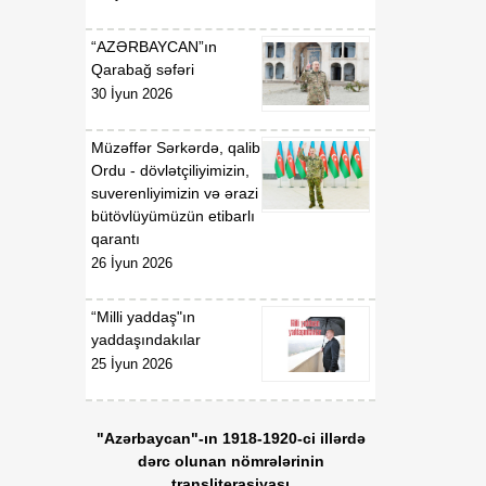
“AZƏRBAYCAN”ın
Qarabağ səfəri
30 İyun 2026
Müzəffər Sərkərdə, qalib
Ordu - dövlətçiliyimizin,
suverenliyimizin və ərazi
bütövlüyümüzün etibarlı
qarantı
26 İyun 2026
“Milli yaddaş"ın
yaddaşındakılar
25 İyun 2026
"Azərbaycan"-ın 1918-1920-ci illərdə
dərc olunan nömrələrinin
transliterasiyası