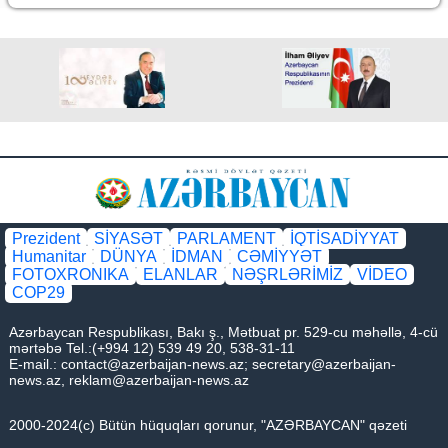
Prezident
SİYASƏT
PARLAMENT
İQTİSADİYYAT
Humanitar
DÜNYA
İDMAN
CƏMİYYƏT
FOTOXRONIKA
ELANLAR
NƏŞRLƏRİMİZ
VİDEO
COP29
Azərbaycan Respublikası, Bakı ş., Mətbuat pr. 529-cu məhəllə, 4-cü
mərtəbə Tel.:(+994 12) 539 49 20, 538-31-11
E-mail.:
contact@azerbaijan-news.az
;
secretary@azerbaijan-
news.az
,
reklam@azerbaijan-news.az
2000-2024(c) Bütün hüquqları qorunur, "AZƏRBAYCAN" qəzeti