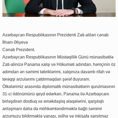
Azərbaycan Respublikasının Prezidenti Zati-aliləri cənab
İlham Əliyevə
Cənab Prezident.
Azərbaycan Respublikasının Müstəqillik Günü münasibətilə
Zati-alinizə Panama xalqı və Hökuməti adından, həmçinin öz
adımdan ən səmimi təbriklərimi, xalqınıza davamlı rifah və
tərəqqi arzularımı çatdırmaqdan şərəf duyuram.
Ölkələrimiz arasında diplomatik münasibətlərin qurulmasının
31-ci ildönümünü qeyd edərkən, Panama ilə Azərbaycanı
birləşdirən dostluq və əməkdaşlıq əlaqələrini, qarşılıqlı
anlaşmanı daha da möhkəmləndirməklə bağlı səmimi
arzumuzu bildirməklə yanaşı, sülhə və inkişafa sarsılmaz