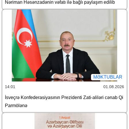
Nəriman Həsənzadənin vəfatı ilə bağlı paylaşım edilib
MƏKTUBLAR
14:01
01.08.2026
İsveçrə Konfederasiyasının Prezidenti Zati-aliləri cənab Qi
Parmölənə