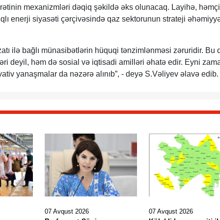
arətinin mexanizmləri dəqiq şəkildə əks olunacaq. Layihə, həmç
ıqlı enerji siyasəti çərçivəsində qaz sektorunun strateji əhəmiyyə
atı ilə bağlı münasibətlərin hüquqi tənzimlənməsi zəruridir. Bu
ləri deyil, həm də sosial və iqtisadi amilləri əhatə edir. Eyni za
ativ yanaşmalar da nəzərə alınıb”, - deyə S.Vəliyev əlavə edib.
07 Avqust 2026
07 Avqust 2026