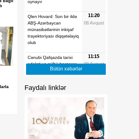
ə bağlı
oynayır
ib
11:20
Qlen Hovard: Son bir ildə
08 Avqust
ABŞ-Azərbaycan
münasibətlərinin inkişaf
trayektoriyası diqqətəlayiq
olub
11:15
Cənubi Qafqazda tarixi
08 Avqust
ədaləti və sülhü bərqərar
Bütün xəbərlər
edən Vaşinqton zirvəsi
11:13
Prezident İlham Əliyevin
Faydalı linklər
arla
08 Avqust
sülh strategiyası: Zəfərdən
yeni regional düzənə
11:13
Böyük Britaniyada enerji
08 Avqust
borcları rekord həddə
çatıb