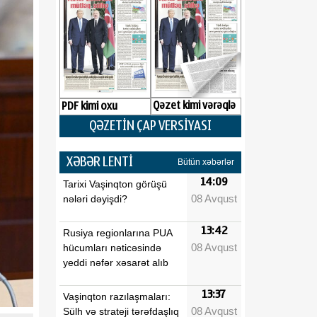
Qəzet kimi vərəqlə
PDF kimi oxu
QƏZETİN ÇAP VERSİYASI
XƏBƏR LENTİ
Bütün xəbərlər
14:09
Tarixi Vaşinqton görüşü
08 Avqust
nələri dəyişdi?
13:42
Rusiya regionlarına PUA
08 Avqust
hücumları nəticəsində
yeddi nəfər xəsarət alıb
13:37
Vaşinqton razılaşmaları:
08 Avqust
Sülh və strateji tərəfdaşlıq