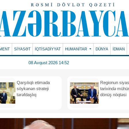
MENT
SİYASƏT
İQTİSADİYYAT
HUMANITAR
DÜNYA
İDMAN
08 Avqust 2026 14:52
Qarşılıqlı etimada
Regionun siyas
söykənən strateji
tarixində müh
tərəfdaşlıq
dönüş nöqtəsi