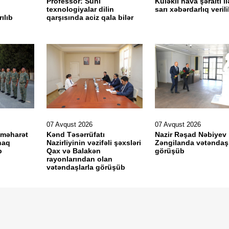
Professor: Süni
Küləkli hava şəraiti il
texnologiyalar dilin
sarı xəbərdarlıq veril
ılıb
qarşısında aciz qala bilər
07 Avqust 2026
07 Avqust 2026
 məharət
Kənd Təsərrüfatı
Nazir Rəşad Nəbiyev
naq
Nazirliyinin vəzifəli şəxsləri
Zəngilanda vətəndaşl
b
Qax və Balakən
görüşüb
rayonlarından olan
vətəndaşlarla görüşüb