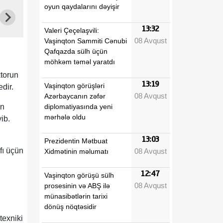
oyun qaydalarını dəyişir
13:32
Valeri Çeçelaşvili:
08 Avqust
Vaşinqton Sammiti Cənubi
Qafqazda sülh üçün
möhkəm təməl yaratdı
ktorun
13:19
Vaşinqton görüşləri
dir.
08 Avqust
Azərbaycanın zəfər
diplomatiyasında yeni
in
mərhələ oldu
ib.
13:03
Prezidentin Mətbuat
fı üçün
08 Avqust
Xidmətinin məlumatı
12:47
Vaşinqton görüşü sülh
08 Avqust
prosesinin və ABŞ ilə
münasibətlərin tarixi
dönüş nöqtəsidir
texniki