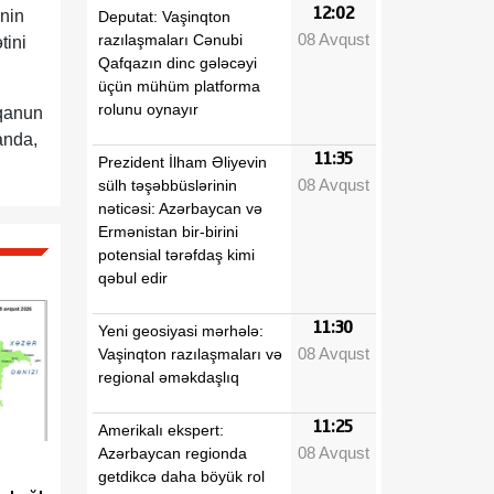
12:02
inin
Deputat: Vaşinqton
08 Avqust
razılaşmaları Cənubi
tini
Qafqazın dinc gələcəyi
üçün mühüm platforma
rolunu oynayır
 qanun
manda,
11:35
Prezident İlham Əliyevin
08 Avqust
sülh təşəbbüslərinin
nəticəsi: Azərbaycan və
Ermənistan bir-birini
potensial tərəfdaş kimi
qəbul edir
11:30
Yeni geosiyasi mərhələ:
08 Avqust
Vaşinqton razılaşmaları və
regional əməkdaşlıq
11:25
Amerikalı ekspert:
08 Avqust
Azərbaycan regionda
getdikcə daha böyük rol