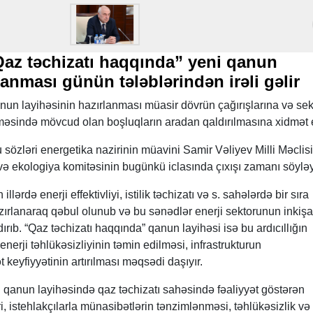
Qaz təchizatı haqqında” yeni qanun
lanması günün tələblərindən irəli gəlir
nun layihəsinin hazırlanması müasir dövrün çağırışlarına və se
əsində mövcud olan boşluqların aradan qaldırılmasına xidmət e
sözləri energetika nazirinin müavini Samir Vəliyev Milli Məclis
a və ekologiya komitəsinin bugünkü iclasında çıxışı zamanı söyləy
illərdə enerji effektivliyi, istilik təchizatı və s. sahələrdə bir sıra
ırlanaraq qəbul olunub və bu sənədlər enerji sektorunun inkişa
rıb. “Qaz təchizatı haqqında” qanun layihəsi isə bu ardıcıllığın
nerji təhlükəsizliyinin təmin edilməsi, infrastrukturun
 keyfiyyətinin artırılması məqsədi daşıyır.
i qanun layihəsində qaz təchizatı sahəsində fəaliyyət göstərən
ri, istehlakçılarla münasibətlərin tənzimlənməsi, təhlükəsizlik və 