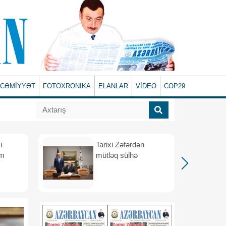
CƏMİYYƏT
FOTOXRONIKA
ELANLAR
VİDEO
COP29
i
Tarixi Zəfərdən
üm
mütləq sülhə