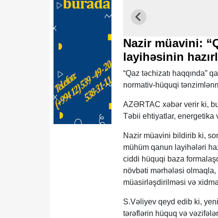
Nazir müavini: “
layihəsinin hazır
“Qaz təchizatı haqqında” qa
normativ-hüquqi tənzimlənm
AZƏRTAC xəbər verir ki, bu 
Təbii ehtiyatlar, energetik
Nazir müavini bildirib ki, son 
mühüm qanun layihələri haz
ciddi hüquqi baza formalaşdı
növbəti mərhələsi olmaqla, e
müasirləşdirilməsi və xidmət
S.Vəliyev qeyd edib ki, yen
tərəflərin hüquq və vəzifələ