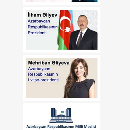
11:11
Dünyada 2,2 milyard
08 Avqust
insanın görmə problemi
var
11:09
ABŞ-nin “Qızıl Günbəz”
08 Avqust
raketdən müdafiə sistemi
sınaq mərhələsinə qədəm
qoyur
11:06
Azərbaycan-Amerika
08 Avqust
əlaqələrinin inkişafında
yeni mərhələ
11:03
Azərbaycan-ABŞ
08 Avqust
münasibətlərində uğurlu
səhifə açılıb
08:30
Bilmək istəyirəm
08 Avqust
08:20
Türk birliyi: tarixi