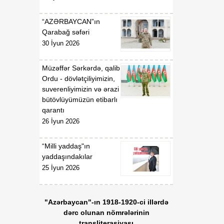
“AZƏRBAYCAN”ın
Qarabağ səfəri
30 İyun 2026
Müzəffər Sərkərdə, qalib
Ordu - dövlətçiliyimizin,
suverenliyimizin və ərazi
bütövlüyümüzün etibarlı
qarantı
26 İyun 2026
“Milli yaddaş"ın
yaddaşındakılar
25 İyun 2026
"Azərbaycan"-ın 1918-1920-ci illərdə
dərc olunan nömrələrinin
transliterasiyası