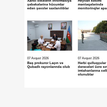
Xarici ölkələrin informasiya
Heyvan kəsimi
şəbəkələrinə hücumlar
məntəqələrində
edən şəxslər saxlanılıblar
monitorinqlər apar
07 Avqust 2026
07 Avqust 2026
Baş prokuror Laçın və
Hərbi qulluqçular
Qubadlı rayonlarında olub
dərəcələri üzrə sı
imtahanlarına cəl
olunublar