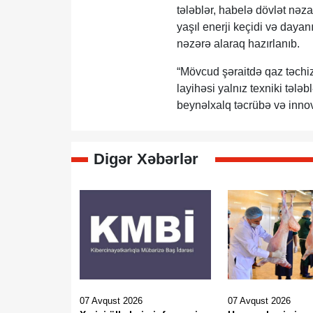
tələblər, habelə dövlət nəz
yaşıl enerji keçidi və dayan
nəzərə alaraq hazırlanıb.
“Mövcud şəraitdə qaz təchiz
layihəsi yalnız texniki tələb
beynəlxalq təcrübə və innov
Digər Xəbərlər
07 Avqust 2026
07 Avqust 2026