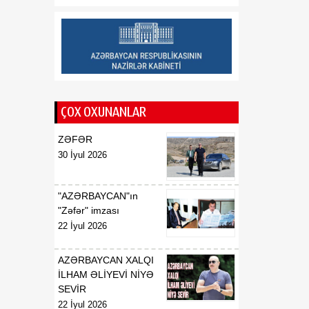
08 Avqust
yaddaşdan yeni geosiyasi
gücə doğru
ÇOX OXUNANLAR
ZƏFƏR
30 İyul 2026
"AZƏRBAYCAN"ın
"Zəfər" imzası
22 İyul 2026
AZƏRBAYCAN XALQI
İLHAM ƏLİYEVİ NİYƏ
SEVİR
22 İyul 2026