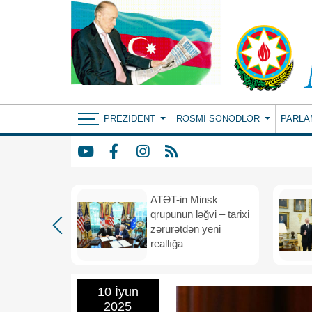
PREZIDENT
RƏSMI SƏNƏDLƏR
PARLA
ın yeni
ATƏT-in Minsk
anış
qrupunun ləğvi – tarixi
dafiə
zərurətdən yeni
asından
reallığa
rlığa
10 İyun
2025