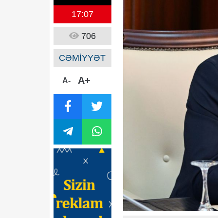
17:07
706
CƏMİYYƏT
A+
A-