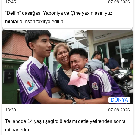
17:45
07.08.2026
“Delfin” qasırğası Yaponiya və Çinə yaxınlaşır: yüz
minlərlə insan təxliyə edilib
DÜNYA
13:39
07.08.2026
Tailandda 14 yaşlı şagird 8 adamı qətlə yetirəndən sonra
intihar edib