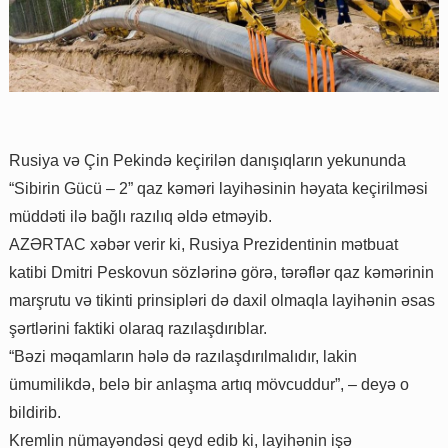
Rusiya və Çin Pekində keçirilən danışıqların yekununda
“Sibirin Gücü – 2” qaz kəməri layihəsinin həyata keçirilməsi
müddəti ilə bağlı razılıq əldə etməyib.
AZƏRTAC xəbər verir ki, Rusiya Prezidentinin mətbuat
katibi Dmitri Peskovun sözlərinə görə, tərəflər qaz kəmərinin
marşrutu və tikinti prinsipləri də daxil olmaqla layihənin əsas
şərtlərini faktiki olaraq razılaşdırıblar.
“Bəzi məqamların hələ də razılaşdırılmalıdır, lakin
ümumilikdə, belə bir anlaşma artıq mövcuddur”, – deyə o
bildirib.
Kremlin nümayəndəsi qeyd edib ki, layihənin işə