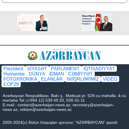
Prezident
SİYASƏT
PARLAMENT
İQTİSADİYYAT
Humanitar
DÜNYA
İDMAN
CƏMİYYƏT
FOTOXRONIKA
ELANLAR
NƏŞRLƏRİMİZ
VİDEO
COP29
Azərbaycan Respublikası, Bakı ş., Mətbuat pr. 529-cu məhəllə, 4-cü
mərtəbə Tel.:(+994 12) 539 49 20, 538-31-11
E-mail.:
contact@azerbaijan-news.az
;
secretary@azerbaijan-
news.az
,
reklam@azerbaijan-news.az
2000-2024(c) Bütün hüquqları qorunur, "AZƏRBAYCAN" qəzeti