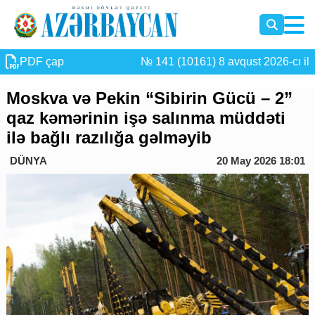
PDF çap
№ 141 (10161) 8 avqust 2026-cı il
Moskva və Pekin “Sibirin Gücü – 2”
qaz kəmərinin işə salınma müddəti
ilə bağlı razılığa gəlməyib
DÜNYA
20 May 2026 18:01