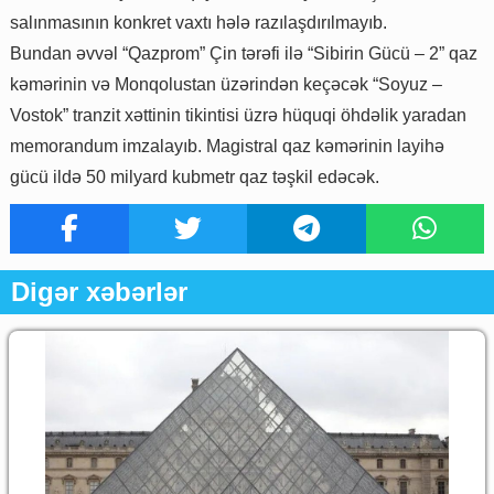
salınmasının konkret vaxtı hələ razılaşdırılmayıb.
Bundan əvvəl “Qazprom” Çin tərəfi ilə “Sibirin Gücü – 2” qaz
kəmərinin və Monqolustan üzərindən keçəcək “Soyuz –
Vostok” tranzit xəttinin tikintisi üzrə hüquqi öhdəlik yaradan
memorandum imzalayıb. Magistral qaz kəmərinin layihə
gücü ildə 50 milyard kubmetr qaz təşkil edəcək.
Digər xəbərlər