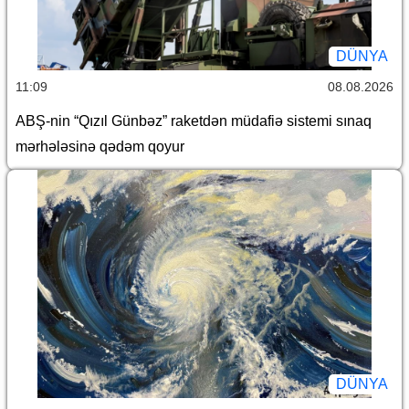
DÜNYA
11:09
08.08.2026
ABŞ-nin “Qızıl Günbəz” raketdən müdafiə sistemi sınaq
mərhələsinə qədəm qoyur
DÜNYA