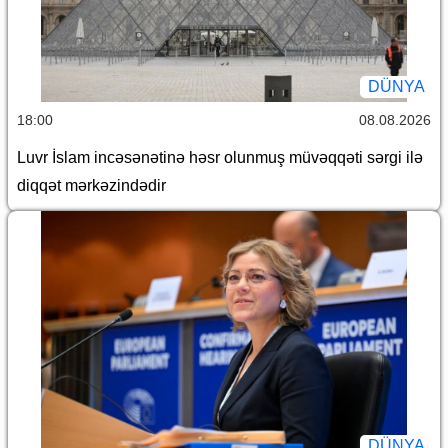
DÜNYA
18:00
08.08.2026
Luvr İslam incəsənətinə həsr olunmuş müvəqqəti sərgi ilə
diqqət mərkəzindədir
DÜNYA