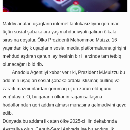
Maldiv adaları uşaqların internet təhlükəsizliyini qorumaq
üçün sosial şəbəkələrə yaş məhdudiyyəti gətirən ölkələr
sırasına qoşulur. Ölkə Prezidenti Məhəmməd Muizzu 16
yaşından kiçik uşaqların sosial media platformalarına girişini
məhdudlaşdıran qanun layihəsinin bir il ərzində tam tətbiq
olunacağını bildirib.
Anadolu Agentliyi xəbər verir ki, Prezident M.Muizzu bu
addımın uşaqları sosial şəbəkələrdəki istismar, bullinq və
zərərli məzmunlardan qorumaq üçün zəruri olduğunu
vurğulayıb. O, bu qərarın ölkənin rəqəmsallaşma
hədəflərindən geri addım atması mənasına gəlmədiyini qeyd
edib.
Dünyada bu addımı ilk atan ölkə 2025-ci ilin dekabrında
Avstraliya olub. Cənub-Şərqi Asiyada isə bu addımı ilk