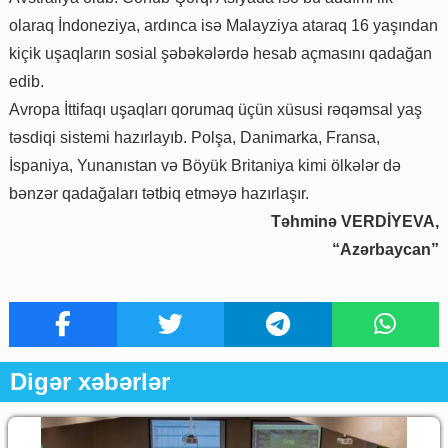
olaraq İndoneziya, ardınca isə Malayziya ataraq 16 yaşından
kiçik uşaqların sosial şəbəkələrdə hesab açmasını qadağan
edib.
Avropa İttifaqı uşaqları qorumaq üçün xüsusi rəqəmsal yaş
təsdiqi sistemi hazırlayıb. Polşa, Danimarka, Fransa,
İspaniya, Yunanıstan və Böyük Britaniya kimi ölkələr də
bənzər qadağaları tətbiq etməyə hazırlaşır.
Təhminə VERDİYEVA,
“Azərbaycan”
Digər xəbərlər