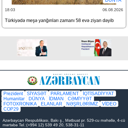
DÜNYA
18:03
06.08.2026
Türkiyədə meşə yanğınları zamanı 58 evə ziyan dəyib
Prezident
SİYASƏT
PARLAMENT
İQTİSADİYYAT
Humanitar
DÜNYA
İDMAN
CƏMİYYƏT
FOTOXRONIKA
ELANLAR
NƏŞRLƏRİMİZ
VİDEO
COP29
Azərbaycan Respublikası, Bakı ş., Mətbuat pr. 529-cu məhəllə, 4-cü
mərtəbə Tel.:(+994 12) 539 49 20, 538-31-11