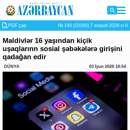
PDF çap
№ 140 (10160) 7 avqust 2026-cı il
Maldivlər 16 yaşından kiçik
uşaqlarınn sosial şəbəkələrə girişini
qadağan edir
DÜNYA
03 İyun 2026 18:54