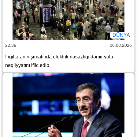
DÜNYA
22:36
06.08.2026
İngiltərənin şimalında elektrik nasazlığı dəmir yolu
nəqliyyatını iflic edib