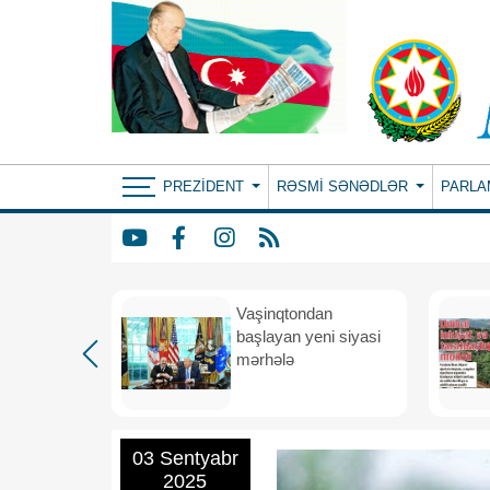
PREZIDENT
RƏSMI SƏNƏDLƏR
PARLA
rdən
Vaşinqtondan
hə
başlayan yeni siyasi
mərhələ
03 Sentyabr
2025