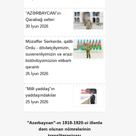
“AZƏRBAYCAN”ın
Qarabağ səfəri
30 İyun 2026
Müzəffər Sərkərdə, qalib
Ordu - dövlətçiliyimizin,
suverenliyimizin və ərazi
bütövlüyümüzün etibarlı
qarantı
26 İyun 2026
“Milli yaddaş"ın
yaddaşındakılar
25 İyun 2026
"Azərbaycan"-ın 1918-1920-ci illərdə
dərc olunan nömrələrinin
transliterasiyası