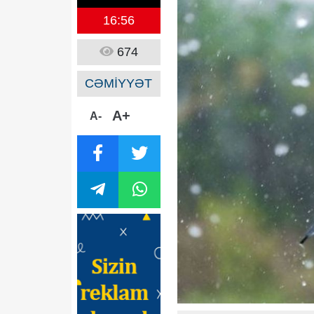
16:56
674
CƏMİYYƏT
A+
A-