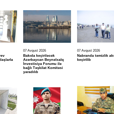
07 Avqust 2026
07 Avqust 2026
yev
Bakıda keçiriləcək
Nabranda təmizlik ak
daşlarla
Azərbaycan Beynəlxalq
keçirilib
İnvestisiya Forumu ilə
bağlı Təşkilat Komitəsi
yaradılıb