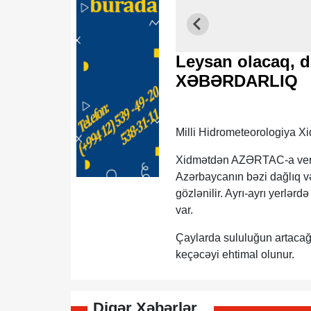
Leysan olacaq, d
XƏBƏRDARLIQ
Milli Hidrometeorologiya Xid
Xidmətdən AZƏRTAC-a veril
Azərbaycanın bəzi dağlıq v
gözlənilir. Ayrı-ayrı yerlər
var.
Çaylarda sululuğun artacağ
keçəcəyi ehtimal olunur.
Digər Xəbərlər