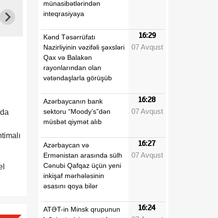
münasibətlərindən
inteqrasiyaya
16:29
Kənd Təsərrüfatı
07 Avqust
Nazirliyinin vəzifəli şəxsləri
Qax və Balakən
rayonlarından olan
vətəndaşlarla görüşüb
16:28
Azərbaycanın bank
07 Avqust
sektoru “Moody’s”dən
nda
müsbət qiymət alıb
htimalı
16:27
Azərbaycan və
07 Avqust
Ermənistan arasında sülh
Cənubi Qafqaz üçün yeni
el
inkişaf mərhələsinin
əsasını qoya bilər
16:24
ATƏT-in Minsk qrupunun