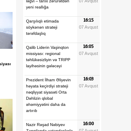
07 Avqust
ləğvi – tarixi zərurətdən
yeni reallığa
16:15
Qarşılıqlı etimada
07 Avqust
söykənən strateji
tərəfdaşlıq
16:05
Qalib Liderin Vaşinqton
07 Avqust
missiyası: regional
təhlükəsizliyin və TRIPP
siyası
layihəsinin gələcəyi
16:03
Prezident İlham Əliyevin
07 Avqust
həyata keçirdiyi strateji
nəqliyyat siyasəti Orta
Dəhlizin qlobal
əhəmiyyətini daha da
artırıb
16:00
Nazir Rəşad Nəbiyev
07 Avqust
Zəngilanda vətəndaşlarla