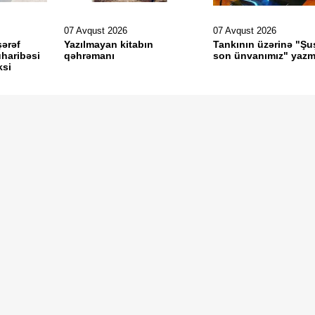
07 Avqust 2026
07 Avqust 2026
şərəf
Yazılmayan kitabın
Tankının üzərinə "Şu
haribəsi
qəhrəmanı
son ünvanımız" yazm
ksi