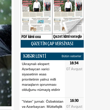
Qəzet kimi vərəqlə
PDF kimi oxu
QƏZETİN ÇAP VERSİYASI
XƏBƏR LENTİ
Bütün xəbərlər
16:34
Ukraynalı ekspert:
07 Avqust
Azərbaycan xarici
siyasətinin əsas
prioritetinin yalnız milli
maraqların qorunması
olduğunu nümayiş etdirir
16:30
“Vətən” jurnalı: Özbəkistan
07 Avqust
və Azərbaycan: Müttəfiqlik