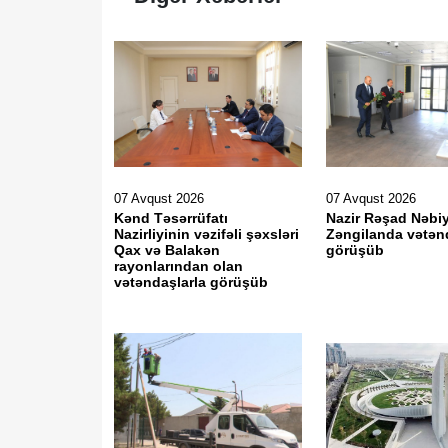
07 Avqust 2026
07 Avqust 2026
Kənd Təsərrüfatı
Nazir Rəşad Nəbi
Nazirliyinin vəzifəli şəxsləri
Zəngilanda vətən
Qax və Balakən
görüşüb
rayonlarından olan
vətəndaşlarla görüşüb