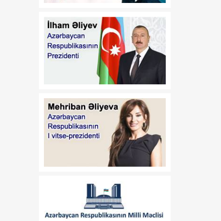
Vaşinqtondan başlayan
07 Avqust
yeni siyasi mərhələ
14:48
Cənubi Qafqazda
07 Avqust
uzunmüddətli sülh və
iqtisadi inteqrasiyanın
başlanğıcı
13:39
Tailandda 14 yaşlı şagird 8
07 Avqust
adamı qətlə yetirəndən
sonra intihar edib
13:26
Bakıda keçiriləcək
07 Avqust
Azərbaycan Beynəlxalq
İnvestisiya Forumu ilə
bağlı Təşkilat Komitəsi
yaradılıb
13:24
Deputat: ABŞ-də
07 Avqust
paraflanan sülh sənədi
Cənubi Qafqazda yeni