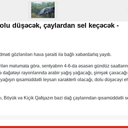
olu düşəcək, çaylardan sel keçəcək -
məti gözlənilən hava şəraiti ilə bağlı xəbərdarlıq yayıb.
ən məlumata görə, sentyabrın 4-6-da əsasən gündüz saatları
ə dağətəyi rayonlarında arabir yağış yağacağı, şimşək çaxacağı
də yağışın qısamüddətli leysan xarakterli olacağı, dolu düşəcəyi e
ı, Böyük və Kiçik Qafqazın bəzi dağ çaylarından qısamüddətli s