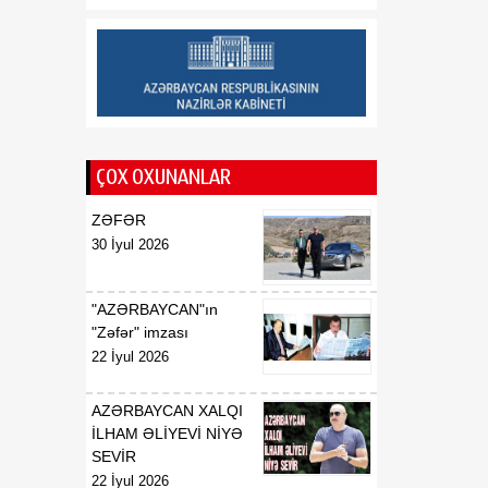
geosiyasi mərhələnin
əsasını qoyub
13:23
“Ayaks”ın sabiq baş
07 Avqust
məşqçisi Qazaxıstan
millisində
ÇOX OXUNANLAR
13:22
ABŞ-də çip istehsalında
07 Avqust
istifadə olunan əsas
ZƏFƏR
xammala gömrük rüsumu
30 İyul 2026
tətbiq edilib
"AZƏRBAYCAN"ın
"Zəfər" imzası
22 İyul 2026
AZƏRBAYCAN XALQI
İLHAM ƏLİYEVİ NİYƏ
SEVİR
22 İyul 2026