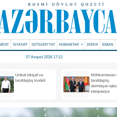
MENT
SİYASƏT
İQTİSADİYYAT
HUMANITAR
DÜNYA
İDMAN
07 Avqust 2026 17:21
Unikal inkişaf və
Möhkəmlənən st
tərəfdaşlıq modeli
tərəfdaşlıq,
dərinləşən iqtis
inteqrasiya