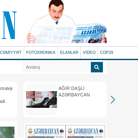
CƏMİYYƏT
FOTOXRONIKA
ELANLAR
VİDEO
COP29
rateji
AĞIR DAŞLI
AZƏRBAYCAN
adi