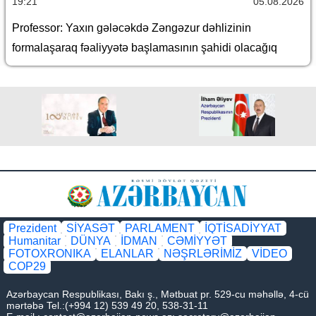
19:21
05.08.2026
Professor: Yaxın gələcəkdə Zəngəzur dəhlizinin
formalaşaraq fəaliyyətə başlamasının şahidi olacağıq
Prezident
SİYASƏT
PARLAMENT
İQTİSADİYYAT
Humanitar
DÜNYA
İDMAN
CƏMİYYƏT
FOTOXRONIKA
ELANLAR
NƏŞRLƏRİMİZ
VİDEO
COP29
Azərbaycan Respublikası, Bakı ş., Mətbuat pr. 529-cu məhəllə, 4-cü
mərtəbə Tel.:(+994 12) 539 49 20, 538-31-11