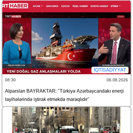
İQTİSADİYYAT
08:30
06.08.2026
Alparslan BAYRAKTAR: "Türkiyə Azərbaycandakı enerji
layihələrində iştirak etməkdə maraqlıdır"