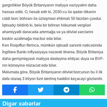
gərginliklər Böyük Britaniyanın maliyyə vəziyyətini daha
həssas edib. O, hesab edir ki, 2030-cu ilə qədər ölkənin
ciddi borc böhranı ilə üzləşməsi ehtimalı 50 faizdən çoxdur.
İqtisadçı bildirib ki, belə bir böhran hökuməti vergiləri
əhəmiyyətli dərəcədə artırmağa və ya dövlət xərclərini
kəskin azaltmağa məcbur edə bilər.
Ken Roqoffun fikrincə, mümkün iqtisadi sarsıntı nəticəsində
İngiltərə Bankı inflyasiyaya nəzarəti itirərsə, Böyük Britaniya
daha genişmiqyaslı maliyyə dəstəyinə ehtiyac duya və BVF-
nin köməyinə müraciət edə bilər.
Məlumata görə, Böyük Britaniyanın dövlət borcunun bu il ilk
dəfə olaraq 3 trilyon funt sterlinq həddini keçəcəyi gözlənilir.
Digər xəbərlər