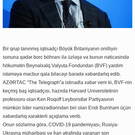
Bir qrup tanınmış iqtisadçı Böyük Britaniyanın onilliyin
sonuna qədər borc böhranı ilə üzləşə və bunun nəticəsində
hökumətin Beynəlxalq Valyuta Fondundan (BVF) yardım
istəməyə məcbur qala biləcəyi barədə xəbərdarlıq edib.
AZƏRTAC “The Telegraph”a istinadla xəbər verir ki, BVF-nin
keçmiş baş iqtisadçısı, hazırda Harvard Universitetinin
professoru olan Ken Roqoff Leyboristlər Partiyasının
mümkün lider namizədlərindən biri olan Endi Burnham üçün
xəbərdarlıq xarakterli açıqlama verib.
Onun sözlərinə görə, COVID-19 pandemiyası, Rusiya-
Ukrayna müharibəsi və İran ətrafında yaranan son