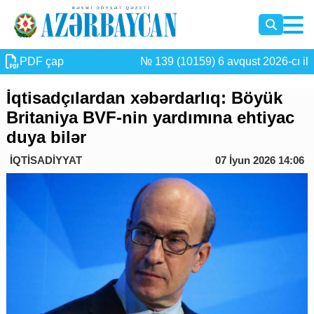
PDF çap
№ 139 (10159) 6 avqust 2026-cı il
İqtisadçılardan xəbərdarlıq: Böyük
Britaniya BVF-nin yardımına ehtiyac
duya bilər
İQTİSADİYYAT
07 İyun 2026 14:06