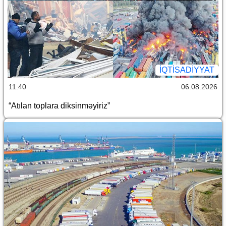
İQTİSADİYYAT
11:40
06.08.2026
“Atılan toplara diksinməyiriz”