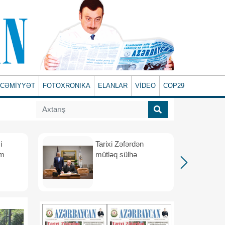
CƏMİYYƏT
FOTOXRONIKA
ELANLAR
VİDEO
COP29
i
Tarixi Zəfərdən
üm
mütləq sülhə