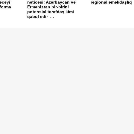
əcəyi
nəticəsi: Azərbaycan və
regional əməkdaşlıq
forma
Ermənistan bir-birini
potensial tərəfdaş kimi
qəbul edir ...