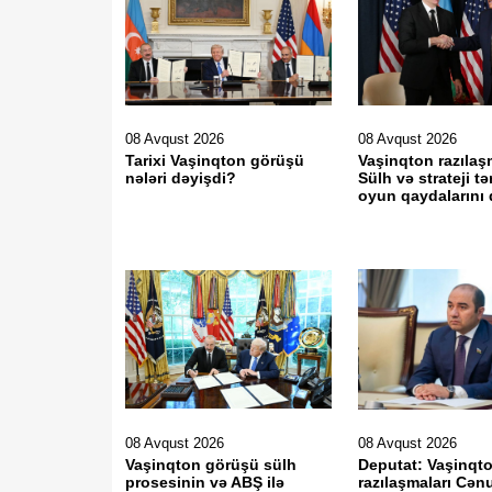
08 Avqust 2026
08 Avqust 2026
Tarixi Vaşinqton görüşü
Vaşinqton razılaş
nələri dəyişdi?
Sülh və strateji tə
oyun qaydalarını 
08 Avqust 2026
08 Avqust 2026
Vaşinqton görüşü sülh
Deputat: Vaşinqt
prosesinin və ABŞ ilə
razılaşmaları Cən