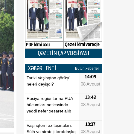
Qəzet kimi vərəqlə
PDF kimi oxu
QƏZETİN ÇAP VERSİYASI
XƏBƏR LENTİ
Bütün xəbərlər
14:09
Tarixi Vaşinqton görüşü
08 Avqust
nələri dəyişdi?
13:42
Rusiya regionlarına PUA
08 Avqust
hücumları nəticəsində
yeddi nəfər xəsarət alıb
13:37
Vaşinqton razılaşmaları:
08 Avqust
Sülh və strateji tərəfdaşlıq