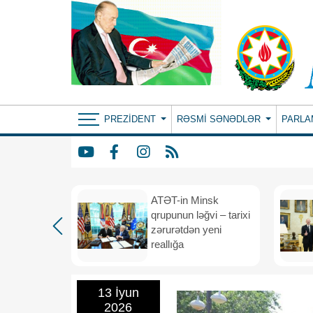
PREZIDENT
RƏSMI SƏNƏDLƏR
PARLA
ın yeni
ATƏT-in Minsk
anış
qrupunun ləğvi – tarixi
dafiə
zərurətdən yeni
asından
reallığa
rlığa
13 İyun
2026