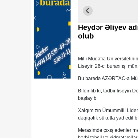
Heydər Əliyev adı
olub
Milli Müdafiə Universitetin
Liseyin 26-cı buraxılışı mün
Bu barədə AZƏRTAC-a Müdaf
Bildirilib ki, tədbir liseyin
başlayıb.
Xalqımızın Ümummilli Lideri
dəqiqəlik sükutla yad edilib
Mərasimdə çıxış edənlər mə
hərbi təhsil və xidmət yollar