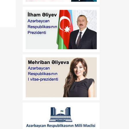
11:11
Dünyada 2,2 milyard
08 Avqust
insanın görmə problemi
var
11:09
ABŞ-nin “Qızıl Günbəz”
08 Avqust
raketdən müdafiə sistemi
sınaq mərhələsinə qədəm
qoyur
11:06
Azərbaycan-Amerika
08 Avqust
əlaqələrinin inkişafında
yeni mərhələ
11:03
Azərbaycan-ABŞ
08 Avqust
münasibətlərində uğurlu
səhifə açılıb
08:30
Bilmək istəyirəm
08 Avqust
08:20
Türk birliyi: tarixi