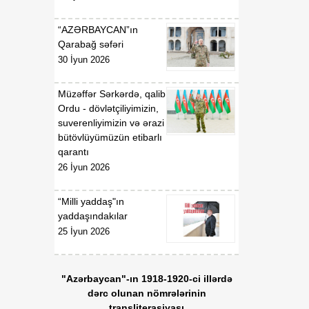
“AZƏRBAYCAN”ın
Qarabağ səfəri
30 İyun 2026
Müzəffər Sərkərdə, qalib
Ordu - dövlətçiliyimizin,
suverenliyimizin və ərazi
bütövlüyümüzün etibarlı
qarantı
26 İyun 2026
“Milli yaddaş"ın
yaddaşındakılar
25 İyun 2026
"Azərbaycan"-ın 1918-1920-ci illərdə
dərc olunan nömrələrinin
transliterasiyası