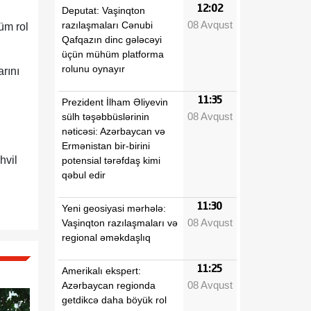
12:02
Deputat: Vaşinqton
08 Avqust
razılaşmaları Cənubi
üm rol
Qafqazın dinc gələcəyi
üçün mühüm platforma
rolunu oynayır
arını
11:35
Prezident İlham Əliyevin
08 Avqust
sülh təşəbbüslərinin
nəticəsi: Azərbaycan və
Ermənistan bir-birini
hvil
potensial tərəfdaş kimi
qəbul edir
11:30
Yeni geosiyasi mərhələ:
08 Avqust
Vaşinqton razılaşmaları və
regional əməkdaşlıq
11:25
Amerikalı ekspert:
08 Avqust
Azərbaycan regionda
getdikcə daha böyük rol