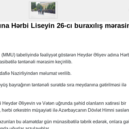
na Hərbi Liseyin 26-cı buraxılış mərasi
in (MMU) tabeliyində fəaliyyət göstərən Heydər Əliyev adına Hər
asibətilə təntənəli mərasim keçirilib.
iə Nazirliyindən məlumat verilib.
 Döyüş bayrağının təntənəli surətdə sıra meydanına gətirilməsi ilə
 Heydər Əliyevin və Vətən uğrunda şəhid olanların xatirəsi bir
, hərbi orkestrin müşayiəti ilə Azərbaycanın Dövlət Himni səslənd
zunları bu əlamətdar gün münasibətilə təbrik edərək, onlara gə
ında uğurlar arzulayıblar.