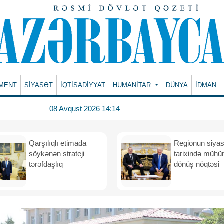
MENT
SİYASƏT
İQTİSADİYYAT
HUMANITAR
DÜNYA
İDMAN
08 Avqust 2026 14:14
Qarşılıqlı etimada
Regionun siyas
söykənən strateji
tarixində müh
tərəfdaşlıq
dönüş nöqtəsi