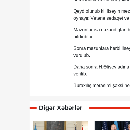
Qeyd olunub ki, liseyin məz
oynayır, Vətənə sədaqət və 
Məzunlar isə qazandıqları bi
bildiriblər.
Sonra məzunlara hərbi lise
vurulub.
Daha sonra H.Əliyev adına H
verilib.
Buraxılış mərasimi şəxsi hey
Digər Xəbərlər