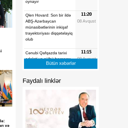
oynayır
11:20
Qlen Hovard: Son bir ildə
08 Avqust
ABŞ-Azərbaycan
münasibətlərinin inkişaf
trayektoriyası diqqətəlayiq
olub
i
11:15
Cənubi Qafqazda tarixi
08 Avqust
ədaləti və sülhü bərqərar
Bütün xəbərlər
edən Vaşinqton zirvəsi
11:13
Prezident İlham Əliyevin
Faydalı linklər
08 Avqust
sülh strategiyası: Zəfərdən
yeni regional düzənə
11:13
Böyük Britaniyada enerji
08 Avqust
borcları rekord həddə
çatıb
lə:
rı və