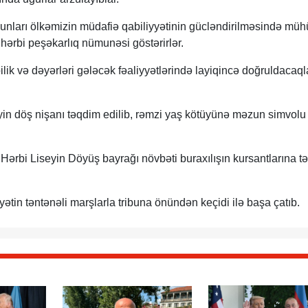
unları ölkəmizin müdafiə qabiliyyətinin gücləndirilməsində müh
hərbi peşəkarlıq nümunəsi göstərirlər.
lik və dəyərləri gələcək fəaliyyətlərində layiqincə doğruldacaql
yin döş nişanı təqdim edilib, rəmzi yaş kötüyünə məzun simvolu
ərbi Liseyin Döyüş bayrağı növbəti buraxılışın kursantlarına tə
ətin təntənəli marşlarla tribuna önündən keçidi ilə başa çatıb.