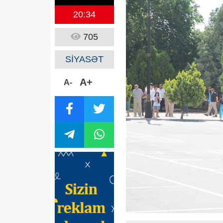
20:34
705
SİYASƏT
A+
A-