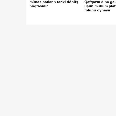
münasibətlərin tarixi dönüş
Qafqazın dinc gəl
nöqtəsidir
üçün mühüm plat
rolunu oynayır