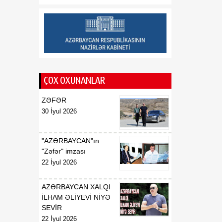
08 Avqust
yaddaşdan yeni geosiyasi
gücə doğru
ÇOX OXUNANLAR
ZƏFƏR
30 İyul 2026
"AZƏRBAYCAN"ın
"Zəfər" imzası
22 İyul 2026
AZƏRBAYCAN XALQI
İLHAM ƏLİYEVİ NİYƏ
SEVİR
22 İyul 2026