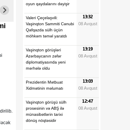
oyun qaydalarını dəyişir
13:32
Valeri Çeçelaşvili:
08 Avqust
Vaşinqton Sammiti Cənubi
mi
Qafqazda sülh üçün
möhkəm təməl yaratdı
13:19
Vaşinqton görüşləri
bi
08 Avqust
Azərbaycanın zəfər
diplomatiyasında yeni
mərhələ oldu
13:03
Prezidentin Mətbuat
08 Avqust
Xidmətinin məlumatı
12:47
Vaşinqton görüşü sülh
08 Avqust
prosesinin və ABŞ ilə
irilib.
münasibətlərin tarixi
dönüş nöqtəsidir
ləcək