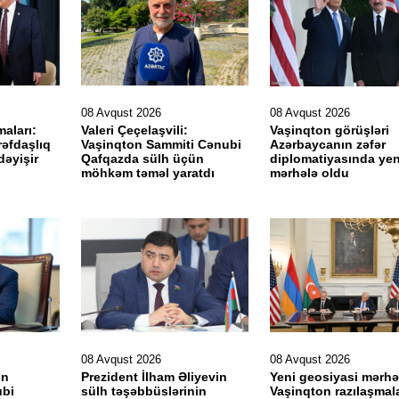
08 Avqust 2026
08 Avqust 2026
maları:
Valeri Çeçelaşvili:
Vaşinqton görüşləri
rəfdaşlıq
Vaşinqton Sammiti Cənubi
Azərbaycanın zəfər
dəyişir
Qafqazda sülh üçün
diplomatiyasında yen
möhkəm təməl yaratdı
mərhələ oldu
08 Avqust 2026
08 Avqust 2026
on
Prezident İlham Əliyevin
Yeni geosiyasi mərhə
ubi
sülh təşəbbüslərinin
Vaşinqton razılaşmala