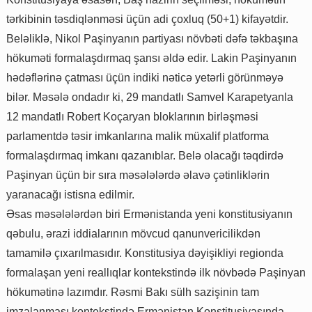
tərkibinin təsdiqlənməsi üçün adi çoxluq (50+1) kifayətdir.
Beləliklə, Nikol Paşinyanın partiyası növbəti dəfə təkbaşına
hökuməti formalaşdırmaq şansı əldə edir. Lakin Paşinyanın
hədəflərinə çatması üçün indiki nəticə yetərli görünməyə
bilər. Məsələ ondadır ki, 29 mandatlı Samvel Karapetyanla
12 mandatlı Robert Koçaryan bloklarının birləşməsi
parlamentdə təsir imkanlarına malik müxalif platforma
formalaşdırmaq imkanı qazanıblar. Belə olacağı təqdirdə
Paşinyan üçün bir sıra məsələlərdə əlavə çətinliklərin
yaranacağı istisna edilmir.
Əsas məsələlərdən biri Ermənistanda yeni konstitusiyanın
qəbulu, ərazi iddialarının mövcud qanunvericilikdən
tamamilə çıxarılmasıdır. Konstitusiya dəyişikliyi regionda
formalaşan yeni reallıqlar kontekstində ilk növbədə Paşinyan
hökumətinə lazımdır. Rəsmi Bakı sülh sazişinin tam
imzalanması kontekstində Ermənistan Konstitusiyasında