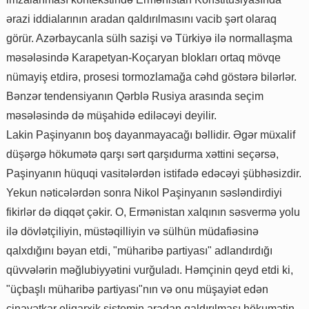
ərazi iddialarının aradan qaldırılmasını vacib şərt olaraq
görür. Azərbaycanla sülh sazişi və Türkiyə ilə normallaşma
məsələsində Karapetyan-Koçaryan blokları ortaq mövqe
nümayiş etdirə, prosesi tormozlamağa cəhd göstərə bilərlər.
Bənzər tendensiyanın Qərblə Rusiya arasında seçim
məsələsində də müşahidə ediləcəyi deyilir.
Lakin Paşinyanın boş dayanmayacağı bəllidir. Əgər müxalif
düşərgə hökumətə qarşı sərt qarşıdurma xəttini seçərsə,
Paşinyanın hüquqi vasitələrdən istifadə edəcəyi şübhəsizdir.
Yekun nəticələrdən sonra Nikol Paşinyanın səsləndirdiyi
fikirlər də diqqət çəkir. O, Ermənistan xalqının səsvermə yolu
ilə dövlətçiliyin, müstəqilliyin və sülhün müdafiəsinə
qalxdığını bəyan etdi, "müharibə partiyası" adlandırdığı
qüvvələrin məğlubiyyətini vurğuladı. Həmçinin qeyd etdi ki,
"üçbaşlı müharibə partiyası"nın və onu müşayiət edən
cinayətkar oliqarxik sistemin aradan qaldırılması hökumətin