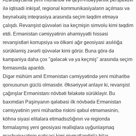
ilə iqtisadi inkişaf, regional kommunikasiyaların açılması və
beynəlxalq inteqrasiya arasında seçim təqdim etməyə
çalışdı. Revanşist qüvvələri isə keçmişin simvolu kimi təqdim
etdi. Ermənistan cəmiyyətinin əhəmiyyətli hissəsi
revanşistləri korrupsiya və ölkəni ağır geosiyasi asılılığa
sürükləmiş zərərli qüvvələr kimi görür. Buna görə də
kampaniya daha çox "gələcək və ya keçmiş" arasında seçim
formasında aparıldı.
Digər mühüm amil Ermənistan cəmiyyətində yeni müharibə
qorxusunun güclü olmasıdır. Əksəriyyət anlayır ki, revanşist
çağırışlar Ermənistanı növbəti fəlakətə sürükləyir. Bu
baxımdan Paşinyanın qələbəsi ilk növbədə Ermənistan
cəmiyyətinin yeni müharibə riskini qəbul etməməsinin,
köhnə siyasi elitalara etimadsızlığının və regionda
formalaşmış yeni geosiyasi reallıqlara uyğunlaşmaq
məcburiyyətinin nəticəsi kimi qiymətləndirilə bilər.