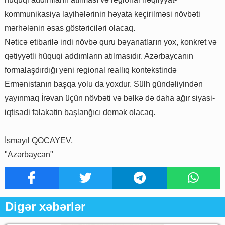
kommunikasiya layihələrinin həyata keçirilməsi növbəti
mərhələnin əsas göstəriciləri olacaq.
Nəticə etibarilə indi növbə quru bəyanatların yox, konkret və
qətiyyətli hüquqi addımların atılmasıdır. Azərbaycanın
formalaşdırdığı yeni regional reallıq kontekstində
Ermənistanın başqa yolu da yoxdur. Sülh gündəliyindən
yayınmaq İrəvan üçün növbəti və bəlkə də daha ağır siyasi-
iqtisadi fəlakətin başlanğıcı demək olacaq.
İsmayıl QOCAYEV,
"Azərbaycan"
Digər xəbərlər