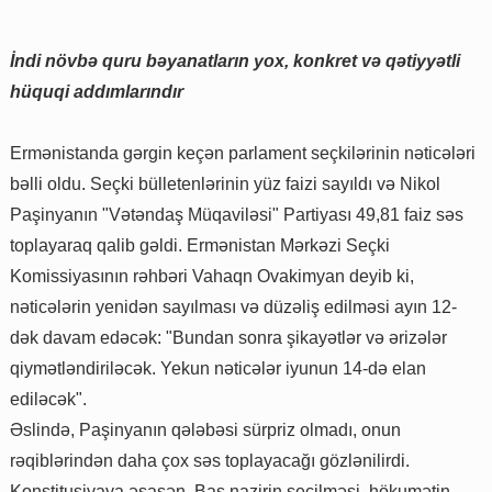
İndi növbə quru bəyanatların yox, konkret və qətiyyətli
hüquqi addımlarındır
Ermənistanda gərgin keçən parlament seçkilərinin nəticələri
bəlli oldu. Seçki bülletenlərinin yüz faizi sayıldı və Nikol
Paşinyanın "Vətəndaş Müqaviləsi" Partiyası 49,81 faiz səs
toplayaraq qalib gəldi. Ermənistan Mərkəzi Seçki
Komissiyasının rəhbəri Vahaqn Ovakimyan deyib ki,
nəticələrin yenidən sayılması və düzəliş edilməsi ayın 12-
dək davam edəcək: "Bundan sonra şikayətlər və ərizələr
qiymətləndiriləcək. Yekun nəticələr iyunun 14-də elan
ediləcək".
Əslində, Paşinyanın qələbəsi sürpriz olmadı, onun
rəqiblərindən daha çox səs toplayacağı gözlənilirdi.
Konstitusiyaya əsasən, Baş nazirin seçilməsi, hökumətin