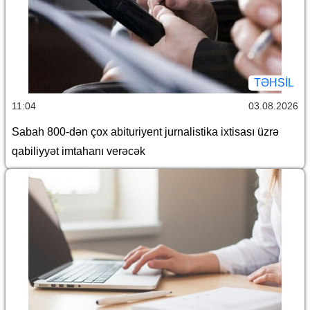
TƏHSIL
11:04
03.08.2026
Sabah 800-dən çox abituriyent jurnalistika ixtisası üzrə
qabiliyyət imtahanı verəcək