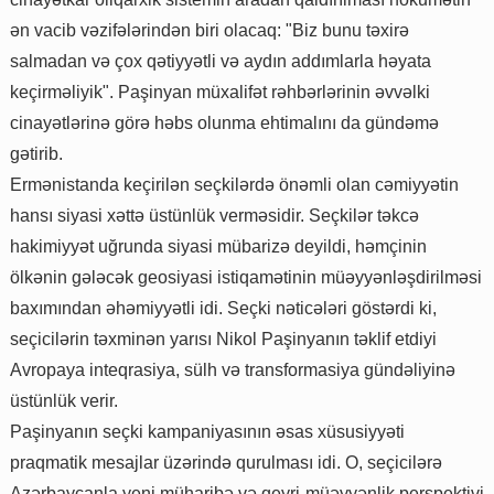
ən vacib vəzifələrindən biri olacaq: "Biz bunu təxirə
salmadan və çox qətiyyətli və aydın addımlarla həyata
keçirməliyik". Paşinyan müxalifət rəhbərlərinin əvvəlki
cinayətlərinə görə həbs olunma ehtimalını da gündəmə
gətirib.
Ermənistanda keçirilən seçkilərdə önəmli olan cəmiyyətin
hansı siyasi xəttə üstünlük verməsidir. Seçkilər təkcə
hakimiyyət uğrunda siyasi mübarizə deyildi, həmçinin
ölkənin gələcək geosiyasi istiqamətinin müəyyənləşdirilməsi
baxımından əhəmiyyətli idi. Seçki nəticələri göstərdi ki,
seçicilərin təxminən yarısı Nikol Paşinyanın təklif etdiyi
Avropaya inteqrasiya, sülh və transformasiya gündəliyinə
üstünlük verir.
Paşinyanın seçki kampaniyasının əsas xüsusiyyəti
praqmatik mesajlar üzərində qurulması idi. O, seçicilərə
Azərbaycanla yeni müharibə və qeyri-müəyyənlik perspektivi