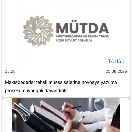
TƏHSIL
15:28
03.08.2026
Məktəbəqədər təhsil müəssisələrinə növbəyə yazılma
prosesi müvəqqəti dayandırılır