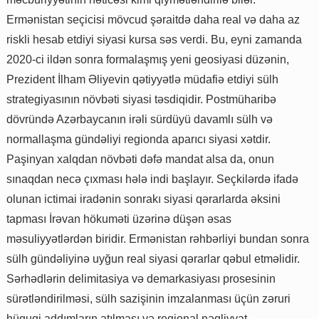
Ermənistan seçicisi mövcud şəraitdə daha real və daha az
riskli hesab etdiyi siyasi kursa səs verdi. Bu, eyni zamanda
2020-ci ildən sonra formalaşmış yeni geosiyasi düzənin,
Prezident İlham Əliyevin qətiyyətlə müdafiə etdiyi sülh
strategiyasının növbəti siyasi təsdiqidir. Postmüharibə
dövründə Azərbaycanın irəli sürdüyü davamlı sülh və
normallaşma gündəliyi regionda aparıcı siyasi xətdir.
Paşinyan xalqdan növbəti dəfə mandat alsa da, onun
sınaqdan necə çıxması hələ indi başlayır. Seçkilərdə ifadə
olunan ictimai iradənin sonrakı siyasi qərarlarda əksini
tapması İrəvan hökuməti üzərinə düşən əsas
məsuliyyətlərdən biridir. Ermənistan rəhbərliyi bundan sonra
sülh gündəliyinə uyğun real siyasi qərarlar qəbul etməlidir.
Sərhədlərin delimitasiya və demarkasiyası prosesinin
sürətləndirilməsi, sülh sazişinin imzalanması üçün zəruri
hüquqi addımların atılması və regional nəqliyyat-