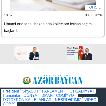
TƏHSIL
10:57
03.08.2026
Ümumi orta təhsil bazasında kolleclərə ixtisas seçimi
başlanıb
Prezident
SİYASƏT
PARLAMENT
İQTİSADİYYAT
Humanitar
DÜNYA
İDMAN
CƏMİYYƏT
FOTOXRONIKA
ELANLAR
NƏŞRLƏRİMİZ
VİDEO
COP29