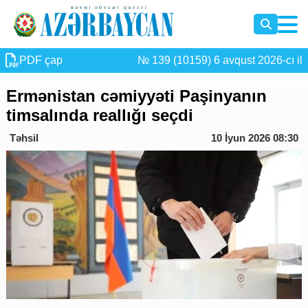
PDF çap
№ 139 (10159) 6 avqust 2026-cı il
Ermənistan cəmiyyəti Paşinyanın
timsalında reallığı seçdi
Təhsil
10 İyun 2026 08:30