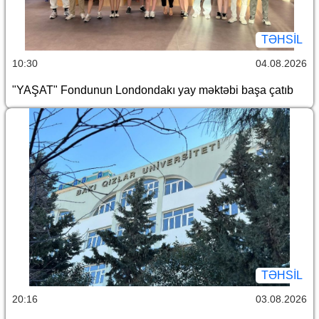
TƏHSIL
10:30
04.08.2026
"YAŞAT" Fondunun Londondakı yay məktəbi başa çatıb
TƏHSIL
20:16
03.08.2026