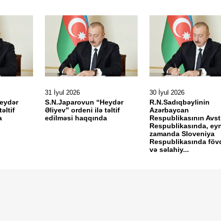
31 İyul 2026
30 İyul 2026
eydər
S.N.Japarovun “Heydər
R.N.Sadıqbəylinin
əltif
Əliyev” ordeni ilə təltif
Azərbaycan
a
edilməsi haqqında
Respublikasının Avst
Respublikasında, eyn
zamanda Sloveniya
Respublikasında föv
və səlahiy...