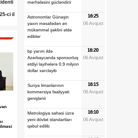
identi
mərhələsini gücləndirir
5-ci il
16:25
Astronomlar Günəşin
06 Avqust
yaxın məsafədən ən
mükəmməl şəklini əldə
ediblər
16:20
bp yarım ildə
06 Avqust
Azərbaycanda sponsorluq
etdiyi layihələrə 0,9 milyon
dollar xərcləyib
16:15
Suriya limanlarının
06 Avqust
kommersiya fəaliyyəti
genişlənir
van
16:10
Metrologiya sahəsi üzrə
06 Avqust
yeni dövlət standartları
sı
qəbul edilib
ilməsi