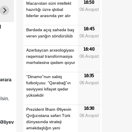
16:50
Macarıstan süni intellekt
06 Avqust
hazırlığı üzrə qlobal
liderlər arasında yer alır
ı
16:45
Bərdədə açıq sahədə baş
06 Avqust
verən yanğın söndürülüb
16:40
Azərbaycan arxeologiyası
06 Avqust
rəqəmsal transformasiya
mərhələsinə qədəm qoyur
16:35
“Dinamo”nun sabiq
ərara
06 Avqust
futbolçusu: “Qarabağ”ın
səviyyəsi kifayət qədər
yüksəkdir
lsin.
16:30
Prezident İlham Əliyevin
06 Avqust
Qırğızıstana səfəri Türk
dünyasında strateji
Əliyev
əməkdaşlığın yeni