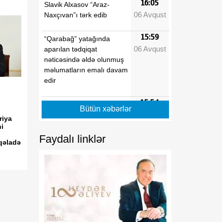
16:05
Slavik Alxasov “Araz-
06 Avqust
Naxçıvan”ı tərk edib
15:59
“Qarabağ” yatağında
06 Avqust
aparılan tədqiqat
nəticəsində əldə olunmuş
məlumatların emalı davam
edir
15:54
Britaniya Rusiyaya qarşı
Bütün xəbərlər
06 Avqust
sanksiyalar siyahısını
riya
genişləndirib
i
Faydalı linklər
qəladə
15:10
Politoloq: Azərbaycan
06 Avqust
Avropa ilə Asiya arasında
etibarlı körpü rolunu
uğurla davam etdirir
15:05
bp-də işləyən Azərbaycan
06 Avqust
vətəndaşlarının sayı