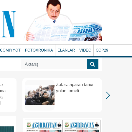
CƏMİYYƏT
FOTOXRONIKA
ELANLAR
VİDEO
COP29
lə
Zəfərə aparan tarixi
nda
yolun təməli
da
i