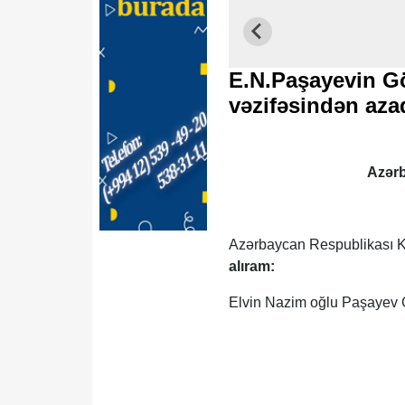
E.N.Paşayevin Gö
vəzifəsindən az
Azərb
Azərbaycan Respublikası Ko
alıram:
Elvin Nazim oğlu Paşayev G