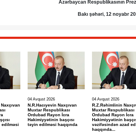
Azərbaycan Respublikasının Prez
Bakı şəhəri, 12 noyabr 202
04 Avqust 2026
04 Avqust 2026
 Naxçıvan
N.R.Hacıyevin Naxçıvan
R.Z.Rəhimlinin Naxçı
ası
Muxtar Respublikası
Muxtar Respublikası
ra
Ordubad Rayon İcra
Ordubad Rayon İcra
şçısı
Hakimiyyətinin başçısı
Hakimiyyətinin başçı
 edilməsi
təyin edilməsi haqqında
vəzifəsindən azad ed
haqqında...