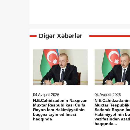
Digər Xəbərlər
04 Avqust 2026
04 Avqust 2026
N.E.Cahidzadənin Naxçıvan
N.E.Cahidzadənin
Muxtar Respublikası Culfa
Muxtar Respublik
Rayon İcra Hakimiyyətinin
Sədərək Rayon İc
başçısı təyin edilməsi
Hakimiyyətinin ba
haqqında
vəzifəsindən azad
haqqında...