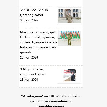
“AZƏRBAYCAN”ın
Qarabağ səfəri
30 İyun 2026
Müzəffər Sərkərdə, qalib
Ordu - dövlətçiliyimizin,
suverenliyimizin və ərazi
bütövlüyümüzün etibarlı
qarantı
26 İyun 2026
“Milli yaddaş"ın
yaddaşındakılar
25 İyun 2026
"Azərbaycan"-ın 1918-1920-ci illərdə
dərc olunan nömrələrinin
transliterasiyası