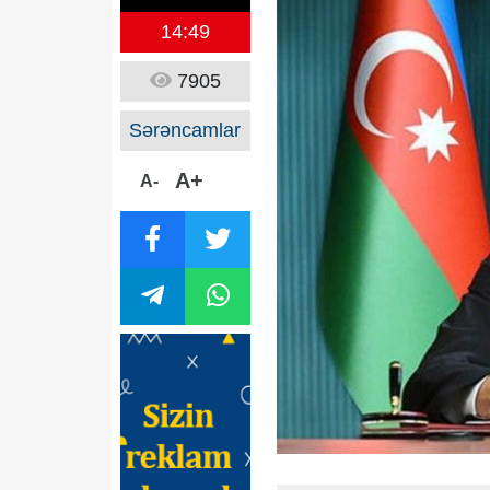
14:49
7905
Sərəncamlar
A+
A-