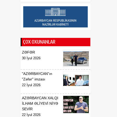
layihəsi Şərqlə Qərb
arasında yeni enerji
körpüsü formalaşdırır
14:40
İlin birinci yarısında “Azəri-
06 Avqust
Çıraq-Günəşli”dən
Azərbaycan dövlətinə 2
milyard kubmetr səmt qazı
ÇOX OXUNANLAR
verilib
ZƏFƏR
30 İyul 2026
"AZƏRBAYCAN"ın
"Zəfər" imzası
22 İyul 2026
AZƏRBAYCAN XALQI
İLHAM ƏLİYEVİ NİYƏ
SEVİR
22 İyul 2026