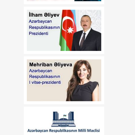
açıqlanıb
15:00
Ceyhun Bayramov:
06 Avqust
Zərurət yaranarsa, dost
Ukraynaya da qaz tədarük
etməkdən məmnun olarıq
14:55
Mehmet Gökhan
06 Avqust
Özçubukçu: Yaşıl enerji
diplomatiyası
Azərbaycanın geosiyasi
çəkisini daha da artırır
14:50
Altı ayda Səngəçal
06 Avqust
terminalından 97 milyon
barel neft və kondensat
ixrac edilib
14:45
“Xəzər-Qara dəniz-Avropa
06 Avqust
Yaşıl Enerji Dəhlizi”