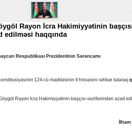
ygöl Rayon İcra Hakimiyyətinin başçıs
ad edilməsi haqqında
aycan Respublikası Prezidentinin Sərəncamı
nstitusiyasının 124-cü maddəsinin II hissəsini rəhbər tutaraq
q
öygöl Rayon İcra Hakimiyyətinin başçısı vəzifəsindən azad edi
İlham 