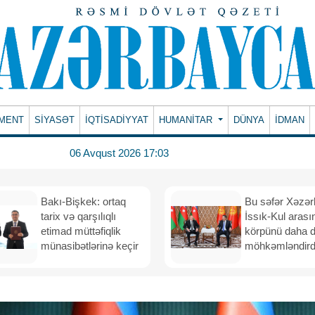
MENT
SİYASƏT
İQTİSADİYYAT
HUMANITAR
DÜNYA
İDMAN
06 Avqust 2026 17:03
Bakı-Bişkek: ortaq
Bu səfər Xəzər
tarix və qarşılıqlı
İssık-Kul arası
etimad müttəfiqlik
körpünü daha 
münasibətlərinə keçir
möhkəmləndird