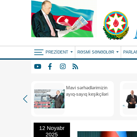
PREZIDENT
RƏSMI SƏNƏDLƏR
PARLA
Mavi sərhədlərimizin
nın
ayıq-sayıq keşikçiləri
eni dövr
12 Noyabr
2025