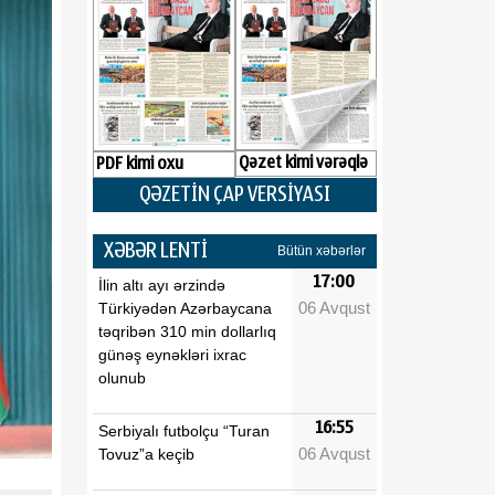
Qəzet kimi vərəqlə
PDF kimi oxu
QƏZETİN ÇAP VERSİYASI
XƏBƏR LENTİ
Bütün xəbərlər
17:00
İlin altı ayı ərzində
06 Avqust
Türkiyədən Azərbaycana
təqribən 310 min dollarlıq
günəş eynəkləri ixrac
olunub
16:55
Serbiyalı futbolçu “Turan
06 Avqust
Tovuz”a keçib