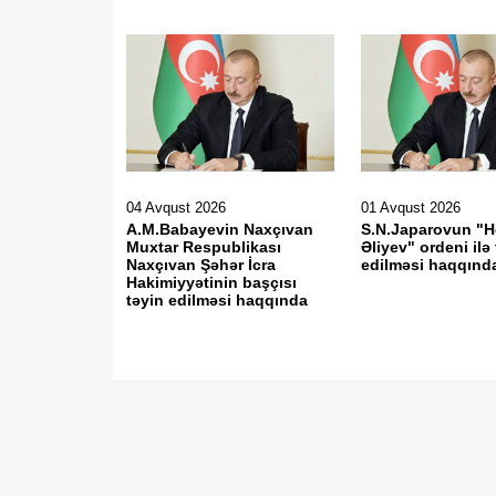
04 Avqust 2026
01 Avqust 2026
A.M.Babayevin Naxçıvan
S.N.Japarovun "H
Muxtar Respublikası
Əliyev" ordeni ilə t
Naxçıvan Şəhər İcra
edilməsi haqqınd
Hakimiyyətinin başçısı
təyin edilməsi haqqında