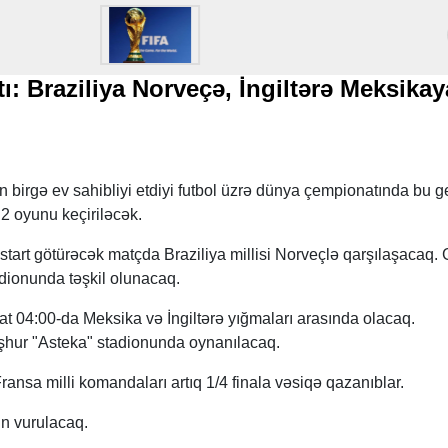
: Braziliya Norveçə, İngiltərə Meksikay
birgə ev sahibliyi etdiyi futbol üzrə dünya çempionatında bu g
 2 oyunu keçiriləcək.
 start götürəcək matçda Braziliya millisi Norveçlə qarşılaşacaq.
dionunda təşkil olunacaq.
t 04:00-da Meksika və İngiltərə yığmaları arasında olacaq.
hur "Asteka" stadionunda oynanılacaq.
ansa milli komandaları artıq 1/4 finala vəsiqə qazanıblar.
n vurulacaq.