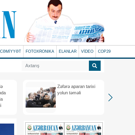
CƏMİYYƏT
FOTOXRONIKA
ELANLAR
VİDEO
COP29
lə
Zəfərə aparan tarixi
nda
yolun təməli
da
i