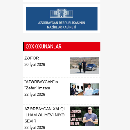
müraciətlərini dinləyib
18:45
Azərbaycan Qlobal Cənub
06 Avqust
ölkələrinin marağını cəlb
edir
18:38
Moses Vetangula: Keniya
ÇOX OXUNANLAR
06 Avqust
ilə Azərbaycanın
qanunverici orqanları
ZƏFƏR
arasında əməkdaşlığın
30 İyul 2026
inkişafı üçün əlverişli
zəmin formalaşıb
"AZƏRBAYCAN"ın
"Zəfər" imzası
22 İyul 2026
AZƏRBAYCAN XALQI
İLHAM ƏLİYEVİ NİYƏ
SEVİR
22 İyul 2026