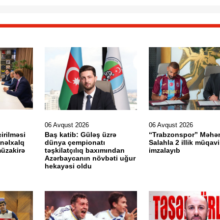
06 Avqust 2026
06 Avqust 2026
irilməsi
Baş katib: Güləş üzrə
“Trabzonspor” Məh
ynəlxalq
dünya çempionatı
Salahla 2 illik müqavi
müzakirə
təşkilatçılıq baxımından
imzalayıb
Azərbaycanın növbəti uğur
hekayəsi oldu