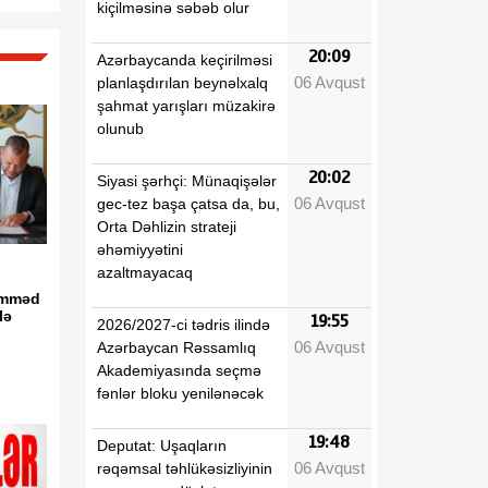
kiçilməsinə səbəb olur
20:09
Azərbaycanda keçirilməsi
06 Avqust
planlaşdırılan beynəlxalq
şahmat yarışları müzakirə
olunub
20:02
Siyasi şərhçi: Münaqişələr
06 Avqust
gec-tez başa çatsa da, bu,
Orta Dəhlizin strateji
əhəmiyyətini
azaltmayacaq
əmməd
lə
19:55
2026/2027-ci tədris ilində
06 Avqust
Azərbaycan Rəssamlıq
Akademiyasında seçmə
fənlər bloku yenilənəcək
19:48
Deputat: Uşaqların
06 Avqust
rəqəmsal təhlükəsizliyinin