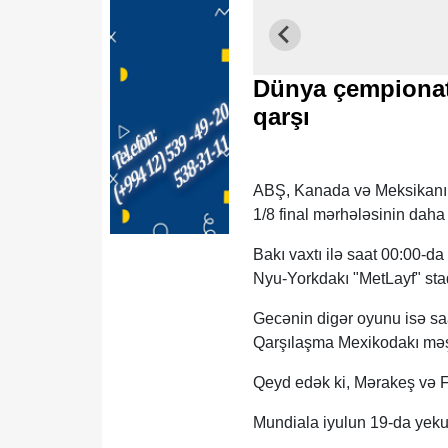
Dünya çempionatı
qarşı
ABŞ, Kanada və Meksikanın 
1/8 final mərhələsinin daha
Bakı vaxtı ilə saat 00:00-da
Nyu-Yorkdakı "MetLayf" sta
Gecənin digər oyunu isə saa
Qarşılaşma Mexikodakı məş
Qeyd edək ki, Mərakeş və Fr
Mundiala iyulun 19-da yeku