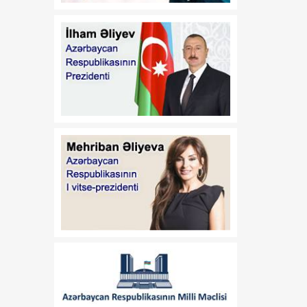
logistika imkanları yaradır
19:13
Google süni intellekt
06 Avqust
bölməsində rəhbərliyi
dəyişir
19:06
Azərbaycan Rəssamlıq
06 Avqust
Akademiyası süni intellekti
yaradıcı prosesə dəstək
vasitəsi kimi tətbiq edir
18:59
Baş katib: Güləş üzrə
06 Avqust
dünya çempionatı
təşkilatçılıq baxımından
Azərbaycanın növbəti
uğur hekayəsi oldu
18:52
Rəqəmsal inkişaf və
06 Avqust
nəqliyyat naziri Zəngilanda
vətəndaşların