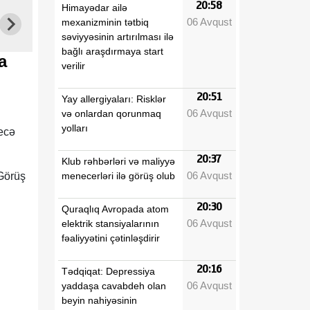
20:58
Himayədar ailə
06 Avqust
mexanizminin tətbiq
səviyyəsinin artırılması ilə
bağlı araşdırmaya start
a
verilir
20:51
Yay allergiyaları: Risklər
06 Avqust
və onlardan qorunmaq
yolları
ecə
20:37
Klub rəhbərləri və maliyyə
06 Avqust
menecerləri ilə görüş olub
 Görüş
20:30
Quraqlıq Avropada atom
06 Avqust
elektrik stansiyalarının
fəaliyyətini çətinləşdirir
20:16
Tədqiqat: Depressiya
06 Avqust
yaddaşa cavabdeh olan
beyin nahiyəsinin