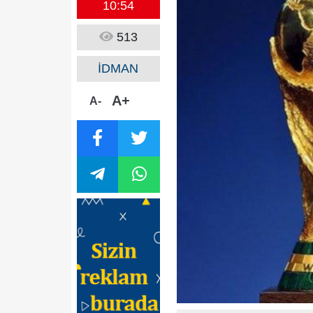
10:54
513
İDMAN
A+
A-