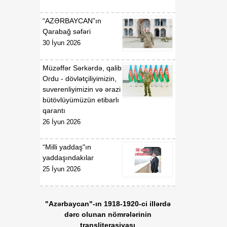
“AZƏRBAYCAN”ın
Qarabağ səfəri
30 İyun 2026
Müzəffər Sərkərdə, qalib
Ordu - dövlətçiliyimizin,
suverenliyimizin və ərazi
bütövlüyümüzün etibarlı
qarantı
26 İyun 2026
“Milli yaddaş"ın
yaddaşındakılar
25 İyun 2026
"Azərbaycan"-ın 1918-1920-ci illərdə
dərc olunan nömrələrinin
transliterasiyası