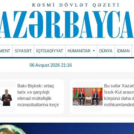
MENT
SİYASƏT
İQTİSADİYYAT
HUMANITAR
DÜNYA
İDMAN
06 Avqust 2026 21:16
Bakı-Bişkek: ortaq
Bu səfər Xəzər
tarix və qarşılıqlı
İssık-Kul arası
etimad müttəfiqlik
körpünü daha 
münasibətlərinə keçir
möhkəmləndird