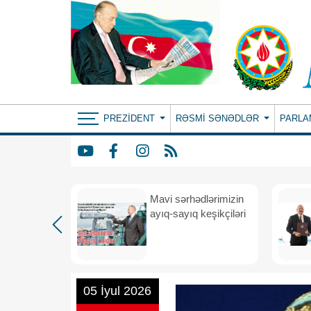
PREZIDENT
RƏSMI SƏNƏDLƏR
PARLA
Mavi sərhədlərimizin
nın
ayıq-sayıq keşikçiləri
eni dövr
05 İyul 2026