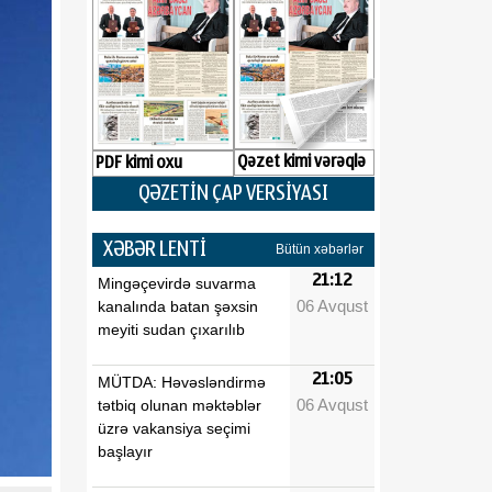
Qəzet kimi vərəqlə
PDF kimi oxu
QƏZETİN ÇAP VERSİYASI
XƏBƏR LENTİ
Bütün xəbərlər
21:12
Mingəçevirdə suvarma
06 Avqust
kanalında batan şəxsin
meyiti sudan çıxarılıb
21:05
MÜTDA: Həvəsləndirmə
06 Avqust
tətbiq olunan məktəblər
üzrə vakansiya seçimi
başlayır