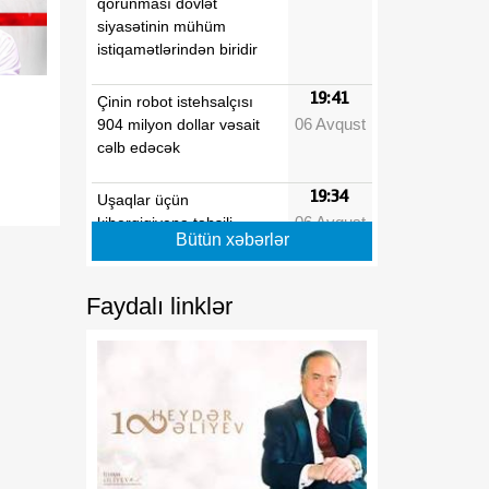
qorunması dövlət
siyasətinin mühüm
istiqamətlərindən biridir
19:41
Çinin robot istehsalçısı
06 Avqust
904 milyon dollar vəsait
cəlb edəcək
19:34
Uşaqlar üçün
06 Avqust
kibergigiyena təhsili
Bütün xəbərlər
ümumtəhsil proqramlarına
daxil edilməlidir
Faydalı linklər
19:27
Mərkəzi Bank Nyu-York
06 Avqust
Federal Ehtiyat Bankı ilə
aktual çağırışları müzakirə
edib
19:20
Nazgul Joldoşova:
06 Avqust
Azərbaycan Qırğızıstan
üçün yeni nəqliyyat-