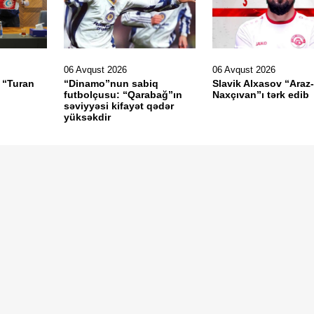
06 Avqust 2026
06 Avqust 2026
u “Turan
“Dinamo”nun sabiq
Slavik Alxasov “Araz-
futbolçusu: “Qarabağ”ın
Naxçıvan”ı tərk edib
səviyyəsi kifayət qədər
yüksəkdir