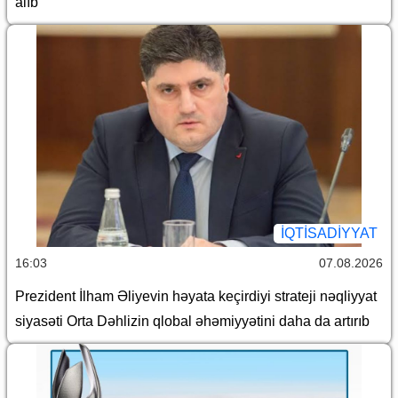
alıb
İQTİSADİYYAT
16:03
07.08.2026
Prezident İlham Əliyevin həyata keçirdiyi strateji nəqliyyat
siyasəti Orta Dəhlizin qlobal əhəmiyyətini daha da artırıb