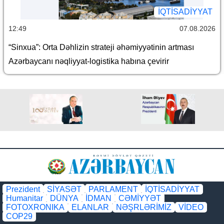
İQTİSADİYYAT
12:49
07.08.2026
“Sinxua”: Orta Dəhlizin strateji əhəmiyyətinin artması
Azərbaycanı nəqliyyat-logistika habına çevirir
Prezident
SİYASƏT
PARLAMENT
İQTİSADİYYAT
Humanitar
DÜNYA
İDMAN
CƏMİYYƏT
FOTOXRONIKA
ELANLAR
NƏŞRLƏRİMİZ
VİDEO
COP29