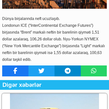
Dünya birjalarında neft ucuzlaşıb.
Londonun ICE (“InterContinental Exchange Futures”)
birjasında “Brent” markalı neftin bir barelinin qiyməti 1,51
dollar azalaraq, 106,26 dollar olub. Nyu-Yorkun NYMEX
(“New York Mercantile Exchange”) birjasında “Light” markalı
neftin bir barelinin qiyməti isə 1,55 dollar azalaraq, 100,63
dollar təşkil edib.
Digər xəbərlər