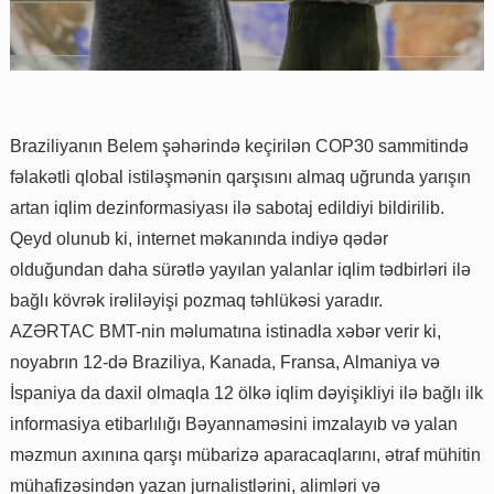
Braziliyanın Belem şəhərində keçirilən COP30 sammitində
fəlakətli qlobal istiləşmənin qarşısını almaq uğrunda yarışın
artan iqlim dezinformasiyası ilə sabotaj edildiyi bildirilib.
Qeyd olunub ki, internet məkanında indiyə qədər
olduğundan daha sürətlə yayılan yalanlar iqlim tədbirləri ilə
bağlı kövrək irəliləyişi pozmaq təhlükəsi yaradır.
AZƏRTAC BMT-nin məlumatına istinadla xəbər verir ki,
noyabrın 12-də Braziliya, Kanada, Fransa, Almaniya və
İspaniya da daxil olmaqla 12 ölkə iqlim dəyişikliyi ilə bağlı ilk
informasiya etibarlılığı Bəyannaməsini imzalayıb və yalan
məzmun axınına qarşı mübarizə aparacaqlarını, ətraf mühitin
mühafizəsindən yazan jurnalistlərini, alimləri və