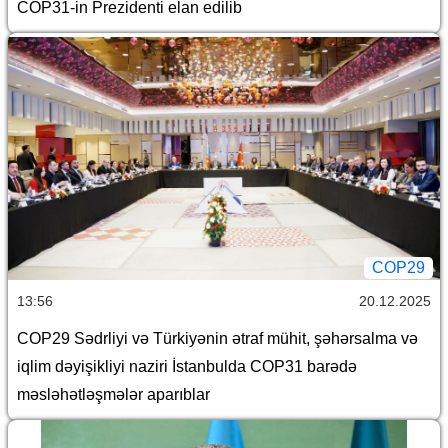
COP31-in Prezidenti elan edilib
COP29
13:56
20.12.2025
COP29 Sədrliyi və Türkiyənin ətraf mühit, şəhərsalma və
iqlim dəyişikliyi naziri İstanbulda COP31 barədə
məsləhətləşmələr aparıblar