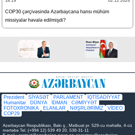
18:19
02.12.2025
COP30 çərçivəsində Azərbaycana hansı mühüm
missiyalar həvalə edilmişdi?
Prezident
SİYASƏT
PARLAMENT
İQTİSADİYYAT
Humanitar
DÜNYA
İDMAN
CƏMİYYƏT
FOTOXRONIKA
ELANLAR
NƏŞRLƏRİMİZ
VİDEO
COP29
Azərbaycan Respublikası, Bakı ş., Mətbuat pr. 529-cu məhəllə, 4-cü
mərtəbə Tel.:(+994 12) 539 49 20, 538-31-11