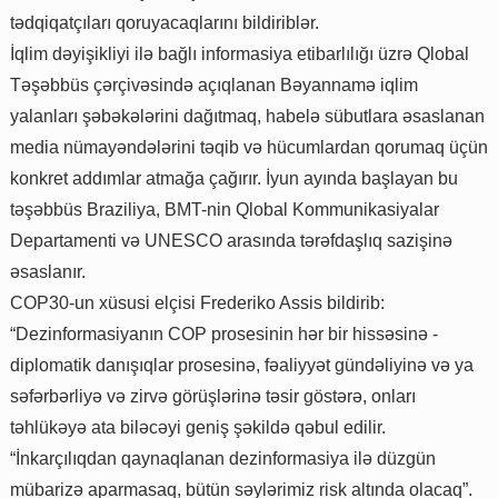
tədqiqatçıları qoruyacaqlarını bildiriblər.
İqlim dəyişikliyi ilə bağlı informasiya etibarlılığı üzrə Qlobal
Təşəbbüs çərçivəsində açıqlanan Bəyannamə iqlim
yalanları şəbəkələrini dağıtmaq, habelə sübutlara əsaslanan
media nümayəndələrini təqib və hücumlardan qorumaq üçün
konkret addımlar atmağa çağırır. İyun ayında başlayan bu
təşəbbüs Braziliya, BMT-nin Qlobal Kommunikasiyalar
Departamenti və UNESCO arasında tərəfdaşlıq sazişinə
əsaslanır.
COP30-un xüsusi elçisi Frederiko Assis bildirib:
“Dezinformasiyanın COP prosesinin hər bir hissəsinə -
diplomatik danışıqlar prosesinə, fəaliyyət gündəliyinə və ya
səfərbərliyə və zirvə görüşlərinə təsir göstərə, onları
təhlükəyə ata biləcəyi geniş şəkildə qəbul edilir.
“İnkarçılıqdan qaynaqlanan dezinformasiya ilə düzgün
mübarizə aparmasaq, bütün səylərimiz risk altında olacaq”.