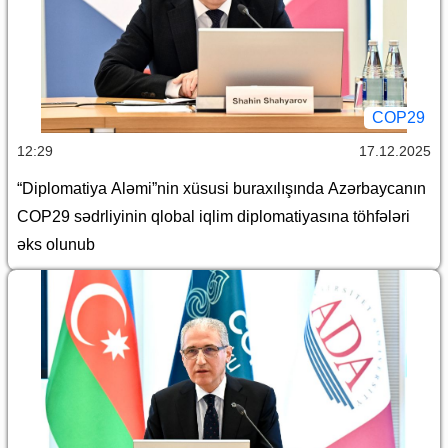
COP29
12:29
17.12.2025
“Diplomatiya Aləmi”nin xüsusi buraxılışında Azərbaycanın
COP29 sədrliyinin qlobal iqlim diplomatiyasına töhfələri
əks olunub