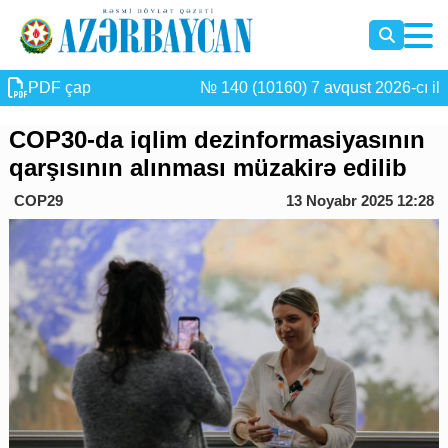
PDF çap
№ 140 (10160) 7 avqust 2026-cı il
COP30-da iqlim dezinformasiyasının
qarşısının alınması müzakirə edilib
COP29
13 Noyabr 2025 12:28