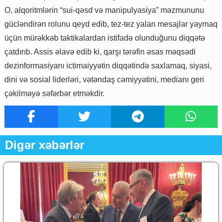
O, alqoritmlərin “sui-qəsd və manipulyasiya” məzmununu
gücləndirən rolunu qeyd edib, tez-tez yalan mesajlar yaymaq
üçün mürəkkəb taktikalardan istifadə olunduğunu diqqətə
çatdırıb. Assis əlavə edib ki, qarşı tərəfin əsas məqsədi
dezinformasiyanı ictimaiyyətin diqqətində saxlamaq, siyasi,
dini və sosial liderləri, vətəndaş cəmiyyətini, medianı geri
çəkilməyə səfərbər etməkdir.
Digər xəbərlər