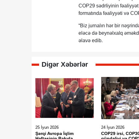
COP29 sədrliyinin fəaliyyət
formatında fəaliyyəti və CO
“Biz jurnalın hər bir nəşrin
eləcə də beynəlxalq əməkdaş
əlavə edib.
Digər Xəbərlər
25 İyun 2026
24 İyun 2026
Şərqi Avropa İqlim
COP29 irsi, COP3
Həftəsinin Bakıda
gündəliyi və COP