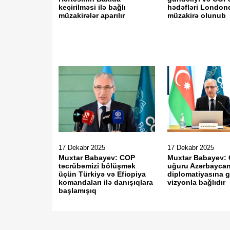
keçirilməsi ilə bağlı
hədəfləri London
müzakirələr aparılır
müzakirə olunub
17 Dekabr 2025
17 Dekabr 2025
Muxtar Babayev: COP
Muxtar Babayev:
təcrübəmizi bölüşmək
uğuru Azərbaycan
üçün Türkiyə və Efiopiya
diplomatiyasına gə
komandaları ilə danışıqlara
vizyonla bağlıdır
başlamışıq