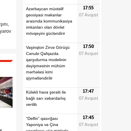
17:55
Azərbaycan müxtəlif
07 Avqust
geosiyasi məkanlar
arasında kommunikasiya
şını,
imkanları olan dövlət
hyarov
mövqeyini gücləndirir
17:50
Vaşinqton Zirvə Görüşü
07 Avqust
Cənubi Qafqazda
qarşıdurma modelinin
dəyişməsinin mühüm
mərhələsi kimi
qiymətləndirilir
17:47
Küləkli hava şəraiti ilə
07 Avqust
bağlı sarı xəbərdarlıq
verilib
17:45
“Delfin” qasırğası
07 Avqust
Yaponiya və Çinə
t,
yaxınlaşır: yüz minlərlə