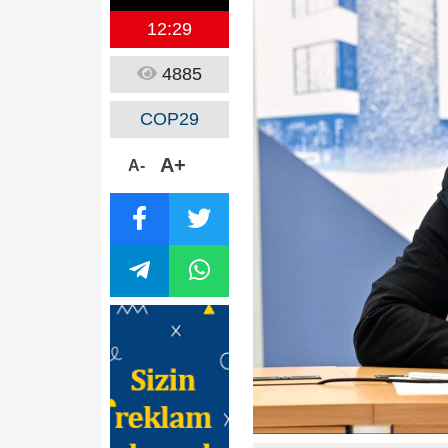
12:29
4885
COP29
A+
A-