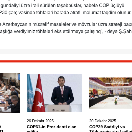
 gündəliyi üzrə irəli sürülən təşəbbüslər, habelə COP üçlüyü
P30 çərçivəsində töhfələri barədə ətraflı məlumat təqdim olunur.
də Azərbaycanın müxtəlif məsələlər və mövzular üzrə strateji baxı
lığa verdiyimiz töhfələri əks etdirməyə çalışırıq”, - deyə Ş.Şa
26 Dekabr 2025
20 Dekabr 2025
0
COP31-in Prezidenti elan
COP29 Sədrliyi və
31
edilib
Türkiyənin ətraf mühi