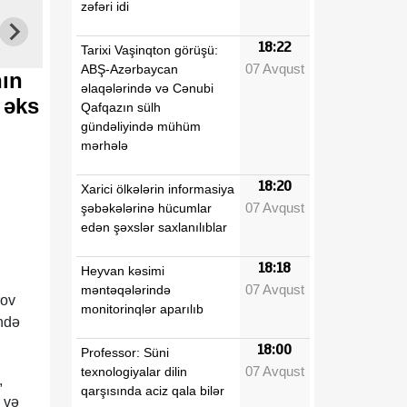
zəfəri idi
18:22
Tarixi Vaşinqton görüşü:
07 Avqust
ABŞ-Azərbaycan
nın
əlaqələrində və Cənubi
 əks
Qafqazın sülh
gündəliyində mühüm
mərhələ
18:20
Xarici ölkələrin informasiya
07 Avqust
şəbəkələrinə hücumlar
edən şəxslər saxlanılıblar
18:18
Heyvan kəsimi
07 Avqust
məntəqələrində
rov
monitorinqlər aparılıb
ində
18:00
Professor: Süni
07 Avqust
texnologiyalar dilin
,
qarşısında aciz qala bilər
 və