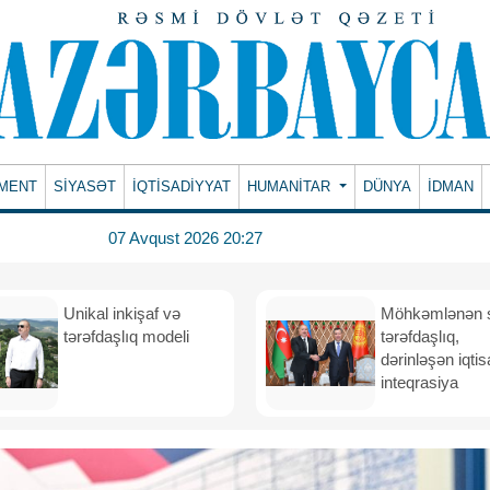
MENT
SİYASƏT
İQTİSADİYYAT
HUMANITAR
DÜNYA
İDMAN
07 Avqust 2026 20:27
Unikal inkişaf və
Möhkəmlənən st
tərəfdaşlıq modeli
tərəfdaşlıq,
dərinləşən iqtis
inteqrasiya