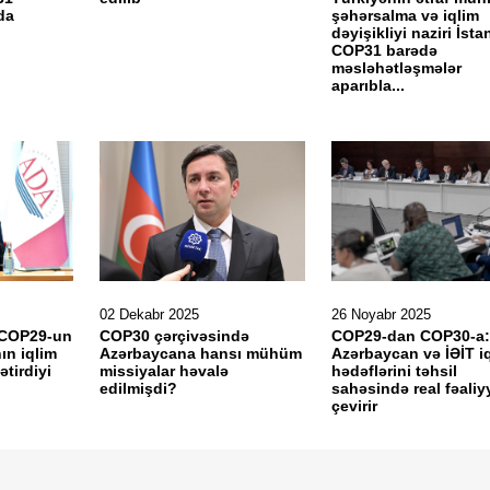
da
şəhərsalma və iqlim
dəyişikliyi naziri İst
COP31 barədə
məsləhətləşmələr
aparıbla...
02 Dekabr 2025
26 Noyabr 2025
 COP29-un
COP30 çərçivəsində
COP29-dan COP30-a:
ın iqlim
Azərbaycana hansı mühüm
Azərbaycan və İƏİT i
tirdiyi
missiyalar həvalə
hədəflərini təhsil
edilmişdi?
sahəsində real fəaliy
çevirir