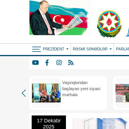
PREZIDENT
RƏSMI SƏNƏDLƏR
PARLA
rdən
Vaşinqtondan
hə
başlayan yeni siyasi
mərhələ
17 Dekabr
2025