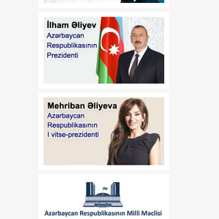
17:32
Orta Dəhlizin strateji
07 Avqust
elementinə çevrilən
Zəngəzur dəhlizi: Birillik
Vaşinqton diplomatiyasının
uğurları
17:30
Trans-Xəzər fiber-optik
07 Avqust
xətti Azərbaycanı
Avrasiyanın rəqəmsal
körpüsünə çevirir
16:34
Ukraynalı ekspert:
07 Avqust
Azərbaycan xarici
siyasətinin əsas
prioritetinin yalnız milli
maraqların qorunması
olduğunu nümayiş etdirir
16:30
“Vətən” jurnalı: Özbəkistan
07 Avqust
və Azərbaycan: Müttəfiqlik