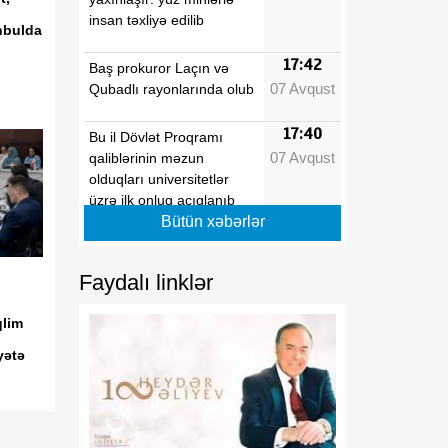
insan təxliyə edilib
anbulda
17:42
Baş prokuror Laçın və
07 Avqust
Qubadlı rayonlarında olub
17:40
Bu il Dövlət Proqramı
07 Avqust
qaliblərinin məzun
olduqları universitetlər
üzrə ilk onluq açıqlanıb
Bütün xəbərlər
17:39
Vaşinqton razılaşmaları
07 Avqust
Azərbaycanın sülh
Faydalı linklər
modelinə beynəlxalq
dəstəyi təsdiqlədi
qlim
yətə
17:36
Hərbi qulluqçular məharət
07 Avqust
dərəcələri üzrə sınaq
imtahanlarına cəlb
olunublar