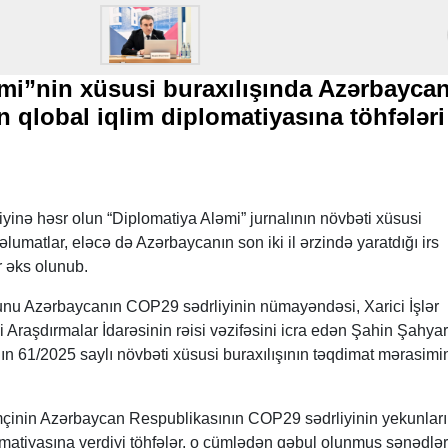
mi”nin xüsusi buraxılışında Azərbayca
 qlobal iqlim diplomatiyasına töhfələri
inə həsr olun “Diplomatiya Aləmi” jurnalının növbəti xüsusi
umatlar, eləcə də Azərbaycanın son iki il ərzində yaratdığı irs
r əks olunub.
nu Azərbaycanın COP29 sədrliyinin nümayəndəsi, Xarici İşlər
eji Araşdırmalar İdarəsinin rəisi vəzifəsini icra edən Şahin Şahya
nın 61/2025 saylı növbəti xüsusi buraxılışının təqdimat mərasim
mçinin Azərbaycan Respublikasının COP29 sədrliyinin yekunları
omatiyasına verdiyi töhfələr, o cümlədən qəbul olunmuş sənədlər