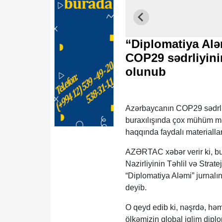
“Diplomatiya Alə
COP29 sədrliyinin
olunub
Azərbaycanın COP29 sədrliy
buraxılışında çox mühüm məl
haqqında faydalı materialla
AZƏRTAC xəbər verir ki, bu
Nazirliyinin Təhlil və Strat
“Diplomatiya Aləmi” jurnalı
deyib.
O qeyd edib ki, nəşrdə, hə
ölkəmizin qlobal iqlim dipl