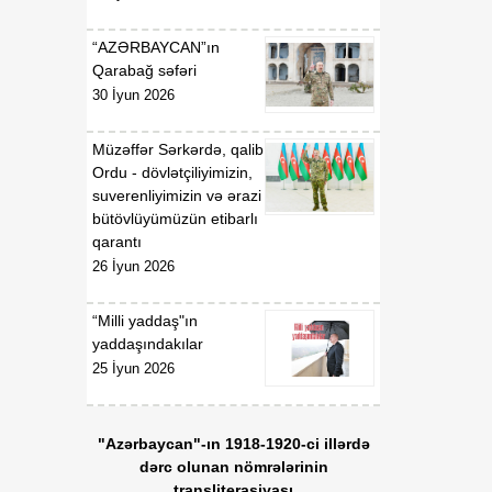
“AZƏRBAYCAN”ın
Qarabağ səfəri
30 İyun 2026
Müzəffər Sərkərdə, qalib
Ordu - dövlətçiliyimizin,
suverenliyimizin və ərazi
bütövlüyümüzün etibarlı
qarantı
26 İyun 2026
“Milli yaddaş"ın
yaddaşındakılar
25 İyun 2026
"Azərbaycan"-ın 1918-1920-ci illərdə
dərc olunan nömrələrinin
transliterasiyası