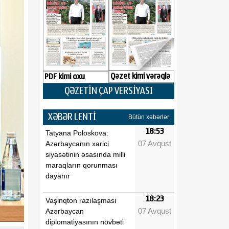
Qəzet kimi vərəqlə
PDF kimi oxu
QƏZETİN ÇAP VERSİYASI
XƏBƏR LENTİ
Bütün xəbərlər
18:53
Tatyana Poloskova:
07 Avqust
Azərbaycanın xarici
siyasətinin əsasında milli
maraqların qorunması
dayanır
18:23
Vaşinqton razılaşması
07 Avqust
Azərbaycan
diplomatiyasının növbəti