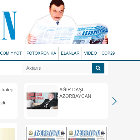
CƏMİYYƏT
FOTOXRONIKA
ELANLAR
VİDEO
COP29
rateji
AĞIR DAŞLI
AZƏRBAYCAN
adi