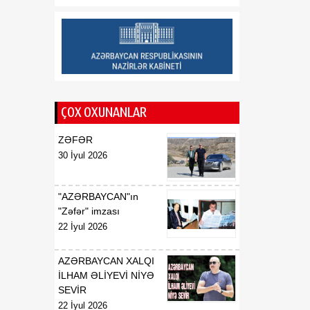
münasibətlərindən
inteqrasiyaya
16:29
Kənd Təsərrüfatı
07 Avqust
Nazirliyinin vəzifəli şəxsləri
Qax və Balakən
rayonlarından olan
ÇOX OXUNANLAR
vətəndaşlarla görüşüb
ZƏFƏR
16:28
Azərbaycanın bank
30 İyul 2026
07 Avqust
sektoru “Moody’s”dən
müsbət qiymət alıb
"AZƏRBAYCAN"ın
16:27
Azərbaycan və
"Zəfər" imzası
07 Avqust
Ermənistan arasında sülh
22 İyul 2026
Cənubi Qafqaz üçün yeni
inkişaf mərhələsinin
AZƏRBAYCAN XALQI
əsasını qoya bilər
İLHAM ƏLİYEVİ NİYƏ
SEVİR
22 İyul 2026