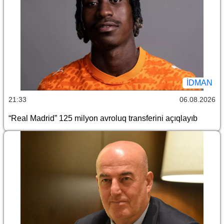
İDMAN
21:33
06.08.2026
“Real Madrid” 125 milyon avroluq transferini açıqlayıb