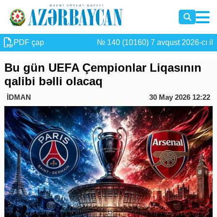
PDF çap
№ 140 (10160) 7 avqust 2026-cı il
Bu gün UEFA Çempionlar Liqasının
qalibi bəlli olacaq
İDMAN
30 May 2026 12:22