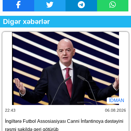
Digər xəbərlər
İDMAN
22:43
06.08.2026
İngiltərə Futbol Assosiasiyası Canni İnfantinoya dəstəyini
rəsmi şəkildə geri götürüb