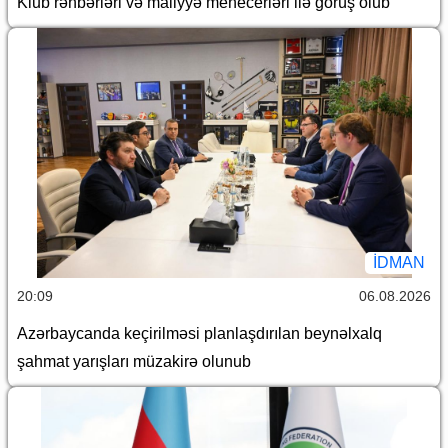
Klub rəhbərləri və maliyyə menecerləri ilə görüş olub
İDMAN
20:09
06.08.2026
Azərbaycanda keçirilməsi planlaşdırılan beynəlxalq
şahmat yarışları müzakirə olunub