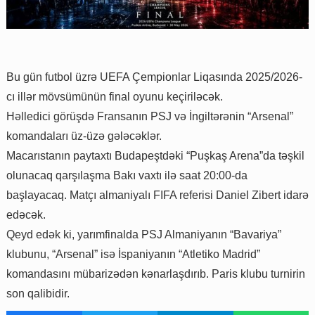
Bu gün futbol üzrə UEFA Çempionlar Liqasında 2025/2026-
cı illər mövsümünün final oyunu keçiriləcək.
Həlledici görüşdə Fransanın PSJ və İngiltərənin “Arsenal”
komandaları üz-üzə gələcəklər.
Macarıstanın paytaxtı Budapeştdəki “Puşkaş Arena”da təşkil
olunacaq qarşılaşma Bakı vaxtı ilə saat 20:00-da
başlayacaq. Matçı almaniyalı FIFA referisi Daniel Zibert idarə
edəcək.
Qeyd edək ki, yarımfinalda PSJ Almaniyanın “Bavariya”
klubunu, “Arsenal” isə İspaniyanın “Atletiko Madrid”
komandasını mübarizədən kənarlaşdırıb. Paris klubu turnirin
son qalibidir.