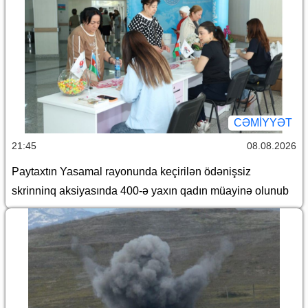
CƏMİYYƏT
21:45
08.08.2026
Paytaxtın Yasamal rayonunda keçirilən ödənişsiz
skrinninq aksiyasında 400-ə yaxın qadın müayinə olunub