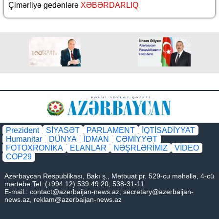
Çimərliyə gedənlərə
XƏBƏRDARLIQ
Prezident
SİYASƏT
PARLAMENT
İQTİSADİYYAT
Humanitar
DÜNYA
İDMAN
CƏMİYYƏT
FOTOXRONIKA
ELANLAR
NƏŞRLƏRİMİZ
VİDEO
COP29
Azərbaycan Respublikası, Bakı ş., Mətbuat pr. 529-cu məhəllə, 4-cü
mərtəbə Tel.:(+994 12) 539 49 20, 538-31-11
E-mail.:
contact@azerbaijan-news.az
;
secretary@azerbaijan-
news.az
,
reklam@azerbaijan-news.az