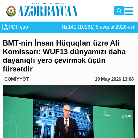
PDF çap
№ 141 (10161) 8 avqust 2026-cı il
BMT-nin İnsan Hüquqları üzrə Ali
Komissarı: WUF13 dünyamızı daha
dayanıqlı yerə çevirmək üçün
fürsətdir
CƏMİYYƏT
19 May 2026 13:08