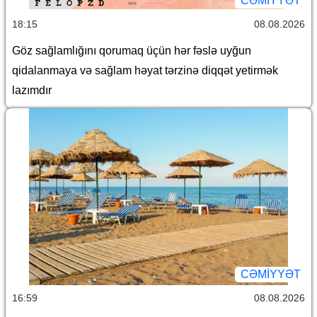
CƏMİYYƏT
18:15
08.08.2026
Göz sağlamlığını qorumaq üçün hər fəslə uyğun
qidalanmaya və sağlam həyat tərzinə diqqət yetirmək
lazımdır
CƏMİYYƏT
16:59
08.08.2026