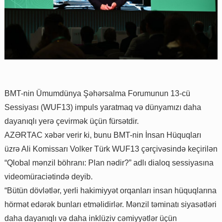
BMT-nin Ümumdünya Şəhərsalma Forumunun 13-cü
Sessiyası (WUF13) impuls yaratmaq və dünyamızı daha
dayanıqlı yerə çevirmək üçün fürsətdir.
AZƏRTAC xəbər verir ki, bunu BMT-nin İnsan Hüquqları
üzrə Ali Komissarı Volker Türk WUF13 çərçivəsində keçirilən
“Qlobal mənzil böhranı: Plan nədir?” adlı dialoq sessiyasına
videomüraciətində deyib.
“Bütün dövlətlər, yerli hakimiyyət orqanları insan hüquqlarına
hörmət edərək bunları etməlidirlər. Mənzil təminatı siyasətləri
daha dayanıqlı və daha inklüziv cəmiyyətlər üçün