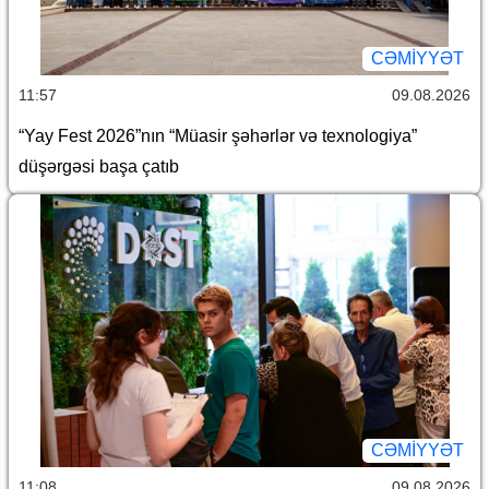
CƏMİYYƏT
11:57
09.08.2026
“Yay Fest 2026”nın “Müasir şəhərlər və texnologiya”
düşərgəsi başa çatıb
CƏMİYYƏT
11:08
09.08.2026