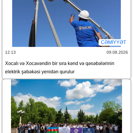
CƏMİYYƏT
12:13
09.08.2026
Xocalı və Xocavəndin bir sıra kənd və qəsəbələrinin
elektrik şəbəkəsi yenidən qurulur