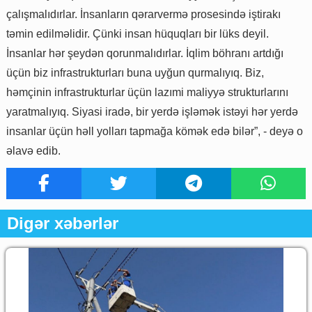
çalışmalıdırlar. İnsanların qərarvermə prosesində iştirakı
təmin edilməlidir. Çünki insan hüquqları bir lüks deyil.
İnsanlar hər şeydən qorunmalıdırlar. İqlim böhranı artdığı
üçün biz infrastrukturları buna uyğun qurmalıyıq. Biz,
həmçinin infrastrukturlar üçün lazımi maliyyə strukturlarını
yaratmalıyıq. Siyasi iradə, bir yerdə işləmək istəyi hər yerdə
insanlar üçün həll yolları tapmağa kömək edə bilər”, - deyə o
əlavə edib.
Digər xəbərlər