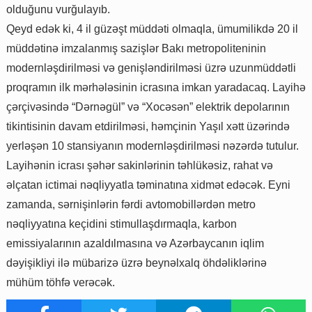
olduğunu vurğulayıb.
Qeyd edək ki, 4 il güzəşt müddəti olmaqla, ümumilikdə 20 il
müddətinə imzalanmış sazişlər Bakı metropoliteninin
modernləşdirilməsi və genişləndirilməsi üzrə uzunmüddətli
proqramın ilk mərhələsinin icrasına imkan yaradacaq. Layihə
çərçivəsində “Dərnəgül” və “Xocəsən” elektrik depolarının
tikintisinin davam etdirilməsi, həmçinin Yaşıl xətt üzərində
yerləşən 10 stansiyanın modernləşdirilməsi nəzərdə tutulur.
Layihənin icrası şəhər sakinlərinin təhlükəsiz, rahat və
əlçatan ictimai nəqliyyatla təminatına xidmət edəcək. Eyni
zamanda, sərnişinlərin fərdi avtomobillərdən metro
nəqliyyatına keçidini stimullaşdırmaqla, karbon
emissiyalarının azaldılmasına və Azərbaycanın iqlim
dəyişikliyi ilə mübarizə üzrə beynəlxalq öhdəliklərinə
mühüm töhfə verəcək.