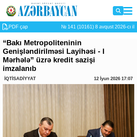
PDF çap
№ 141 (10161) 8 avqust 2026-cı il
“Bakı Metropoliteninin
Genişləndirilməsi Layihəsi - I
Mərhələ” üzrə kredit sazişi
imzalanıb
İQTİSADİYYAT
12 İyun 2026 17:07