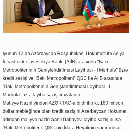
İyunun 12-də Azərbaycan Respublikası Hökuməti ilə Asiya
İnfrastruktur İnvestisiya Bankı (AİİB) arasında “Bakı
Metropoliteninin Genişləndirilməsi Layihəsi - I Mərhələ” üzrə
kredit sazişi və “Bakı Metropoliteni” QSC ilə AİİB arasında
“Bakı Metropoliteninin Genişləndirilməsi Layihəsi - I
Mərhələ” üzrə layihə sazişi imzalanıb.
Maliyyə Nazirliyindən AZƏRTAC-a bildirilib ki, 180 milyon
dollar məbləğində olan kredit sazişini Azərbaycan Hökuməti
adından maliyyə naziri Sahil Babayev, layihə sazişini isə
“Bakı Metropoliteni” QSC-nin İdarə Heyətinin sədri Vüsal