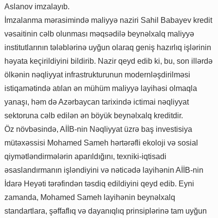
Aslanov imzalayıb.
İmzalanma mərasimində maliyyə naziri Sahil Babayev kredit
vəsaitinin cəlb olunması məqsədilə beynəlxalq maliyyə
institutlarının tələblərinə uyğun olaraq geniş hazırlıq işlərinin
həyata keçirildiyini bildirib. Nazir qeyd edib ki, bu, son illərdə
ölkənin nəqliyyat infrastrukturunun modernləşdirilməsi
istiqamətində atılan ən mühüm maliyyə layihəsi olmaqla
yanaşı, həm də Azərbaycan tarixində ictimai nəqliyyat
sektoruna cəlb edilən ən böyük beynəlxalq kreditdir.
Öz növbəsində, AİİB-nin Nəqliyyat üzrə baş investisiya
mütəxəssisi Mohamed Sameh hərtərəfli ekoloji və sosial
qiymətləndirmələrin aparıldığını, texniki-iqtisadi
əsaslandırmanın işləndiyini və nəticədə layihənin AİİB-nin
İdarə Heyəti tərəfindən təsdiq edildiyini qeyd edib. Eyni
zamanda, Mohamed Sameh layihənin beynəlxalq
standartlara, şəffaflıq və dayanıqlıq prinsiplərinə tam uyğun