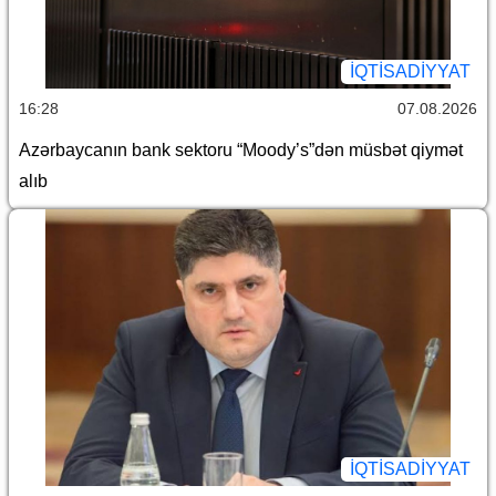
İQTİSADİYYAT
16:28
07.08.2026
Azərbaycanın bank sektoru “Moody’s”dən müsbət qiymət
alıb
İQTİSADİYYAT