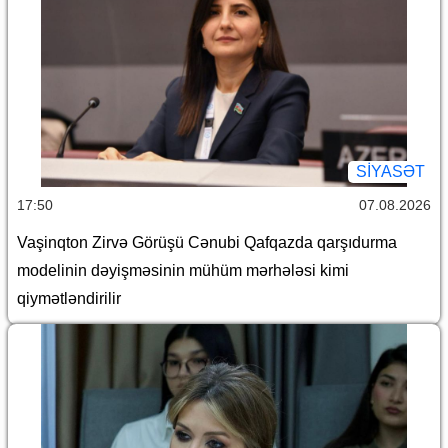
SİYASƏT
17:50
07.08.2026
Vaşinqton Zirvə Görüşü Cənubi Qafqazda qarşıdurma
modelinin dəyişməsinin mühüm mərhələsi kimi
qiymətləndirilir