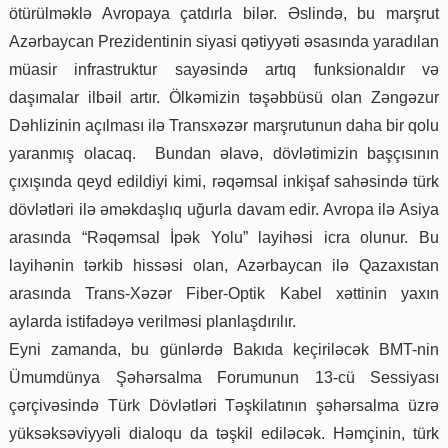
ötürülməklə Avropaya çatdırla bilər. Əslində, bu marşrut
Azərbaycan Prezidentinin siyasi qətiyyəti əsasında yaradılan
müasir infrastruktur sayəsində artıq funksionaldır və
daşımalar ilbəil artır. Ölkəmizin təşəbbüsü olan Zəngəzur
Dəhlizinin açılması ilə Transxəzər marşrutunun daha bir qolu
yaranmış olacaq. Bundan əlavə, dövlətimizin başçısının
çıxışında qeyd edildiyi kimi, rəqəmsal inkişaf sahəsində türk
dövlətləri ilə əməkdaşlıq uğurla davam edir. Avropa ilə Asiya
arasında “Rəqəmsal İpək Yolu” layihəsi icra olunur. Bu
layihənin tərkib hissəsi olan, Azərbaycan ilə Qazaxıstan
arasında Trans-Xəzər Fiber-Optik Kabel xəttinin yaxın
aylarda istifadəyə verilməsi planlaşdırılır.
Eyni zamanda, bu günlərdə Bakıda keçiriləcək BMT-nin
Ümumdünya Şəhərsalma Forumunun 13-cü Sessiyası
çərçivəsində Türk Dövlətləri Təşkilatının şəhərsalma üzrə
yüksəksəviyyəli dialoqu da təşkil ediləcək. Həmçinin, türk