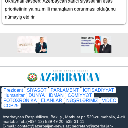
Ukraynalı ekspert: Azərbaycan xarici siyasətinin əsas
prioritetinin yalnız milli maraqların qorunması olduğunu
nümayiş etdirir
Prezident
SİYASƏT
PARLAMENT
İQTİSADİYYAT
Humanitar
DÜNYA
İDMAN
CƏMİYYƏT
FOTOXRONIKA
ELANLAR
NƏŞRLƏRİMİZ
VİDEO
COP29
Azərbaycan Respublikası, Bakı ş., Mətbuat pr. 529-cu məhəllə, 4-cü
mərtəbə Tel.:(+994 12) 539 49 20, 538-31-11
E-mail.:
contact@azerbaijan-news.az
;
secretary@azerbaijan-