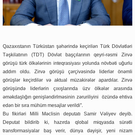
Qazaxıstanın Türküstan şəhərində keçirilən Türk Dövlətləri
Təşkilatının (TDT) Dövlət başçılarının qeyri-rəsmi Zirvə
görüşü türk ölkələrinin inteqrasiyası yolunda növbəti uğurlu
addım oldu. Zirvə görüşü çərçivəsində liderlər önəmli
görüşlər keçirdilər və aktual müzakirələr apardılar. Zirvə
görüşündə liderlərin çıxışlarında üzv ölkələr arasında
əməkdaşlığın genişləndirlməsinin zəruriliyini özündə ehtiva
edən bir sıra mühüm mesajlar verildi”.
Bu fikirləri Milli Məclisin deputatı Samir Vəliyev deyib.
Deputat bildirib ki, hazırda qlobal miqyasda sürətli
transformasiyalar baş verir, dünya dəyişir, yeni nizam