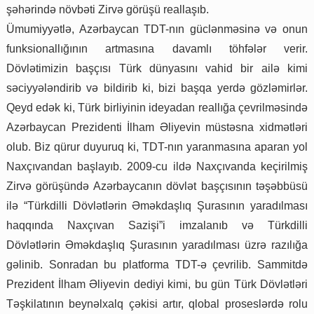
şəhərində növbəti Zirvə görüşü reallaşıb.
Ümumiyyətlə, Azərbaycan TDT-nın güclənməsinə və onun
funksionallığının artmasına davamlı töhfələr verir.
Dövlətimizin başçısı Türk dünyasını vahid bir ailə kimi
səciyyələndirib və bildirib ki, bizi başqa yerdə gözləmirlər.
Qeyd edək ki, Türk birliyinin ideyadan reallığa çevrilməsində
Azərbaycan Prezidenti İlham Əliyevin müstəsna xidmətləri
olub. Biz qürur duyuruq ki, TDT-nın yaranmasına aparan yol
Naxçıvandan başlayıb. 2009-cu ildə Naxçıvanda keçirilmiş
Zirvə görüşündə Azərbaycanın dövlət başçısının təşəbbüsü
ilə “Türkdilli Dövlətlərin Əməkdaşlıq Şurasının yaradılması
haqqında Naxçıvan Sazişi”i imzalanıb və Türkdilli
Dövlətlərin Əməkdaşlıq Şurasının yaradılması üzrə razılığa
gəlinib. Sonradan bu platforma TDT-ə çevrilib. Sammitdə
Prezident İlham Əliyevin dediyi kimi, bu gün Türk Dövlətləri
Təşkilatının beynəlxalq çəkisi artır, qlobal proseslərdə rolu