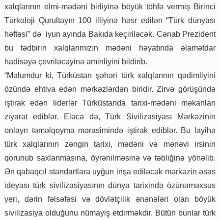
xalqlarının elmi-mədəni birliyinə böyük töhfə vermiş Birinci
Türkoloji Qurultayın 100 illiyinə həsr edilən “Türk dünyası
həftəsi” də iyun ayında Bakıda keçiriləcək. Cənab Prezident
bu tədbirin xalqlarımızın mədəni həyatında əlamətdar
hadisəyə çevriləcəyinə əminliyini bildirib.
“Məlumdur ki, Türküstan şəhəri türk xalqlarının qədimliyini
özündə ehtiva edən mərkəzlərdən biridir. Zirvə görüşündə
iştirak edən liderlər Türküstanda tarixi-mədəni məkanları
ziyarət ediblər. Eləcə də, Türk Sivilizasiyası Mərkəzinin
onlayn təməlqoyma mərasimində iştirak ediblər. Bu layihə
türk xalqlarının zəngin tarixi, mədəni və mənəvi irsinin
qorunub saxlanmasına, öyrənilməsinə və təbliğinə yönəlib.
Ən qabaqcıl standartlara uyğun inşa ediləcək mərkəzin əsas
ideyası türk sivilizasiyasının dünya tarixində özünəməxsus
yeri, dərin fəlsəfəsi və dövlətçilik ənənələri olan böyük
sivilizasiya olduğunu nümayiş etdirməkdir. Bütün bunlar türk