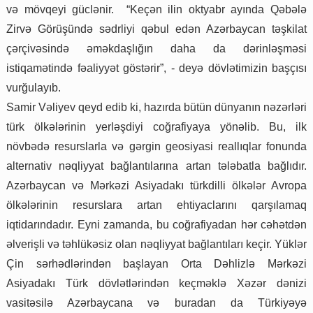
və mövqeyi güclənir. “Keçən ilin oktyabr ayında Qəbələ
Zirvə Görüşündə sədrliyi qəbul edən Azərbaycan təşkilat
çərçivəsində əməkdaşlığın daha da dərinləşməsi
istiqamətində fəaliyyət göstərir”, - deyə dövlətimizin başçısı
vurğulayıb.
Samir Vəliyev qeyd edib ki, hazırda bütün dünyanın nəzərləri
türk ölkələrinin yerləşdiyi coğrafiyaya yönəlib. Bu, ilk
növbədə resurslarla və gərgin geosiyasi reallıqlar fonunda
alternativ nəqliyyat bağlantılarına artan tələbatla bağlıdır.
Azərbaycan və Mərkəzi Asiyadakı türkdilli ölkələr Avropa
ölkələrinin resurslara artan ehtiyaclarını qarşılamaq
iqtidarındadır. Eyni zamanda, bu coğrafiyadan hər cəhətdən
əlverişli və təhlükəsiz olan nəqliyyat bağlantıları keçir. Yüklər
Çin sərhədlərindən başlayan Orta Dəhlizlə Mərkəzi
Asiyadakı Türk dövlətlərindən keçməklə Xəzər dənizi
vasitəsilə Azərbaycana və buradan da Türkiyəyə