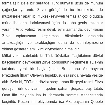
formalaşır. Belə bir şəraitdə Türk dünyası üçün də mühüm
çağırışlar yaranıb. Zirvə görüşündə bu kontekstdə də
müzakirələr aparılıb. Yüksəksəviyyəli təmaslar çox olduqca
münasibətlərin dərinləşməsi üçün də daha geniş imkanlar
yaranır. Artıq yalnız rəsmi deyil, eyni zamanda, qeyri-rəsmi
Zirvə toplantısının keçirilməsi ölkələrimiz arasında
əməkdaşlığın və tərəfdaşlığın daha da dərinləşməsinə
xidmət göstərən amil kimi qiymətləndirilməlidir.
Millət vəkili xatırladıb ki, Türk Dövlətləri Təşkilatının dövlət
başçılarının qeyri-rəsmi Zirvə görüşünün keçirilməsi TDT-nın
tarixində yeni bir başlanğıcdır. Bu ənənə Azərbaycan
Prezidenti İlham Əliyevin təşəbbüsü əsasında həyata vəsiqə
alıb. Belə ki, TDT-nın dövlət başçılarının ilk qeyri-rəsmi Zirvə
görüşü Türk dünyasının qədim şəhəri Şuşada baş tutub.
Ötən ilin mayında isə bu formatda sammit Macarıstanda
keçirilib. Keçən ilin oktyabrında isə Azərbaycanın Qəbələ