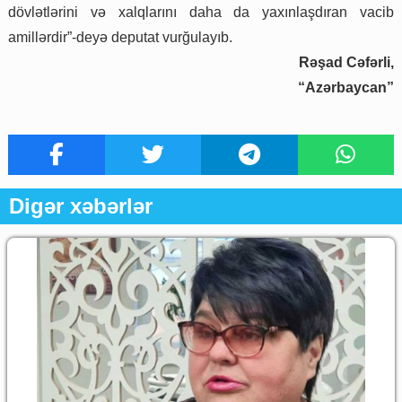
dövlətlərini və xalqlarını daha da yaxınlaşdıran vacib
amillərdir”-deyə deputat vurğulayıb.
Rəşad Cəfərli,
“Azərbaycan”
Digər xəbərlər