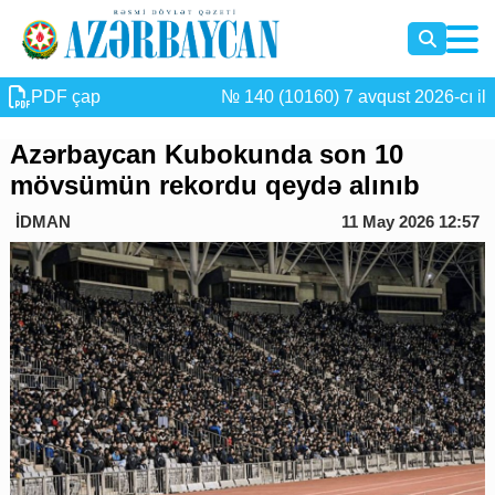
PDF çap
№ 140 (10160) 7 avqust 2026-cı il
Azərbaycan Kubokunda son 10
mövsümün rekordu qeydə alınıb
İDMAN
11 May 2026 12:57