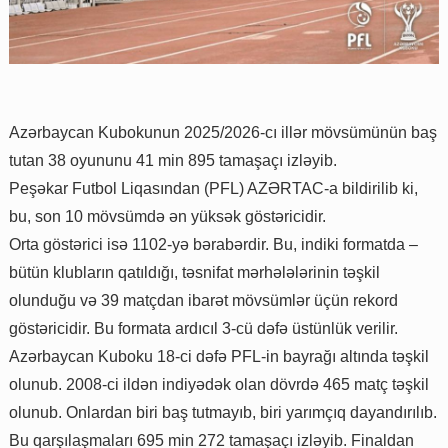
Azərbaycan Kubokunun 2025/2026-cı illər mövsümünün baş
tutan 38 oyununu 41 min 895 tamaşaçı izləyib.
Peşəkar Futbol Liqasından (PFL) AZƏRTAC-a bildirilib ki,
bu, son 10 mövsümdə ən yüksək göstəricidir.
Orta göstərici isə 1102-yə bərabərdir. Bu, indiki formatda –
bütün klubların qatıldığı, təsnifat mərhələlərinin təşkil
olunduğu və 39 matçdan ibarət mövsümlər üçün rekord
göstəricidir. Bu formata ardıcıl 3-cü dəfə üstünlük verilir.
Azərbaycan Kuboku 18-ci dəfə PFL-in bayrağı altında təşkil
olunub. 2008-ci ildən indiyədək olan dövrdə 465 matç təşkil
olunub. Onlardan biri baş tutmayıb, biri yarımçıq dayandırılıb.
Bu qarşılaşmaları 695 min 272 tamaşaçı izləyib. Finaldan