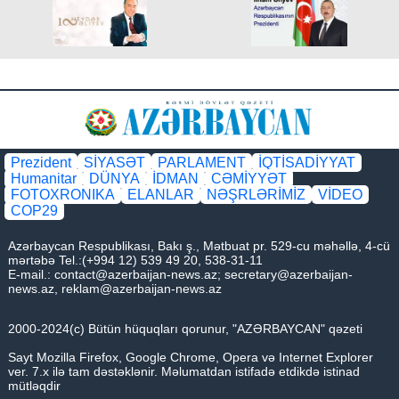
Prezident
SİYASƏT
PARLAMENT
İQTİSADİYYAT
Humanitar
DÜNYA
İDMAN
CƏMİYYƏT
FOTOXRONIKA
ELANLAR
NƏŞRLƏRİMİZ
VİDEO
COP29
Azərbaycan Respublikası, Bakı ş., Mətbuat pr. 529-cu məhəllə, 4-cü
mərtəbə Tel.:(+994 12) 539 49 20, 538-31-11
E-mail.:
contact@azerbaijan-news.az
;
secretary@azerbaijan-
news.az
,
reklam@azerbaijan-news.az
2000-2024(c) Bütün hüquqları qorunur, "AZƏRBAYCAN" qəzeti
Sayt Mozilla Firefox, Google Chrome, Opera və Internet Explorer
ver. 7.x ilə tam dəstəklənir. Məlumatdan istifadə etdikdə istinad
mütləqdir