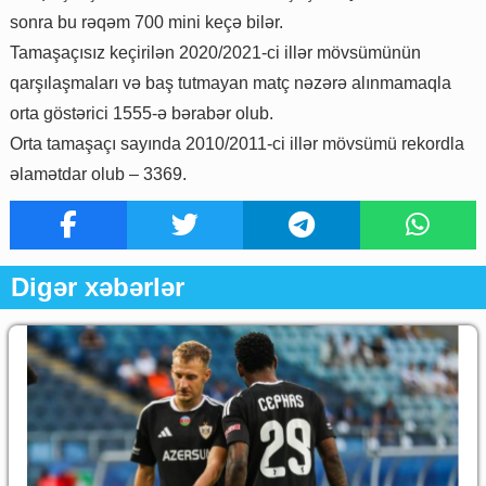
sonra bu rəqəm 700 mini keçə bilər.
Tamaşaçısız keçirilən 2020/2021-ci illər mövsümünün
qarşılaşmaları və baş tutmayan matç nəzərə alınmamaqla
orta göstərici 1555-ə bərabər olub.
Orta tamaşaçı sayında 2010/2011-ci illər mövsümü rekordla
əlamətdar olub – 3369.
Digər xəbərlər