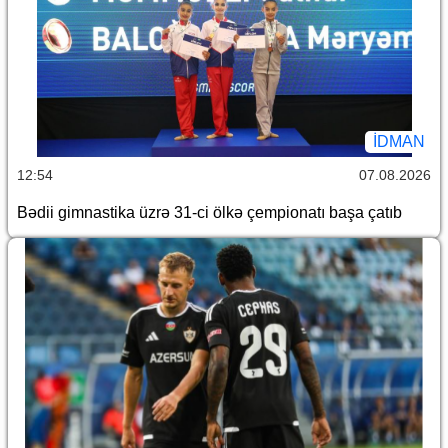
İDMAN
12:54
07.08.2026
Bədii gimnastika üzrə 31-ci ölkə çempionatı başa çatıb