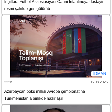
İngiltərə Futbol Assosiasiyası Canni İnfantinoya dəstəyini
rəsmi şəkildə geri götürüb
İDMAN
22:15
06.08.2026
Azərbaycan boks millisi Avropa çempionatına
Türkmənistanla birlikdə hazırlaşır