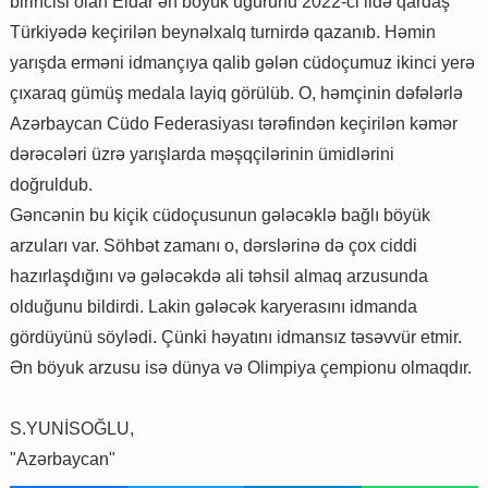
birincisi olan Eldar ən böyük uğurunu 2022-ci ildə qardaş
Türkiyədə keçirilən beynəlxalq turnirdə qazanıb. Həmin
yarışda erməni idmançıya qalib gələn cüdoçumuz ikinci yerə
çıxaraq gümüş medala layiq görülüb. O, həmçinin dəfələrlə
Azərbaycan Cüdo Federasiyası tərəfindən keçirilən kəmər
dərəcələri üzrə yarışlarda məşqçilərinin ümidlərini
doğruldub.
Gəncənin bu kiçik cüdoçusunun gələcəklə bağlı böyük
arzuları var. Söhbət zamanı o, dərslərinə də çox ciddi
hazırlaşdığını və gələcəkdə ali təhsil almaq arzusunda
olduğunu bildirdi. Lakin gələcək karyerasını idmanda
gördüyünü söylədi. Çünki həyatını idmansız təsəvvür etmir.
Ən böyuk arzusu isə dünya və Olimpiya çempionu olmaqdır.
S.YUNİSOĞLU,
"Azərbaycan"