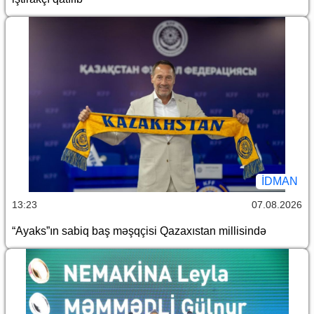
İDMAN
13:23
07.08.2026
“Ayaks”ın sabiq baş məşqçisi Qazaxıstan millisində