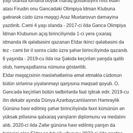
yaşı olanda idmana böyük maraq göstərdiyini hiss edən
atası Firudin onu Gəncədəki Olimpiya İdman Klubuna
gətirərək cüdo üzrə məşqçi Araz Muxtarovun dərnəyinə
yazdırıb. Cəmi 4 yaşı olanda - 2017-ci ildə Gəncə Olimpiya
İdman Klubunun açıq birinciliyində 1-ci yerə çıxaraq
idmanda ilk qələbəsini qazanan Eldar ikinci qələbəsini də
tez - cəmi bir il sonra cüdo üzrə şəhər birinciliyində qazanıb.
6 yaşında - 2019-cu ildə isə Şəkidə keçirilən yarışda qalib
olub, həmyaşıdlarına nümunə göstərilib.
Eldar məşqçisinin məsləhətlərinə əməl etməklə cüdonun
bütün sirlərinə yiyələnməyi qarşısına məqsəd qoyub. O,
Gəncədə keçirilən bütün tədbirlərdə fəal iştirak edir. 2019-cu
ilin dekabr ayında Dünya Azərbaycanlılarının Həmrəylik
Gününə həsr edilmiş şəhər birinciliyində fəxri kürsünün ən
yüksək pilləsinə qalxaraq yarışların diplomunu və medalını
alıb. 2020-ci ildə Zəfər gününə həsr edilmiş yarışın da