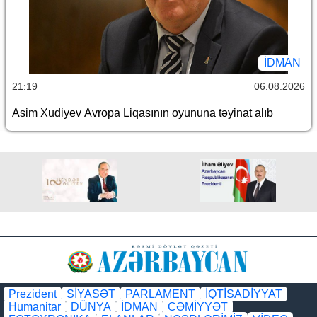
İDMAN
21:19
06.08.2026
Asim Xudiyev Avropa Liqasının oyununa təyinat alıb
Prezident
SİYASƏT
PARLAMENT
İQTİSADİYYAT
Humanitar
DÜNYA
İDMAN
CƏMİYYƏT