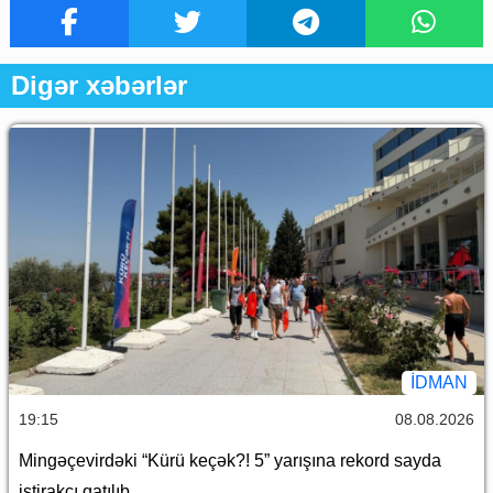
Digər xəbərlər
İDMAN
19:15
08.08.2026
Mingəçevirdəki “Kürü keçək?! 5” yarışına rekord sayda
iştirakçı qatılıb