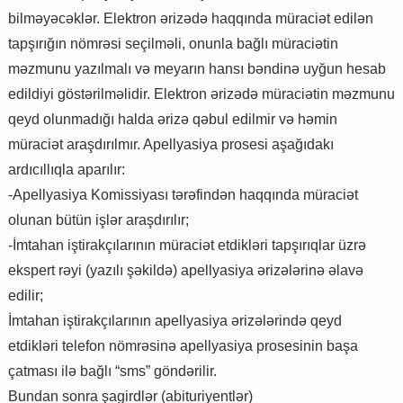
bilməyəcəklər. Elektron ərizədə haqqında müraciət edilən
tapşırığın nömrəsi seçilməli, onunla bağlı müraciətin
məzmunu yazılmalı və meyarın hansı bəndinə uyğun hesab
edildiyi göstərilməlidir. Elektron ərizədə müraciətin məzmunu
qeyd olunmadığı halda ərizə qəbul edilmir və həmin
müraciət araşdırılmır. Apellyasiya prosesi aşağıdakı
ardıcıllıqla aparılır:
-Apellyasiya Komissiyası tərəfindən haqqında müraciət
olunan bütün işlər araşdırılır;
-İmtahan iştirakçılarının müraciət etdikləri tapşırıqlar üzrə
ekspert rəyi (yazılı şəkildə) apellyasiya ərizələrinə əlavə
edilir;
İmtahan iştirakçılarının apellyasiya ərizələrində qeyd
etdikləri telefon nömrəsinə apellyasiya prosesinin başa
çatması ilə bağlı “sms” göndərilir.
Bundan sonra şagirdlər (abituriyentlər)