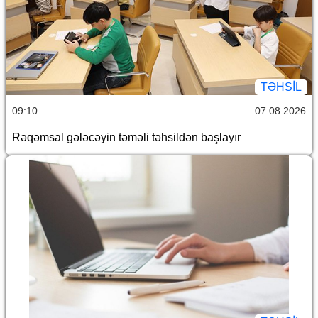
TƏHSIL
09:10
07.08.2026
Rəqəmsal gələcəyin təməli təhsildən başlayır