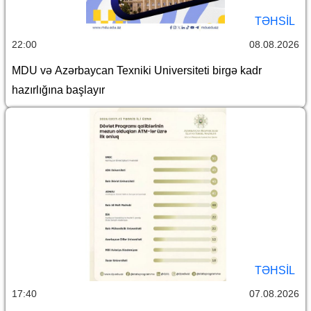
TƏHSIL
22:00
08.08.2026
MDU və Azərbaycan Texniki Universiteti birgə kadr
hazırlığına başlayır
TƏHSIL
17:40
07.08.2026