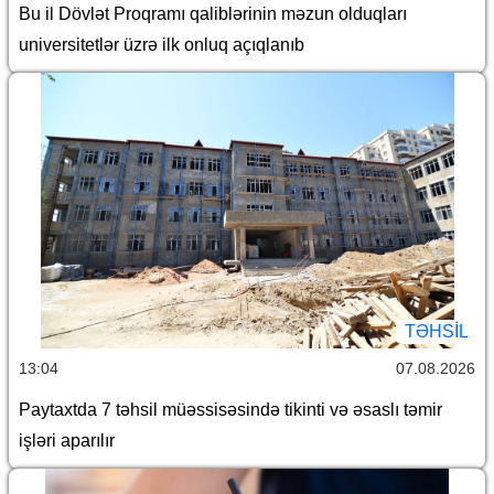
Bu il Dövlət Proqramı qaliblərinin məzun olduqları
universitetlər üzrə ilk onluq açıqlanıb
TƏHSIL
13:04
07.08.2026
Paytaxtda 7 təhsil müəssisəsində tikinti və əsaslı təmir
işləri aparılır