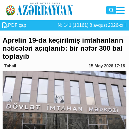
PDF çap
№ 141 (10161) 8 avqust 2026-cı il
Aprelin 19-da keçirilmiş imtahanların
nəticələri açıqlanıb: bir nəfər 300 bal
toplayıb
Təhsil
15 May 2026 17:18