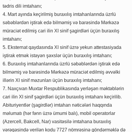
tədris dili imtahanı;
4. Mart ayında keçirilmiş buraxılış imtahanlarında üzrlü
səbəblərdən iştirak edə bilməmiş və barəsində Mərkəzə
müraciət edilmiş cari ilin XI sinif şagirdləri üçün buraxılış
imtahanı;
5. Eksternat qaydasında XI sinif üzrə yekun attestasiyada
iştirak etmək istəyən şəxslər üçün buraxılış imtahanı;
6. Buraxılış imtahanlarında üzrlü səbəblərdən iştirak edə
bilməmiş və barəsində Mərkəzə müraciət edilmiş əvvəlki
illərin XI sinif məzunları üçün buraxılış imtahanı;
7. Naxçıvan Muxtar Respublikasında yerləşən məktəblərin
cari ilin XI sinif şagirdləri üçün buraxılış imtahanı keçirilib.
Abituriyentlər (şagirdlər) imtahan nəticələri haqqında
məlumatı (hər fənn üzrə ümumi balı), mobil operatorlar
(Azercell, Bakcell, Nar) vasitəsilə imtahana buraxılış
vərəqəsində verilən kodu 7727 nömrəsinə göndərməklə də