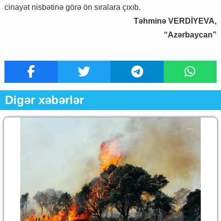
cinayət nisbətinə görə ön sıralara çıxıb.
Təhminə VERDİYEVA,
“Azərbaycan”
Digər xəbərlər