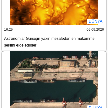
DÜNYA
16:25
06.08.2026
Astronomlar Günəşin yaxın məsafədən ən mükəmməl
şəklini əldə ediblər
DÜNYA