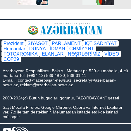
Prezident
SİYASƏT
PARLAMENT
İQTİSADİYYAT
Humanitar
DÜNYA
İDMAN
CƏMİYYƏT
FOTOXRONIKA
ELANLAR
NƏŞRLƏRİMİZ
VİDEO
COP29
Azərbaycan Respublikası, Bakı ş., Mətbuat pr. 529-cu məhəllə, 4-cü
mərtəbə Tel.:(+994 12) 539 49 20, 538-31-11
E-mail.:
contact@azerbaijan-news.az
;
secretary@azerbaijan-
news.az
,
reklam@azerbaijan-news.az
2000-2024(c) Bütün hüquqları qorunur, "AZƏRBAYCAN" qəzeti
Sayt Mozilla Firefox, Google Chrome, Opera və Internet Explorer
ver. 7.x ilə tam dəstəklənir. Məlumatdan istifadə etdikdə istinad
mütləqdir