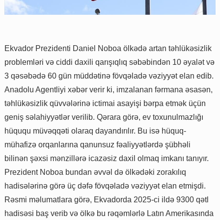
Ekvador Prezidenti Daniel Noboa ölkədə artan təhlükəsizlik
problemləri və ciddi daxili qarışıqlıq səbəbindən 10 əyalət və
3 qəsəbədə 60 gün müddətinə fövqəladə vəziyyət elan edib.
Anadolu Agentliyi xəbər verir ki, imzalanan fərmana əsasən,
təhlükəsizlik qüvvələrinə ictimai asayişi bərpa etmək üçün
geniş səlahiyyətlər verilib. Qərara görə, ev toxunulmazlığı
hüququ müvəqqəti olaraq dayandırılır. Bu isə hüquq-
mühafizə orqanlarına qanunsuz fəaliyyətlərdə şübhəli
bilinən şəxsi mənzillərə icazəsiz daxil olmaq imkanı tanıyır.
Prezident Noboa bundan əvvəl də ölkədəki zorakılıq
hadisələrinə görə üç dəfə fövqəladə vəziyyət elan etmişdi.
Rəsmi məlumatlara görə, Ekvadorda 2025-ci ildə 9300 qətl
hadisəsi baş verib və ölkə bu rəqəmlərlə Latın Amerikasında