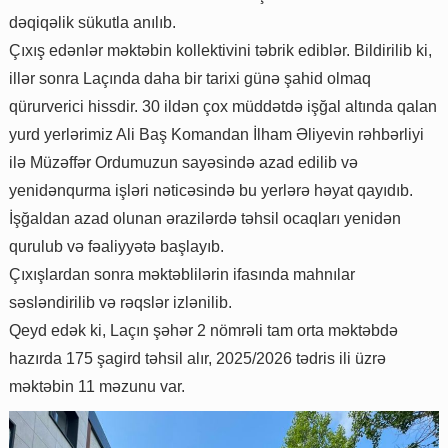
dəqiqəlik sükutla anılıb.
Çıxış edənlər məktəbin kollektivini təbrik ediblər. Bildirilib ki,
illər sonra Laçında daha bir tarixi günə şahid olmaq
qürurverici hissdir. 30 ildən çox müddətdə işğal altında qalan
yurd yerlərimiz Ali Baş Komandan İlham Əliyevin rəhbərliyi
ilə Müzəffər Ordumuzun sayəsində azad edilib və
yenidənqurma işləri nəticəsində bu yerlərə həyat qayıdıb.
İşğaldan azad olunan ərazilərdə təhsil ocaqları yenidən
qurulub və fəaliyyətə başlayıb.
Çıxışlardan sonra məktəblilərin ifasında mahnılar
səsləndirilib və rəqslər izlənilib.
Qeyd edək ki, Laçın şəhər 2 nömrəli tam orta məktəbdə
hazırda 175 şagird təhsil alır, 2025/2026 tədris ili üzrə
məktəbin 11 məzunu var.