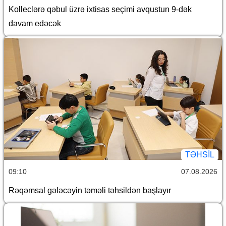
Kolleclərə qəbul üzrə ixtisas seçimi avqustun 9-dək
davam edəcək
TƏHSIL
09:10
07.08.2026
Rəqəmsal gələcəyin təməli təhsildən başlayır