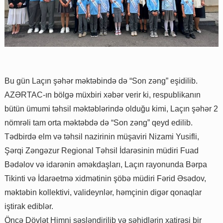
Bu gün Laçın şəhər məktəbində də “Son zəng” eşidilib.
AZƏRTAC-ın bölgə müxbiri xəbər verir ki, respublikanın
bütün ümumi təhsil məktəblərində olduğu kimi, Laçın şəhər 2
nömrəli tam orta məktəbdə də “Son zəng” qeyd edilib.
Tədbirdə elm və təhsil nazirinin müşaviri Nizami Yusifli,
Şərqi Zəngəzur Regional Təhsil İdarəsinin müdiri Fuad
Bədəlov və idarənin əməkdaşları, Laçın rayonunda Bərpa
Tikinti və İdarəetmə xidmətinin şöbə müdiri Fərid Əsədov,
məktəbin kollektivi, valideynlər, həmçinin digər qonaqlar
iştirak ediblər.
Öncə Dövlət Himni səsləndirilib və şəhidlərin xatirəsi bir