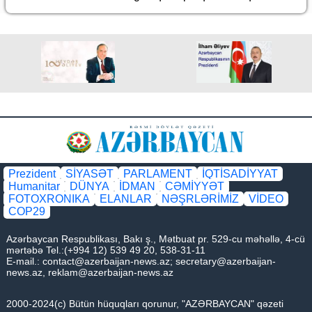
Prezident
SİYASƏT
PARLAMENT
İQTİSADİYYAT
Humanitar
DÜNYA
İDMAN
CƏMİYYƏT
FOTOXRONIKA
ELANLAR
NƏŞRLƏRİMİZ
VİDEO
COP29
Azərbaycan Respublikası, Bakı ş., Mətbuat pr. 529-cu məhəllə, 4-cü
mərtəbə Tel.:(+994 12) 539 49 20, 538-31-11
E-mail.:
contact@azerbaijan-news.az
;
secretary@azerbaijan-
news.az
,
reklam@azerbaijan-news.az
2000-2024(c) Bütün hüquqları qorunur, "AZƏRBAYCAN" qəzeti