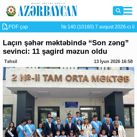
PDF çap
№ 140 (10160) 7 avqust 2026-cı il
Laçın şəhər məktəbində “Son zəng”
sevinci: 11 şagird məzun oldu
Təhsil
13 İyun 2026 16:58