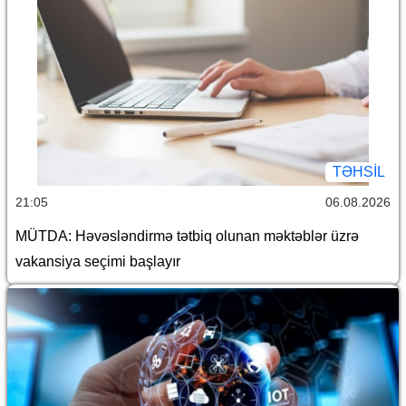
TƏHSIL
21:05
06.08.2026
MÜTDA: Həvəsləndirmə tətbiq olunan məktəblər üzrə
vakansiya seçimi başlayır