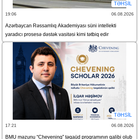
TƏHSIL
19:06
06.08.2026
Azərbaycan Rəssamlıq Akademiyası süni intellekti
yaradıcı prosesə dəstək vasitəsi kimi tətbiq edir
TƏHSIL
17:21
06.08.2026
BMU məzunu “Chevening” təqaüd proqramının qalibi olub