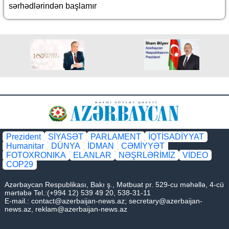
sərhədlərindən başlamır
Prezident
SİYASƏT
PARLAMENT
İQTİSADİYYAT
Humanitar
DÜNYA
İDMAN
CƏMİYYƏT
FOTOXRONIKA
ELANLAR
NƏŞRLƏRİMİZ
VİDEO
COP29
Azərbaycan Respublikası, Bakı ş., Mətbuat pr. 529-cu məhəllə, 4-cü
mərtəbə Tel.:(+994 12) 539 49 20, 538-31-11
E-mail.:
contact@azerbaijan-news.az
;
secretary@azerbaijan-
news.az
,
reklam@azerbaijan-news.az