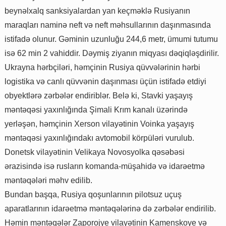
beynəlxalq sanksiyalardan yan keçməklə Rusiyanın
maraqları naminə neft və neft məhsullarının daşınmasında
istifadə olunur. Gəminin uzunluğu 244,6 metr, ümumi tutumu
isə 62 min 2 vahiddir. Dəymiş ziyanın miqyası dəqiqləşdirilir.
Ukrayna hərbçiləri, həmçinin Rusiya qüvvələrinin hərbi
logistika və canlı qüvvənin daşınması üçün istifadə etdiyi
obyektlərə zərbələr endiriblər. Belə ki, Stavki yaşayış
məntəqəsi yaxınlığında Şimali Krım kanalı üzərində
yerləşən, həmçinin Xerson vilayətinin Voinka yaşayış
məntəqəsi yaxınlığındakı avtomobil körpüləri vurulub.
Donetsk vilayətinin Velikaya Novosyolka qəsəbəsi
ərazisində isə rusların komanda-müşahidə və idarəetmə
məntəqələri məhv edilib.
Bundan başqa, Rusiya qoşunlarının pilotsuz uçuş
aparatlarının idarəetmə məntəqələrinə də zərbələr endirilib.
Həmin məntəqələr Zaporojye vilayətinin Kamenskoye və