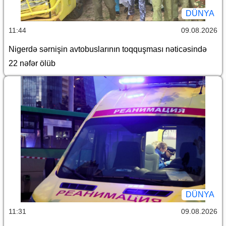
DÜNYA
11:44
09.08.2026
Nigerdə sərnişin avtobuslarının toqquşması nəticəsində
22 nəfər ölüb
DÜNYA
11:31
09.08.2026