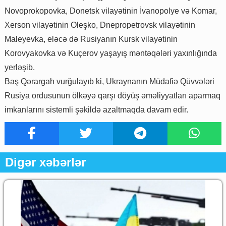
Novoprokopovka, Donetsk vilayətinin İvanopolye və Komar,
Xerson vilayətinin Oleşko, Dnepropetrovsk vilayətinin
Maleyevka, eləcə də Rusiyanın Kursk vilayətinin
Korovyakovka və Kuçerov yaşayış məntəqələri yaxınlığında
yerləşib.
Baş Qərargah vurğulayıb ki, Ukraynanın Müdafiə Qüvvələri
Rusiya ordusunun ölkəyə qarşı döyüş əməliyyatları aparmaq
imkanlarını sistemli şəkildə azaltmaqda davam edir.
Digər xəbərlər