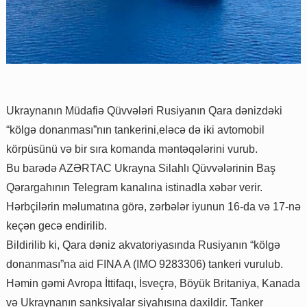
Ukraynanın Müdafiə Qüvvələri Rusiyanın Qara dənizdəki
“kölgə donanması”nın tankerini,eləcə də iki avtomobil
körpüsünü və bir sıra komanda məntəqələrini vurub.
Bu barədə AZƏRTAC Ukrayna Silahlı Qüvvələrinin Baş
Qərargahının Telegram kanalına istinadla xəbər verir.
Hərbçilərin məlumatına görə, zərbələr iyunun 16-da və 17-nə
keçən gecə endirilib.
Bildirilib ki, Qara dəniz akvatoriyasında Rusiyanın “kölgə
donanması”na aid FINA A (IMO 9283306) tankeri vurulub.
Həmin gəmi Avropa İttifaqı, İsveçrə, Böyük Britaniya, Kanada
və Ukraynanın sanksiyalar siyahısına daxildir. Tanker