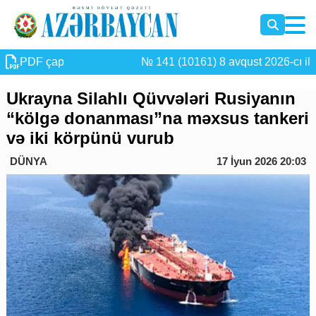
PDF çap
№ 141 (10161) 8 avqust 2026-cı il
Ukrayna Silahlı Qüvvələri Rusiyanın
“kölgə donanması”na məxsus tankeri
və iki körpünü vurub
DÜNYA
17 İyun 2026 20:03