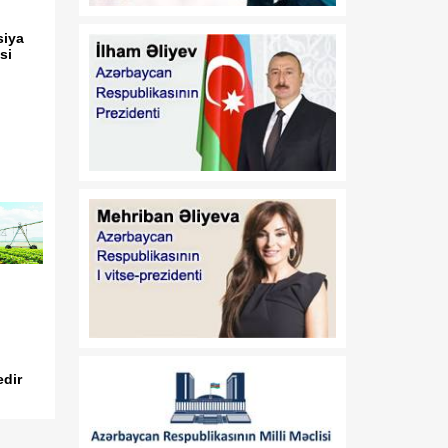
qalibi olub
siya
12:51
Vaşinqton görüşü:
si
07 Avqust
Azərbaycan sülh
gündəliyini və regionun
gələcək inkişaf
istiqamətlərini müəyyən
edən dövlətə çevrildi
12:49
“Sinxua”: Orta Dəhlizin
07 Avqust
strateji əhəmiyyətinin
artması Azərbaycanı
nəqliyyat-logistika habına
çevirir
12:13
Donald Tramp ABŞ-də
07 Avqust
"doğum turizmi"ni yenidən
qadağan etmək istəyir
edir
12:03
Nabranda təmizlik aksiyası
07 Avqust
keçirilib