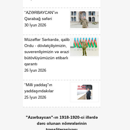
“AZƏRBAYCAN”ın
Qarabağ səfəri
30 İyun 2026
Müzəffər Sərkərdə, qalib
Ordu - dövlətçiliyimizin,
suverenliyimizin və ərazi
bütövlüyümüzün etibarlı
qarantı
26 İyun 2026
“Milli yaddaş"ın
yaddaşındakılar
25 İyun 2026
"Azərbaycan"-ın 1918-1920-ci illərdə
dərc olunan nömrələrinin
transliterasiyası