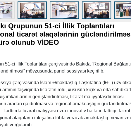
kı Qrupunun 51-ci İllik Toplantıları
onal ticarət əlaqələrinin gücləndirilməs
kirə olunub VİDEO
 51-ci İllik Toplantıları çərçivəsində Bakıda “Regional Bağlantı
ləndirilməsi” mövzusunda panel sessiyası keçirilib.
ssiya çərçivəsində İslam Əməkdaşlıq Təşkilatına (İƏT) üzv ölk
i artımın təşviqində ticarətin rolu, xüsusilə kiçik və orta sahibkarl
ış imkanlarının genişləndirilməsi, ticarət maliyyələşdirilməsi
ın aradan qaldırılması və regional əməkdaşlığın gücləndirilməs
Tədbirdə ticarət maliyyəsi üzrə innovativ həllərin tətbiqi, təcrü
gional əlaqələrin inkişafına töhfə verəcək əməkdaşlıq mexanizml
yəti vurğulanıb.