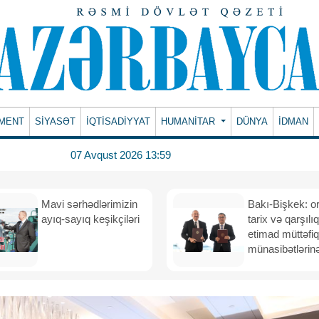
MENT
SİYASƏT
İQTİSADİYYAT
HUMANITAR
DÜNYA
İDMAN
07 Avqust 2026 13:59
Mavi sərhədlərimizin
Bakı-Bişkek: o
ayıq-sayıq keşikçiləri
tarix və qarşılıq
etimad müttəfiq
münasibətlərinə