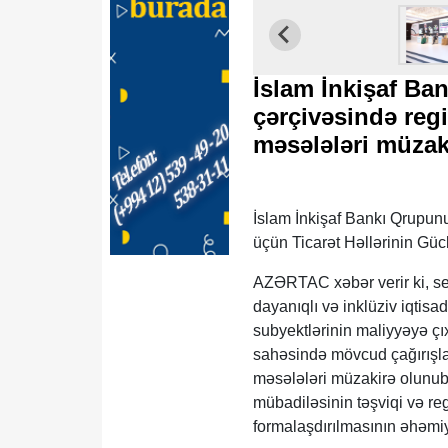
İslam İnkişaf Ban
çərçivəsində regi
məsələləri müza
İslam İnkişaf Bankı Qrupunun
üçün Ticarət Həllərinin Güc
AZƏRTAC xəbər verir ki, se
dayanıqlı və inklüziv iqtisad
subyektlərinin maliyyəyə çıx
sahəsində mövcud çağırışlar
məsələləri müzakirə olunub. 
mübadiləsinin təşviqi və re
formalaşdırılmasının əhəmiy