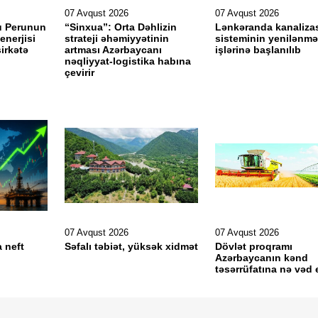
07 Avqust 2026
07 Avqust 2026
u Perunun
“Sinxua”: Orta Dəhlizin
Lənkəranda kanaliza
enerjisi
strateji əhəmiyyətinin
sisteminin yenilənmə
şirkətə
artması Azərbaycanı
işlərinə başlanılıb
ıb
nəqliyyat-logistika habına
çevirir
07 Avqust 2026
07 Avqust 2026
a neft
Səfalı təbiət, yüksək xidmət
Dövlət proqramı
Azərbaycanın kənd
təsərrüfatına nə vəd 