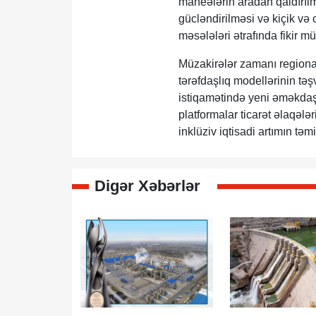
maneələrin aradan qaldırılma
gücləndirilməsi və kiçik və 
məsələləri ətrafında fikir mü
Müzakirələr zamanı regional 
tərəfdaşlıq modellərinin təş
istiqamətində yeni əməkdaşl
platformalar ticarət əlaqələ
inklüziv iqtisadi artımın 
Digər Xəbərlər