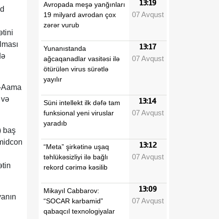
13:19
Avropada meşə yanğınları
əd
07 Avqust
19 milyard avrodan çox
zərər vurub
tini
ılması
13:17
Yunanıstanda
də
07 Avqust
ağcaqanadlar vasitəsi ilə
ötürülən virus sürətlə
yayılır
Əl-Aama
 və
13:14
Süni intellekt ilk dəfə tam
07 Avqust
funksional yeni viruslar
yaradıb
) baş
Umidcon
13:12
“Meta” şirkətinə uşaq
07 Avqust
təhlükəsizliyi ilə bağlı
ətin
rekord cərimə kəsilib
13:09
Mikayıl Cabbarov:
vanın
07 Avqust
“SOCAR karbamid”
qabaqcıl texnologiyalar