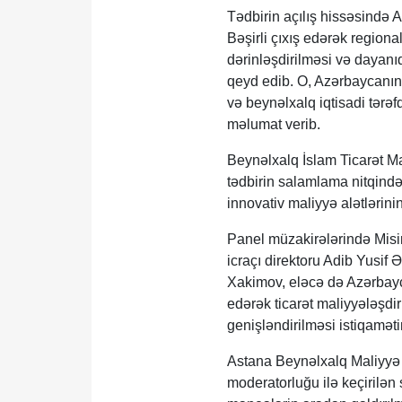
Tədbirin açılış hissəsində
Bəşirli çıxış edərək regional
dərinləşdirilməsi və dayanı
qeyd edib. O, Azərbaycanın 
və beynəlxalq iqtisadi tərəf
məlumat verib.
Beynəlxalq İslam Ticarət Ma
tədbirin salamlama nitqində
innovativ maliyyə alətlərini
Panel müzakirələrində Misir
icraçı direktoru Adib Yusif
Xakimov, eləcə də Azərbayc
edərək ticarət maliyyələşdir
genişləndirilməsi istiqamətin
Astana Beynəlxalq Maliyyə 
moderatorluğu ilə keçirilən