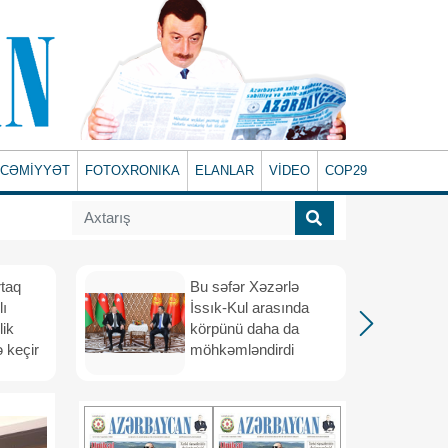
CƏMİYYƏT
FOTOXRONIKA
ELANLAR
VİDEO
COP29
rtaq
Bu səfər Xəzərlə
lı
İssık-Kul arasında
lik
körpünü daha da
 keçir
möhkəmləndirdi