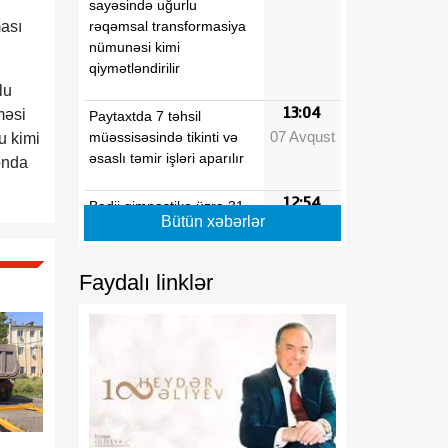
sayəsində uğurlu
rəqəmsal transformasiya
ması
nümunəsi kimi
qiymətləndirilir
lu
13:04
məsi
Paytaxtda 7 təhsil
07 Avqust
müəssisəsində tikinti və
u kimi
əsaslı təmir işləri aparılır
ionda
12:54
Bədii gimnastika üzrə 31-
Bütün xəbərlər
07 Avqust
ci ölkə çempionatı başa
çatıb
Faydalı linklər
12:53
Dövlət Neft Fondu
07 Avqust
Perunun ən böyük elektrik
enerjisi istehsalçısı olan
şirkətə investisiya yatırıb
12:53
Azərbaycan film layihəsi
07 Avqust
beynəlxalq nüfuzlu qrantın