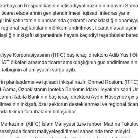
 Azərbaycan Respublikasının iqtisadiyyat nazirinin müavini Səm
 ticarət əlaqələrinin genişləndirilməsi, iqtisadi inteqrasiyanın
qlı inkişafın təmin olunmasında çoxtərəfli əməkdaşlığın əhəmiyyə
regional bağlantıların möhkəmləndirilməsi, ticarətin asanlaşdır
daşlığın inkişafı istiqamətində həyata keçirdiyi təşəbbüslər barə
liyyə Korporasiyasının (ITFC) baş icraçı direktoru Adib Yusif 
 İƏT ölkələri arasında ticarət əməkdaşlığının gücləndirilməsinin
n tətbiqinin əhəmiyyətini vurğulayıb.
in planlaşdırma və iqtisadi inkişaf naziri Əhməd Rostom, (ITFC
 Əl-Aama, Özbəkistanın İpoteka Bankının İdarə Heyətinin sədri 
anın Rabitə Bankının baş icraçı direktoru Aydın Hüseynov çıxış
ilməsinin inkişafı, özəl sektorun dəstəklənməsi və regional ticar
də fikir və təcrübələrini bölüşüblər.
Mərkəzinin (AIFC) İslam Maliyyəsi üzrə rəhbəri Madina Tukulo
 sessiyada ticarət maliyyələşdirilməsi sahəsində tənzimləyici