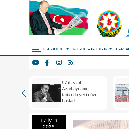
PREZIDENT
RƏSMI SƏNƏDLƏR
PARLA
iya və
57 il əvvəl
 vahid
Azərbaycanın
və
tarixində yeni dövr
i məkana
başladı
17 İyun
2026