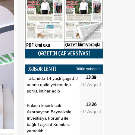
Qəzet kimi vərəqlə
PDF kimi oxu
QƏZETİN ÇAP VERSİYASI
XƏBƏR LENTİ
Bütün xəbərlər
13:39
Tailandda 14 yaşlı şagird 8
07 Avqust
adamı qətlə yetirəndən
sonra intihar edib
13:26
Bakıda keçiriləcək
07 Avqust
Azərbaycan Beynəlxalq
İnvestisiya Forumu ilə
bağlı Təşkilat Komitəsi
yaradılıb