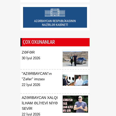
12:00
Lənkəranda kanalizasiya
07 Avqust
sisteminin yenilənməsi
işlərinə başlanılıb
11:45
Azərbaycan-Ukrayna
07 Avqust
münasibətləri: Strateji
ÇOX OXUNANLAR
tərəfdaşlığın yeni vizyonu
ZƏFƏR
30 İyul 2026
"AZƏRBAYCAN"ın
"Zəfər" imzası
22 İyul 2026
AZƏRBAYCAN XALQI
İLHAM ƏLİYEVİ NİYƏ
SEVİR
22 İyul 2026