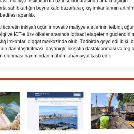
sı, maliyyə institutları ilə özəl sektor arasında əməkdaşlığın
orta sahibkarlığın beynəlxalq bazarlara çıxış imkanlarının artırıl
badiləsi aparılıb.
ticarətin inkişafı üçün innovativ maliyyə alətlərinin tətbiqi, uğur
viqi və İƏT-ə üzv ölkələr arasında iqtisadi əlaqələrin gücləndiril
ıq imkanları diqqət mərkəzində olub. Tədbirdə qeyd edilib ki, b
rinin dərinləşdirilməsi, dayanıqlı inkişafın dəstəklənməsi və reg
təmin olunması baxımından mühüm əhəmiyyət kəsb edir.