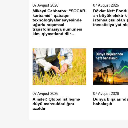
07 Avqust 2026
07 Avqust 2026
Mikayıl Cabbarov: “SOCAR
Dövlət Neft Fond
karbamid” qabaqcıl
ən böyük elektrik 
texnologiyalar sayəsində
istehsalçısı olan 
uğurlu rəqəmsal
investisiya yatır
transformasiya nümunəsi
kimi qiymətləndirilir...
07 Avqust 2026
07 Avqust 2026
Alimlər: Qlobal istiləşmə
Dünya birjalarınd
düyü məhsuldarlığını
bahalaşıb
azaldır