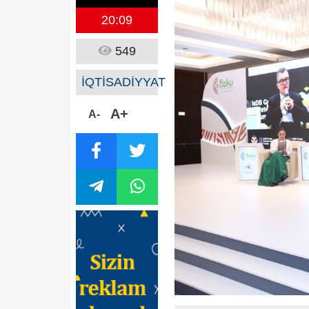
20:09
549
İQTİSADİYYAT
A+
A-