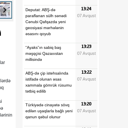
13:24
Deputat: ABŞ-də
07 Avqust
paraflanan sülh sənədi
Cənubi Qafqazda yeni
geosiyasi mərhələnin
i
əsasını qoyub
13:23
“Ayaks”ın sabiq baş
07 Avqust
məşqçisi Qazaxıstan
millisində
lar
13:22
ABŞ-də çip istehsalında
07 Avqust
istifadə olunan əsas
ələrdə
xammala gömrük rüsumu
ıq
tətbiq edilib
i
13:20
Türkiyədə cinayətə sövq
bə
07 Avqust
edilən uşaqlarla bağlı yeni
ərinin
qanun qəbul olunur