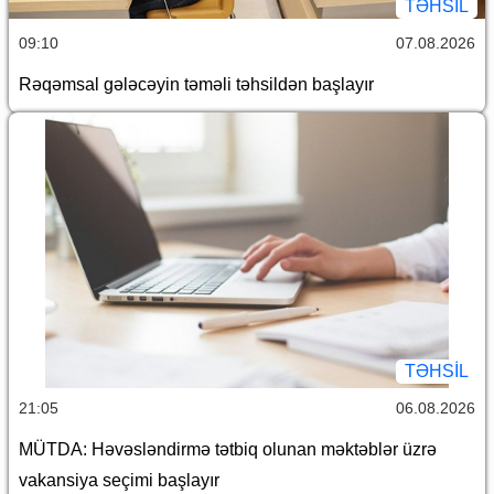
TƏHSIL
09:10
07.08.2026
Rəqəmsal gələcəyin təməli təhsildən başlayır
TƏHSIL
21:05
06.08.2026
MÜTDA: Həvəsləndirmə tətbiq olunan məktəblər üzrə
vakansiya seçimi başlayır