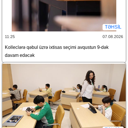
TƏHSIL
11:25
07.08.2026
Kolleclərə qəbul üzrə ixtisas seçimi avqustun 9-dək
davam edəcək