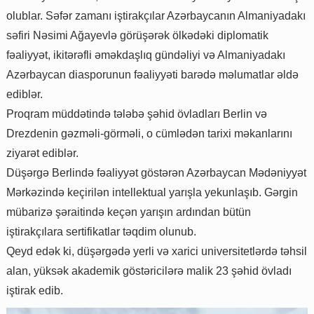
olublar. Səfər zamanı iştirakçılar Azərbaycanın Almaniyadakı
səfiri Nəsimi Ağayevlə görüşərək ölkədəki diplomatik
fəaliyyət, ikitərəfli əməkdaşlıq gündəliyi və Almaniyadakı
Azərbaycan diasporunun fəaliyyəti barədə məlumatlar əldə
ediblər.
Proqram müddətində tələbə şəhid övladları Berlin və
Drezdenin gəzməli-görməli, o cümlədən tarixi məkanlarını
ziyarət ediblər.
Düşərgə Berlində fəaliyyət göstərən Azərbaycan Mədəniyyət
Mərkəzində keçirilən intellektual yarışla yekunlaşıb. Gərgin
mübarizə şəraitində keçən yarışın ardından bütün
iştirakçılara sertifikatlar təqdim olunub.
Qeyd edək ki, düşərgədə yerli və xarici universitetlərdə təhsil
alan, yüksək akademik göstəricilərə malik 23 şəhid övladı
iştirak edib.