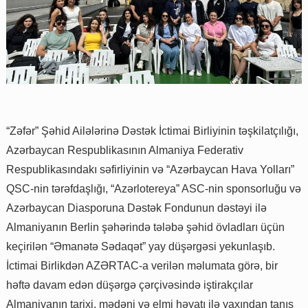
“Zəfər” Şəhid Ailələrinə Dəstək İctimai Birliyinin təşkilatçılığı,
Azərbaycan Respublikasının Almaniya Federativ
Respublikasındakı səfirliyinin və “Azərbaycan Hava Yolları”
QSC-nin tərəfdaşlığı, “Azərlotereya” ASC-nin sponsorluğu və
Azərbaycan Diasporuna Dəstək Fondunun dəstəyi ilə
Almaniyanın Berlin şəhərində tələbə şəhid övladları üçün
keçirilən “Əmanətə Sədaqət” yay düşərgəsi yekunlaşıb.
İctimai Birlikdən AZƏRTAC-a verilən məlumata görə, bir
həftə davam edən düşərgə çərçivəsində iştirakçılar
Almaniyanın tarixi, mədəni və elmi həyatı ilə yaxından tanış