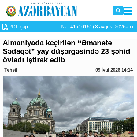
PDF çap
№ 141 (10161) 8 avqust 2026-cı il
Almaniyada keçirilən “Əmanətə
Sədaqət” yay düşərgəsində 23 şəhid
övladı iştirak edib
Təhsil
09 İyul 2026 14:14