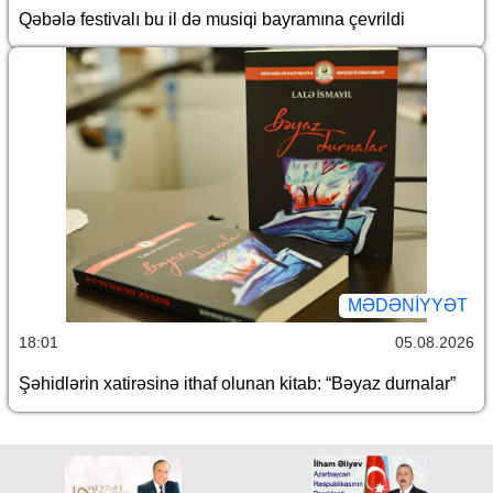
Qəbələ festivalı bu il də musiqi bayramına çevrildi
MƏDƏNIYYƏT
18:01
05.08.2026
Şəhidlərin xatirəsinə ithaf olunan kitab: “Bəyaz durnalar”