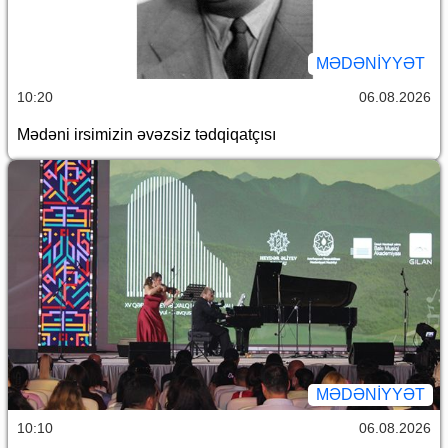
MƏDƏNIYYƏT
10:20
06.08.2026
Mədəni irsimizin əvəzsiz tədqiqatçısı
MƏDƏNIYYƏT
10:10
06.08.2026