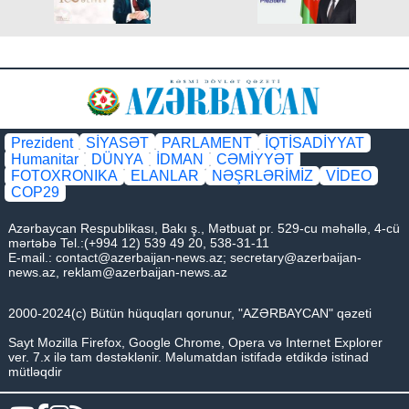
Prezident
SİYASƏT
PARLAMENT
İQTİSADİYYAT
Humanitar
DÜNYA
İDMAN
CƏMİYYƏT
FOTOXRONIKA
ELANLAR
NƏŞRLƏRİMİZ
VİDEO
COP29
Azərbaycan Respublikası, Bakı ş., Mətbuat pr. 529-cu məhəllə, 4-cü
mərtəbə Tel.:(+994 12) 539 49 20, 538-31-11
E-mail.:
contact@azerbaijan-news.az
;
secretary@azerbaijan-
news.az
,
reklam@azerbaijan-news.az
2000-2024(c) Bütün hüquqları qorunur, "AZƏRBAYCAN" qəzeti
Sayt Mozilla Firefox, Google Chrome, Opera və Internet Explorer
ver. 7.x ilə tam dəstəklənir. Məlumatdan istifadə etdikdə istinad
mütləqdir