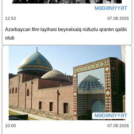
MƏDƏNIYYƏT
12:53
07.08.2026
Azərbaycan film layihəsi beynəlxalq nüfuzlu qrantın qalibi
olub
MƏDƏNIYYƏT
10:00
07.08.2026