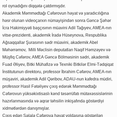
rol oynadığını diqqətə çatdırmışdır.
Akademik Məmmədtağı Cəfərovun həyat və yaradıcılığına
həsr olunan videoçarxın nümayişindən sonra Gəncə Şəhər
İcra Hakimiyyəti başçısının müavini Adil Tağıyev, AMEA-nın
vitse-prezidenti, akademik İradə Hüseynova, Respublika
Ağsaqqallar Şurasının sədr müavini, akademik Abel
Məhərrəmov, Milli Məclisin deputatları Naqif Həmzəyev və
Müşfiq Cəfərov, AMEA Gəncə Bölməsinin sədri, akademik
Fuad Əliyev, Bitki Mühafizə və Texniki Bitkilər Elmi-Tədqiqat
İnstitutunun direktoru, professor İbrahim Cəfərov, AMEA-nın
müşaviri, akademik Adil Qəribov, ADAU-nun kafedra müdiri,
professor Hasil Fətəliyev çıxış edərək Məmmədtağı
Cəfərovun yüksəkixtisaslı kənd təsərrüfatı mütəxəssislərinin
hazırlanmasında və aqrar təhsilin inkişafında göstərdiyi
xidmətlərdən danışmışlar.
Çıxış edən Şəlalə Cəfərova həyat yoldaşına göstərilən