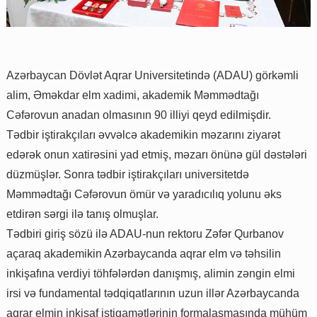
Azərbaycan Dövlət Aqrar Universitetində (ADAU) görkəmli
alim, Əməkdar elm xadimi, akademik Məmmədtağı
Cəfərovun anadan olmasının 90 illiyi qeyd edilmişdir.
Tədbir iştirakçıları əvvəlcə akademikin məzarını ziyarət
edərək onun xatirəsini yad etmiş, məzarı önünə gül dəstələri
düzmüşlər. Sonra tədbir iştirakçıları universitetdə
Məmmədtağı Cəfərovun ömür və yaradıcılıq yolunu əks
etdirən sərgi ilə tanış olmuşlar.
Tədbiri giriş sözü ilə ADAU-nun rektoru Zəfər Qurbanov
açaraq akademikin Azərbaycanda aqrar elm və təhsilin
inkişafına verdiyi töhfələrdən danışmış, alimin zəngin elmi
irsi və fundamental tədqiqatlarının uzun illər Azərbaycanda
aqrar elmin inkişaf istiqamətlərinin formalaşmasında mühüm