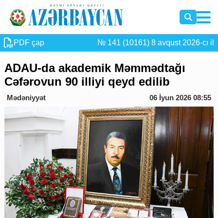
PDF çap
№ 141 (10161) 8 avqust 2026-cı il
ADAU-da akademik Məmmədtağı
Cəfərovun 90 illiyi qeyd edilib
Mədəniyyət
06 İyun 2026 08:55