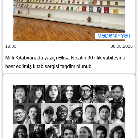
MƏDƏNIYYƏT
19:30
08.08.2026
Milli Kitabxanada yazıçı Əlisa Nicatın 90 illik yubileyinə
həsr edilmiş kitab sərgisi təqdim olunub