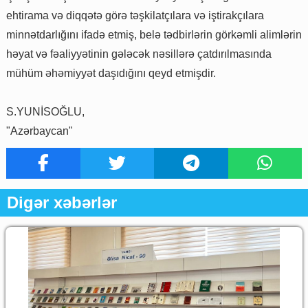
ehtirama və diqqətə görə təşkilatçılara və iştirakçılara
minnətdarlığını ifadə etmiş, belə tədbirlərin görkəmli alimlərin
həyat və fəaliyyətinin gələcək nəsillərə çatdırılmasında
mühüm əhəmiyyət daşıdığını qeyd etmişdir.
S.YUNİSOĞLU,
"Azərbaycan"
Digər xəbərlər