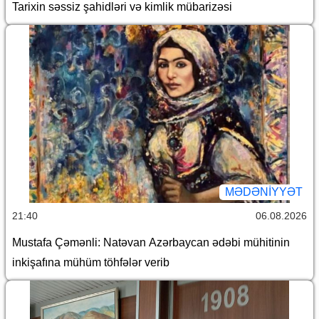
Tarixin səssiz şahidləri və kimlik mübarizəsi
MƏDƏNIYYƏT
21:40
06.08.2026
Mustafa Çəmənli: Natəvan Azərbaycan ədəbi mühitinin
inkişafına mühüm töhfələr verib