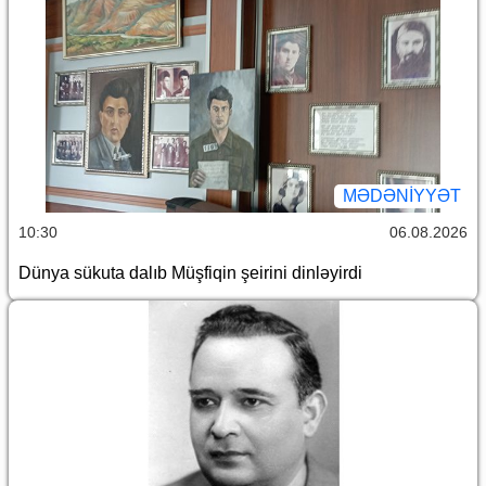
MƏDƏNIYYƏT
10:30
06.08.2026
Dünya sükuta dalıb Müşfiqin şeirini dinləyirdi