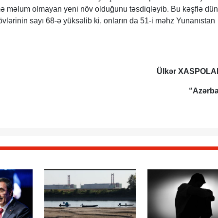
lmə məlum olmayan yeni növ olduğunu təsdiqləyib. Bu kəşflə dü
lərinin sayı 68-ə yüksəlib ki, onların da 51-i məhz Yunanıstan
Ülkər XASPOLA
“Azərb