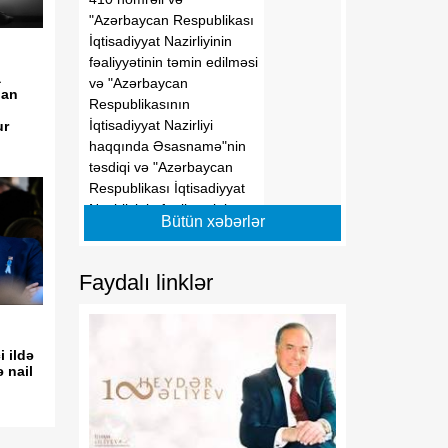
"Azərbaycan Respublikası
İqtisadiyyat Nazirliyinin
fəaliyyətinin təmin edilməsi
a
və "Azərbaycan
lan
Respublikasının
İqtisadiyyat Nazirliyi
ur
haqqında Əsasnamə"nin
təsdiqi və "Azərbaycan
Respublikası İqtisadiyyat
Nazirliyinin fəaliyyətinin
Bütün xəbərlər
təmin edilməsi və
"Azərbaycan Respublikası
İqtisadi İnkişaf Nazirliyinin
Faydalı linklər
fəaliyyətinin
təkmilləşdirilməsi ilə bağlı
tədbirlər haqqında"
 ildə
Azərbaycan Respublikası
 nail
Prezidentinin 2006-cı il 28
dekabr tarixli 504 nömrəli
Fərmanında dəyişikliklər
edilməsi barədə"