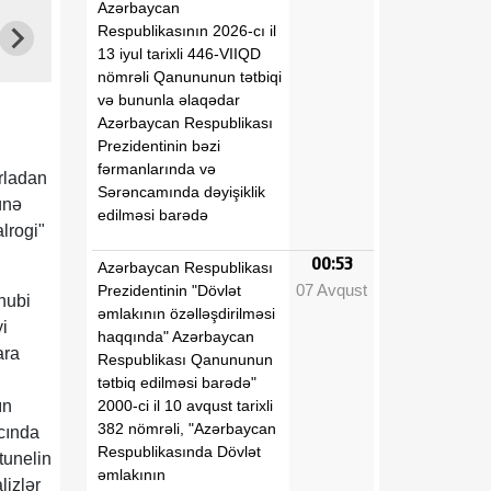
Azərbaycan
Respublikasının 2026-cı il
13 iyul tarixli 446-VIIQD
nömrəli Qanununun tətbiqi
və bununla əlaqədar
Azərbaycan Respublikası
Prezidentinin bəzi
fərmanlarında və
ırladan
Sərəncamında dəyişiklik
ünə
edilməsi barədə
lrogi"
00:53
Azərbaycan Respublikası
07 Avqust
Prezidentinin "Dövlət
nubi
əmlakının özəlləşdirilməsi
i
haqqında" Azərbaycan
ara
Respublikası Qanununun
n
tətbiq edilməsi barədə"
2000-ci il 10 avqust tarixli
ın
382 nömrəli, "Azərbaycan
cında
Respublikasında Dövlət
tunelin
əmlakının
lizlər