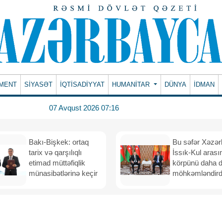
MENT
SİYASƏT
İQTİSADİYYAT
HUMANITAR
DÜNYA
İDMAN
07 Avqust 2026 07:16
Bakı-Bişkek: ortaq
Bu səfər Xəzər
tarix və qarşılıqlı
İssık-Kul arası
etimad müttəfiqlik
körpünü daha 
münasibətlərinə keçir
möhkəmləndird