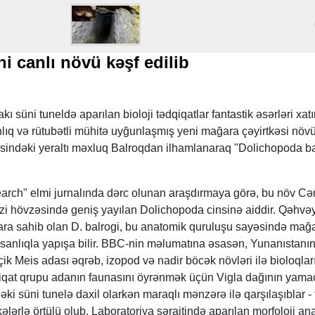
i canlı növü kəşf edilib
 süni tuneldə aparılan bioloji tədqiqatlar fantastik əsərləri xat
anlıq və rütubətli mühitə uyğunlaşmış yeni mağara çəyirtkəsi növ
əsindəki yeraltı məxluq Balroqdan ilhamlanaraq "Dolichopoda ba
earch" elmi jurnalında dərc olunan araşdırmaya görə, bu növ Cə
zi hövzəsində geniş yayılan Dolichopoda cinsinə aiddir. Qəhvəy
ara sahib olan D. balrogi, bu anatomik quruluşu sayəsində mağ
 asanlıqla yapışa bilir. BBC-nin məlumatına əsasən, Yunanıstanı
ik Meis adası əqrəb, izopod və nadir böcək növləri ilə bioloqlar
iqat qrupu adanın faunasını öyrənmək üçün Vigla dağının yama
əki süni tunelə daxil olarkən maraqlı mənzərə ilə qarşılaşıblar - 
kələrlə örtülü olub. Laboratoriya şəraitində aparılan morfoloji ana