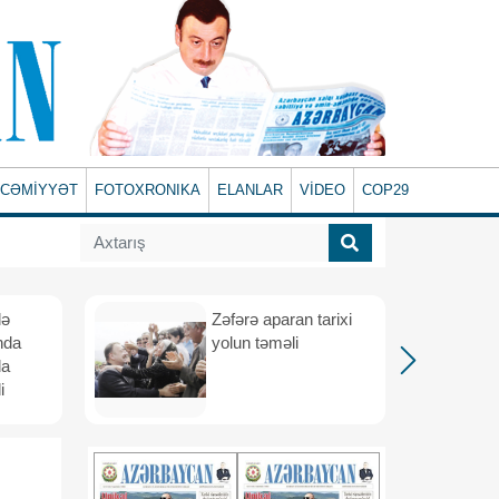
CƏMİYYƏT
FOTOXRONIKA
ELANLAR
VİDEO
COP29
lə
Zəfərə aparan tarixi
nda
yolun təməli
da
i