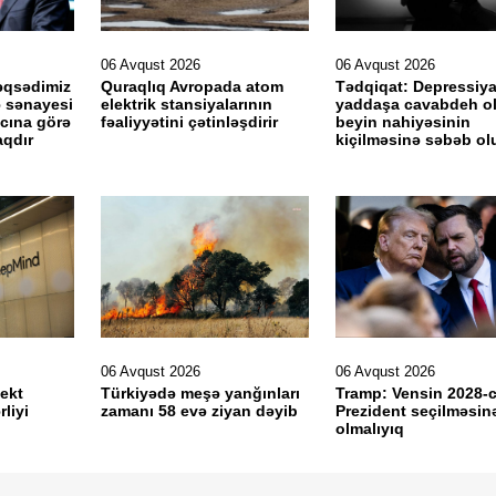
06 Avqust 2026
06 Avqust 2026
əqsədimiz
Quraqlıq Avropada atom
Tədqiqat: Depressiy
ə sənayesi
elektrik stansiyalarının
yaddaşa cavabdeh o
acına görə
fəaliyyətini çətinləşdirir
beyin nahiyəsinin
aqdır
kiçilməsinə səbəb ol
06 Avqust 2026
06 Avqust 2026
lekt
Türkiyədə meşə yanğınları
Tramp: Vensin 2028-ci
liyi
zamanı 58 evə ziyan dəyib
Prezident seçilməsinə
olmalıyıq