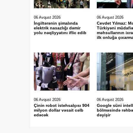
06 Avqust 2026
06 Avqust 2026
İngiltərənin şimalında
Cevdet Yılmaz: M
elektrik nasazlığı dəmir
Türkiyəni müdafi
yolu nəqliyyatını iflic edib
məhsullarının ixr
ilk onluğa çıxarm
06 Avqust 2026
06 Avqust 2026
Çinin robot istehsalçısı 904
Google süni intel
milyon dollar vəsait cəlb
bölməsində rəhbər
edəcək
dəyişir