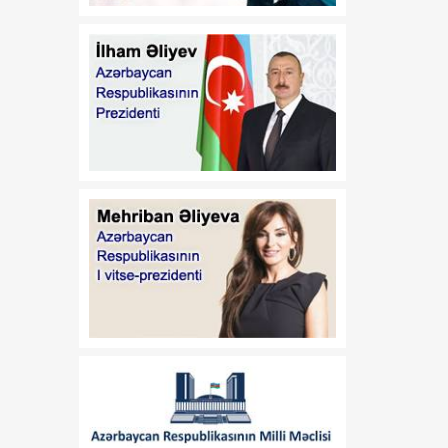
Azərbaycan Respublikası
Prezidentinin 2014-cü il 20
fevral tarixli 111 nömrəli
Fərmanında dəyişiklik
edilməsi haqqında"
Azərbaycan Respublikası
Prezidentinin 2019-cu il 30
dekabr tarixli 911 nömrəli
Fərmanında dəyişiklik
edilməsi barədə" 2020-ci il
12 may tarixli 1017
nömrəli fərmanlarında
dəyişiklik edilməsi
haqqında
00:52
B.Ə.Aslanbəylinin "Şöhrət"
07 Avqust
ordeni ilə təltif edilməsi
haqqında
00:52
F.N.İsmayılovun
07 Avqust
Azərbaycan