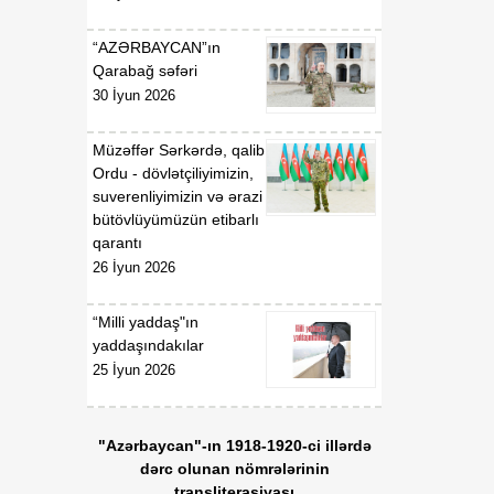
07 Avqust
Prezidentinin "Azərbaycan
Respublikasının Kosmik
“AZƏRBAYCAN”ın
Agentliyi (Azərkosmos)"
Qarabağ səfəri
publik hüquqi şəxsin
30 İyun 2026
yaradılması haqqında"
2021-ci il 27 aprel tarixli
1326 nömrəli,
Müzəffər Sərkərdə, qalib
"Azərbaycan Nəqliyyat və
Ordu - dövlətçiliyimizin,
Kommunikasiya Holdinqi
suverenliyimizin və ərazi
(AZCON)" publik hüquqi
bütövlüyümüzün etibarlı
şəxsin Nizamnaməsinin
qarantı
təsdiqi və bununla
26 İyun 2026
əlaqədar bəzi məsələlərin
tənzimlənməsi haqqında"
“Milli yaddaş"ın
2025-ci il 15 yanvar tarixli
yaddaşındakılar
286 nömrəli fərmanlarında
25 İyun 2026
və "Azərbaycan Hava
Yolları" Qapalı Səhmdar
Cəmiyyətinin yaradılması
"Azərbaycan"-ın 1918-1920-ci illərdə
haqqında" 2008-ci il 16
dərc olunan nömrələrinin
aprel tarixli 2761 nömrəli,
transliterasiyası