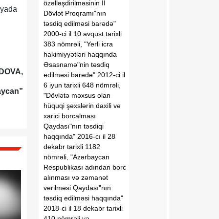
özəlləşdirilməsinin II
nyada
Dövlət Proqramı"nın
təsdiq edilməsi barədə"
2000-ci il 10 avqust tarixli
383 nömrəli, "Yerli icra
hakimiyyətləri haqqında
Əsasnamə"nin təsdiq
DOVA,
edilməsi barədə" 2012-ci il
6 iyun tarixli 648 nömrəli,
aycan”
"Dövlətə məxsus olan
hüquqi şəxslərin daxili və
xarici borcalması
Qaydası"nın təsdiqi
haqqında" 2016-cı il 28
dekabr tarixli 1182
nömrəli, "Azərbaycan
Respublikası adından borc
alınması və zəmanət
verilməsi Qaydası"nın
təsdiq edilməsi haqqında"
2018-ci il 18 dekabr tarixli
410 nömrəli və