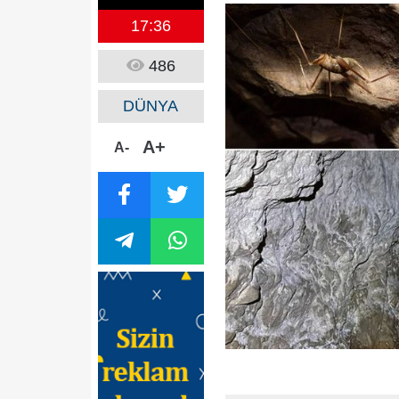
17:36
486
DÜNYA
A+
A-