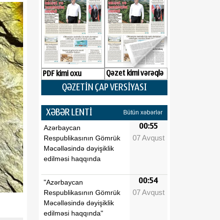
Qəzet kimi vərəqlə
PDF kimi oxu
QƏZETİN ÇAP VERSİYASI
XƏBƏR LENTİ
Bütün xəbərlər
00:55
Azərbaycan
07 Avqust
Respublikasının Gömrük
Məcəlləsində dəyişiklik
edilməsi haqqında
00:54
"Azərbaycan
07 Avqust
Respublikasının Gömrük
Məcəlləsində dəyişiklik
edilməsi haqqında"