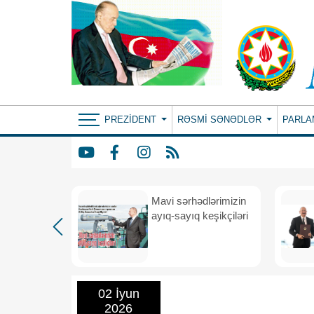
PREZIDENT
RƏSMI SƏNƏDLƏR
PARLA
Mavi sərhədlərimizin
nın
ayıq-sayıq keşikçiləri
eni dövr
02 İyun
2026