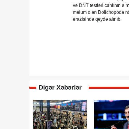
və DNT testləri canlının e
məlum olan Dolichopoda növ
ərazisində qeydə alınıb.
Digər Xəbərlər