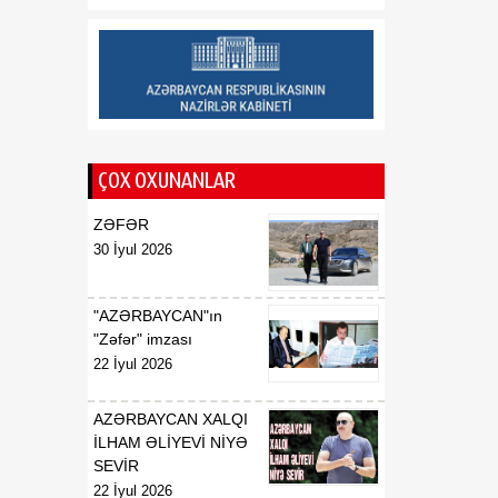
Respublikasının UNESCO
yanında daimi
nümayəndəsi təyin
edilməsi haqqında
00:51
E.T.Abdullayevin
07 Avqust
Azərbaycan
ÇOX OXUNANLAR
Respublikasının UNESCO
yanında daimi
ZƏFƏR
nümayəndəsi vəzifəsindən
30 İyul 2026
geri çağırılması haqqında
00:50
F.N.İsmayılovun
"AZƏRBAYCAN"ın
07 Avqust
Azərbaycan
"Zəfər" imzası
Respublikasının Avropa
22 İyul 2026
Şurası yanında daimi
nümayəndəsi vəzifəsindən
AZƏRBAYCAN XALQI
geri çağırılması haqqında
İLHAM ƏLİYEVİ NİYƏ
SEVİR
00:48
Azərbaycan Respublikası
22 İyul 2026