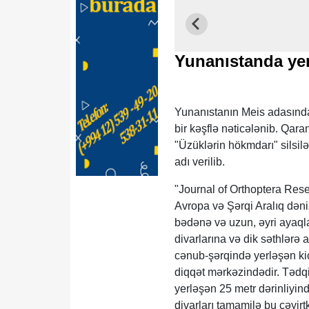
Yunanıstanda yen
Yunanıstanın Meis adasındakı
bir kəşflə nəticələnib. Qar
"Üzüklərin hökmdarı" silsil
adı verilib.
"Journal of Orthoptera Res
Avropa və Şərqi Aralıq dəni
bədənə və uzun, əyri ayaql
divarlarına və dik səthlərə
cənub-şərqində yerləşən kiç
diqqət mərkəzindədir. Tədq
yerləşən 25 metr dərinliyind
divarları tamamilə bu çəyirt