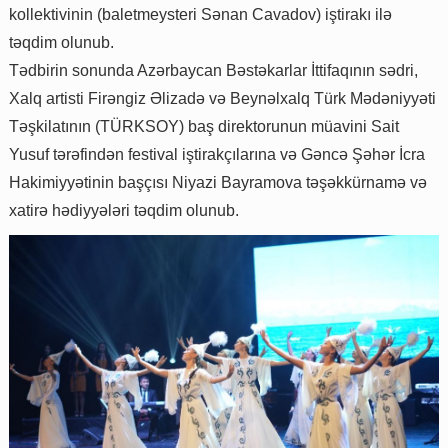
kollektivinin (baletmeysteri Sənan Cavadov) iştirakı ilə
təqdim olunub.
Tədbirin sonunda Azərbaycan Bəstəkarlar İttifaqının sədri,
Xalq artisti Firəngiz Əlizadə və Beynəlxalq Türk Mədəniyyəti
Təşkilatının (TÜRKSOY) baş direktorunun müavini Sait
Yusuf tərəfindən festival iştirakçılarına və Gəncə Şəhər İcra
Hakimiyyətinin başçısı Niyazi Bayramova təşəkkürnamə və
xatirə hədiyyələri təqdim olunub.