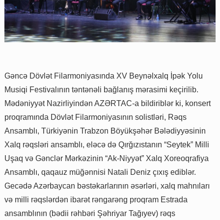
Gəncə Dövlət Filarmoniyasında XV Beynəlxalq İpək Yolu
Musiqi Festivalının təntənəli bağlanış mərasimi keçirilib.
Mədəniyyət Nazirliyindən AZƏRTAC-a bildiriblər ki, konsert
proqramında Dövlət Filarmoniyasının solistləri, Rəqs
Ansamblı, Türkiyənin Trabzon Böyükşəhər Bələdiyyəsinin
Xalq rəqsləri ansamblı, eləcə də Qırğızıstanın “Seytek” Milli
Uşaq və Gənclər Mərkəzinin “Ak-Niyyət” Xalq Xoreoqrafiya
Ansamblı, qaqauz müğənnisi Natali Deniz çıxış ediblər.
Gecədə Azərbaycan bəstəkarlarının əsərləri, xalq mahnıları
və milli rəqslərdən ibarət rəngarəng proqram Estrada
ansamblının (bədii rəhbəri Şəhriyar Tağıyev) rəqs