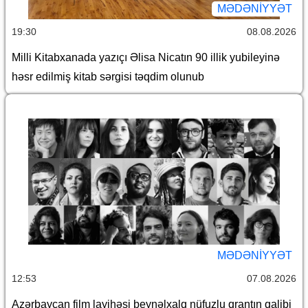
MƏDƏNIYYƏT
19:30
08.08.2026
Milli Kitabxanada yazıçı Əlisa Nicatın 90 illik yubileyinə
həsr edilmiş kitab sərgisi təqdim olunub
MƏDƏNIYYƏT
12:53
07.08.2026
Azərbaycan film layihəsi beynəlxalq nüfuzlu qrantın qalibi