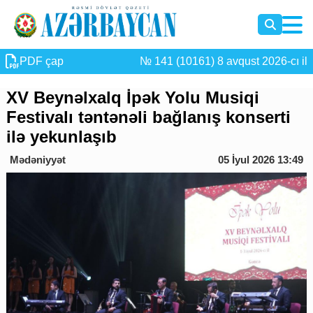
PDF çap
№ 141 (10161) 8 avqust 2026-cı il
XV Beynəlxalq İpək Yolu Musiqi
Festivalı təntənəli bağlanış konserti
ilə yekunlaşıb
Mədəniyyət
05 İyul 2026 13:49