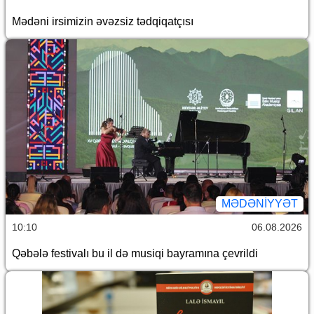
Mədəni irsimizin əvəzsiz tədqiqatçısı
MƏDƏNIYYƏT
10:10
06.08.2026
Qəbələ festivalı bu il də musiqi bayramına çevrildi