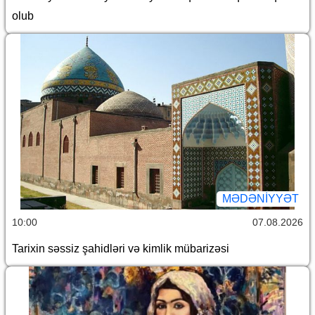
olub
MƏDƏNIYYƏT
10:00
07.08.2026
Tarixin səssiz şahidləri və kimlik mübarizəsi