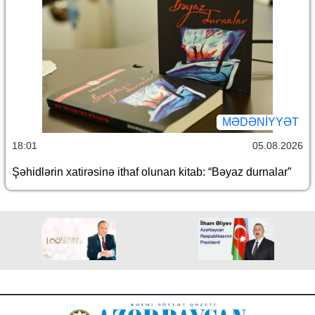
MƏDƏNIYYƏT
18:01
05.08.2026
Şəhidlərin xatirəsinə ithaf olunan kitab: “Bəyaz durnalar”