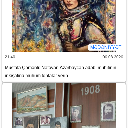
MƏDƏNIYYƏT
21:40
06.08.2026
Mustafa Çəmənli: Natəvan Azərbaycan ədəbi mühitinin
inkişafına mühüm töhfələr verib