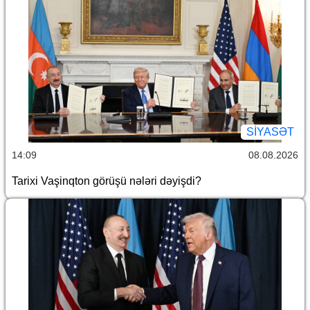
SİYASƏT
14:09
08.08.2026
Tarixi Vaşinqton görüşü nələri dəyişdi?