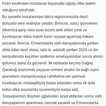
Putin tərəfindən imzalanan bəyanatla işğalçı ölkə təslim
olduğunu etiraf etdi.
Bu sənədin imzalanması təkcə regionumuzda deyil,
dünyada yeni reallıqlar yaratdı. Birincisi, xarici qüvvələrin
ölkəmizə qarşı olan əsas təzyiq aləti əldən çıxdı və
Azərbaycan daha inamlı xarici siyasət aparmaq imkanı
qazandı. İkincisi, Ermənistanla sülh danışıqlarında şərtləri
diktə edən tərəf olduq, təbii ki, ədalətli şərtləri 2023-cü ilin
sentyabrında keçirilən antiterror əməliyyatından sonra əlimiz-
qolumuz daha da gücləndi. İlk növbədə keçmiş Dağlıq
Qarabağ ərazisində yaşayan erməni əhalisi ilə bağlı xarici
qüvvələrin manipuliyasiya cəhdlərinə yer qalmadı.
Azərbaycan müstəqilliyini bərpa edəndən sonra ilk dəfə
bütün ölkə ərazisində suverenliyini bərpa etdi.
Torpaqlarımızı düşmən işğalından azad etdikdən sonra sülh
danışıqlarının aparılması zərurəti yarandı və Ermənistanla