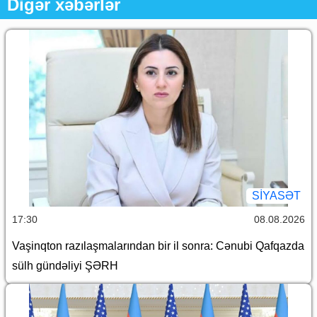
Digər xəbərlər
SİYASƏT
17:30
08.08.2026
Vaşinqton razılaşmalarından bir il sonra: Cənubi Qafqazda
sülh gündəliyi ŞƏRH