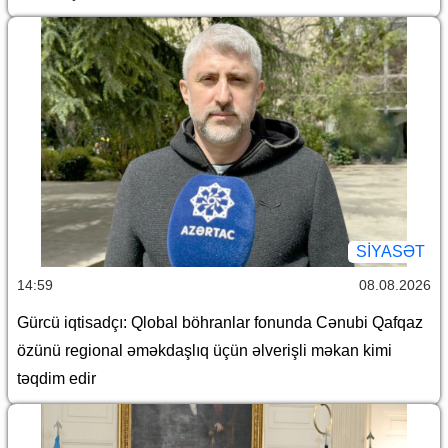
SİYASƏT
14:59
08.08.2026
Gürcü iqtisadçı: Qlobal böhranlar fonunda Cənubi Qafqaz
özünü regional əməkdaşlıq üçün əlverişli məkan kimi
təqdim edir