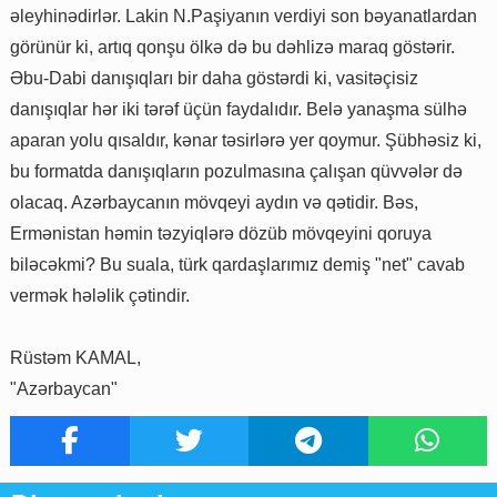
əleyhinədirlər. Lakin N.Paşiyanın verdiyi son bəyanatlardan
görünür ki, artıq qonşu ölkə də bu dəhlizə maraq göstərir.
Əbu-Dabi danışıqları bir daha göstərdi ki, vasitəçisiz
danışıqlar hər iki tərəf üçün faydalıdır. Belə yanaşma sülhə
aparan yolu qısaldır, kənar təsirlərə yer qoymur. Şübhəsiz ki,
bu formatda danışıqların pozulmasına çalışan qüvvələr də
olacaq. Azərbaycanın mövqeyi aydın və qətidir. Bəs,
Ermənistan həmin təzyiqlərə dözüb mövqeyini qoruya
biləcəkmi? Bu suala, türk qardaşlarımız demiş "net" cavab
vermək hələlik çətindir.
Rüstəm KAMAL,
"Azərbaycan"