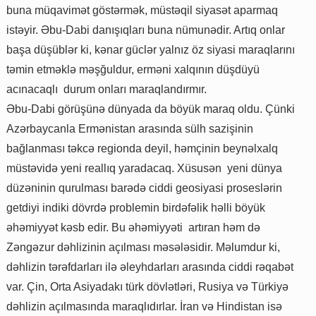
buna müqavimət göstərmək, müstəqil siyasət aparmaq
istəyir. Əbu-Dabi danışıqları buna nümunədir. Artıq onlar
başa düşüblər ki, kənar güclər yalnız öz siyasi maraqlarını
təmin etməklə məşğuldur, erməni xalqının düşdüyü
acınacaqlı durum onları maraqlandırmır.
Əbu-Dabi görüşünə dünyada da böyük maraq oldu. Çünki
Azərbaycanla Ermənistan arasında sülh sazişinin
bağlanması təkcə regionda deyil, həmçinin beynəlxalq
müstəvidə yeni reallıq yaradacaq. Xüsusən yeni dünya
düzəninin qurulması barədə ciddi geosiyasi proseslərin
getdiyi indiki dövrdə problemin birdəfəlik həlli böyük
əhəmiyyət kəsb edir. Bu əhəmiyyəti artıran həm də
Zəngəzur dəhlizinin açılması məsələsidir. Məlumdur ki,
dəhlizin tərəfdarları ilə əleyhdarları arasında ciddi rəqabət
var. Çin, Orta Asiyadakı türk dövlətləri, Rusiya və Türkiyə
dəhlizin açılmasında maraqlıdırlar. İran və Hindistan isə