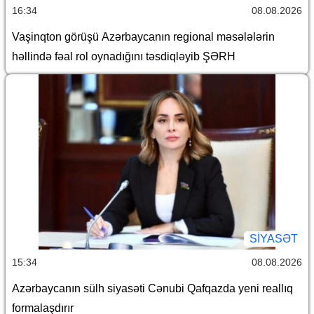
16:34
08.08.2026
Vaşinqton görüşü Azərbaycanın regional məsələlərin
həllində fəal rol oynadığını təsdiqləyib ŞƏRH
SİYASƏT
15:34
08.08.2026
Azərbaycanın sülh siyasəti Cənubi Qafqazda yeni reallıq
formalaşdırır