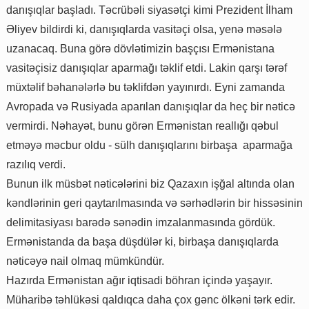
danışıqlar başladı. Təcrübəli siyasətçi kimi Prezident İlham
Əliyev bildirdi ki, danışıqlarda vasitəçi olsa, yenə məsələ
uzanacaq. Buna görə dövlətimizin başçısı Ermənistana
vasitəçisiz danışıqlar aparmağı təklif etdi. Lakin qarşı tərəf
müxtəlif bəhanələrlə bu təklifdən yayınırdı. Eyni zamanda
Avropada və Rusiyada aparılan danışıqlar da heç bir nəticə
vermirdi. Nəhayət, bunu görən Ermənistan reallığı qəbul
etməyə məcbur oldu - sülh danışıqlarını birbaşa aparmağa
razılıq verdi.
Bunun ilk müsbət nəticələrini biz Qazaxın işğal altında olan
kəndlərinin geri qaytarılmasında və sərhədlərin bir hissəsinin
delimitasiyası barədə sənədin imzalanmasında gördük.
Ermənistanda da başa düşdülər ki, birbaşa danışıqlarda
nəticəyə nail olmaq mümkündür.
Hazırda Ermənistan ağır iqtisadi böhran içində yaşayır.
Müharibə təhlükəsi qaldıqca daha çox gənc ölkəni tərk edir.