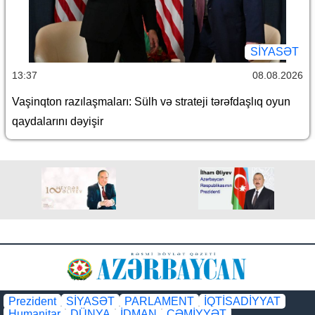
SİYASƏT
13:37
08.08.2026
Vaşinqton razılaşmaları: Sülh və strateji tərəfdaşlıq oyun
qaydalarını dəyişir
Prezident
SİYASƏT
PARLAMENT
İQTİSADİYYAT
Humanitar
DÜNYA
İDMAN
CƏMİYYƏT