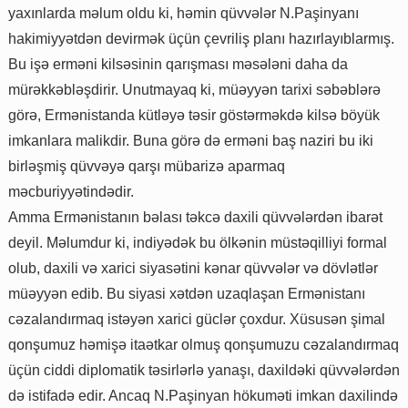
yaxınlarda məlum oldu ki, həmin qüvvələr N.Paşinyanı
hakimiyyətdən devirmək üçün çevriliş planı hazırlayıblarmış.
Bu işə erməni kilsəsinin qarışması məsələni daha da
mürəkkəbləşdirir. Unutmayaq ki, müəyyən tarixi səbəblərə
görə, Ermənistanda kütləyə təsir göstərməkdə kilsə böyük
imkanlara malikdir. Buna görə də erməni baş naziri bu iki
birləşmiş qüvvəyə qarşı mübarizə aparmaq
məcburiyyətindədir.
Amma Ermənistanın bəlası təkcə daxili qüvvələrdən ibarət
deyil. Məlumdur ki, indiyədək bu ölkənin müstəqilliyi formal
olub, daxili və xarici siyasətini kənar qüvvələr və dövlətlər
müəyyən edib. Bu siyasi xətdən uzaqlaşan Ermənistanı
cəzalandırmaq istəyən xarici güclər çoxdur. Xüsusən şimal
qonşumuz həmişə itaətkar olmuş qonşumuzu cəzalandırmaq
üçün ciddi diplomatik təsirlərlə yanaşı, daxildəki qüvvələrdən
də istifadə edir. Ancaq N.Paşinyan hökuməti imkan daxilində