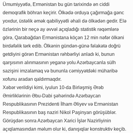
Ümumiyyətlə, Ermənistan bu gün tarixində ən ciddi
demoqrafik böhran keçirir. Ölkədə orduya çağırmağa gənc
yoxdur, üstəlik əmək qabiliyyətli əhali də ölkədən gedir. Elə
özlərinin bir neçə ay əvvəl açıqladığı statistik rəqəmlərə
görə, Qarabağdan Ermənistana köçən 12 min nəfər ölkəni
birdəfəlik tərk edib. Ölkənin gündən-günə fəlakətə doğrü
getdiyini görən Ermənistan rəhbərliyi anladı ki, bunun
qarşısının alınmasının yeganə yolu Azərbaycanla sülh
sazişini imzalamaq və bununla cəmiyyətdəki müharibə
xofunu aradan qaldırmaqdır.
Xəbər verildiyi kimi, iyulun 10-da Birləşmiş Ərəb
Əmirliklərinin Əbu-Dabi şəhərində Azərbaycan
Respublikasının Prezidenti İlham Əliyev və Ermənistan
Respublikasının baş naziri Nikol Paşinyan görüşüblər.
Görüşdən sonra Azərbaycan Xarici İşlər Nazirliyinin
açıqlamasından məlum olur ki, danışıqlar konstruktiv keçib.