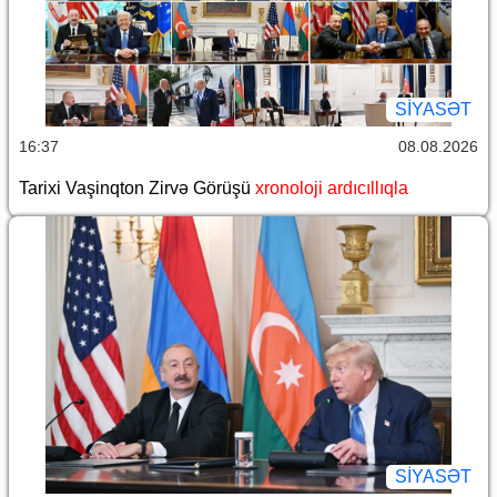
SİYASƏT
16:37
08.08.2026
Tarixi Vaşinqton Zirvə Görüşü
xronoloji ardıcıllıqla
SİYASƏT