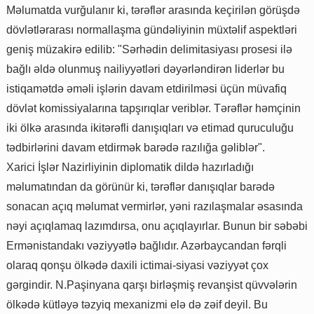
Məlumatda vurğulanır ki, tərəflər arasında keçirilən görüşdə
dövlətlərarası normallaşma gündəliyinin müxtəlif aspektləri
geniş müzakirə edilib: "Sərhədin delimitasiyası prosesi ilə
bağlı əldə olunmuş nailiyyətləri dəyərləndirən liderlər bu
istiqamətdə əməli işlərin davam etdirilməsi üçün müvafiq
dövlət komissiyalarına tapşırıqlar veriblər. Tərəflər həmçinin
iki ölkə arasında ikitərəfli danışıqları və etimad quruculuğu
tədbirlərini davam etdirmək barədə razılığa gəliblər".
Xarici İşlər Nazirliyinin diplomatik dildə hazırladığı
məlumatından da görünür ki, tərəflər danışıqlar barədə
sonacan açıq məlumat vermirlər, yəni razılaşmalar əsasında
nəyi açıqlamaq lazımdırsa, onu açıqlayırlar. Bunun bir səbəbi
Ermənistandakı vəziyyətlə bağlıdır. Azərbaycandan fərqli
olaraq qonşu ölkədə daxili ictimai-siyasi vəziyyət çox
gərgindir. N.Paşinyana qarşı birləşmiş revanşist qüvvələrin
ölkədə kütləyə təzyiq mexanizmi elə də zəif deyil. Bu