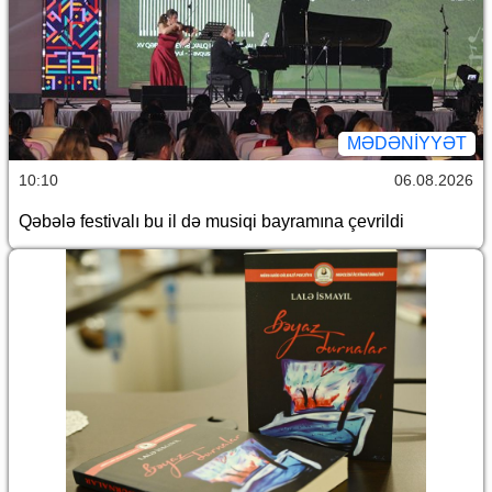
MƏDƏNIYYƏT
10:10
06.08.2026
Qəbələ festivalı bu il də musiqi bayramına çevrildi