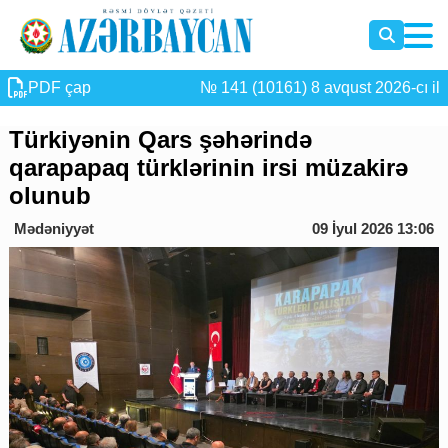
PDF çap
№ 141 (10161) 8 avqust 2026-cı il
Türkiyənin Qars şəhərində
qarapapaq türklərinin irsi müzakirə
olunub
Mədəniyyət
09 İyul 2026 13:06