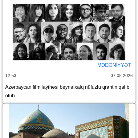
MƏDƏNIYYƏT
12:53
07.08.2026
Azərbaycan film layihəsi beynəlxalq nüfuzlu qrantın qalibi
olub