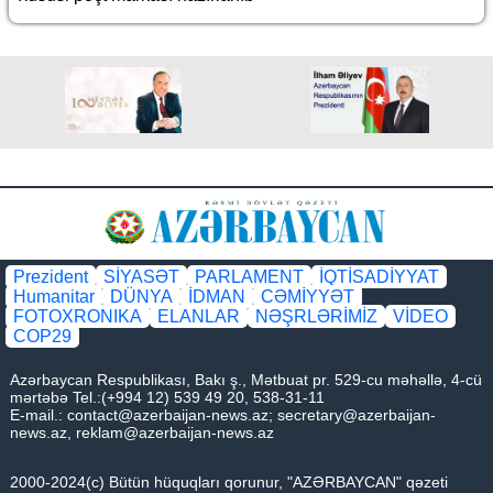
Prezident
SİYASƏT
PARLAMENT
İQTİSADİYYAT
Humanitar
DÜNYA
İDMAN
CƏMİYYƏT
FOTOXRONIKA
ELANLAR
NƏŞRLƏRİMİZ
VİDEO
COP29
Azərbaycan Respublikası, Bakı ş., Mətbuat pr. 529-cu məhəllə, 4-cü
mərtəbə Tel.:(+994 12) 539 49 20, 538-31-11
E-mail.:
contact@azerbaijan-news.az
;
secretary@azerbaijan-
news.az
,
reklam@azerbaijan-news.az
2000-2024(c) Bütün hüquqları qorunur, "AZƏRBAYCAN" qəzeti