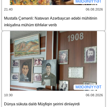
MƏDƏNIYYƏT
21:40
06.08.2026
Mustafa Çəmənli: Natəvan Azərbaycan ədəbi mühitinin
inkişafına mühüm töhfələr verib
MƏDƏNIYYƏT
10:30
06.08.2026
Dünya sükuta dalıb Müşfiqin şeirini dinləyirdi