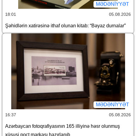
MƏDƏNIYYƏT
18:01
05.08.2026
Şəhidlərin xatirəsinə ithaf olunan kitab: “Bəyaz durnalar”
MƏDƏNIYYƏT
16:37
05.08.2026
Azərbaycan fotoqrafiyasının 165 illiyinə həsr olunmuş
xüsusi poçt markası hazırlanıb