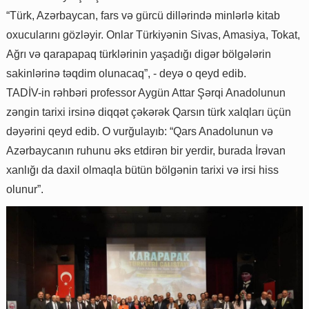
“Türk, Azərbaycan, fars və gürcü dillərində minlərlə kitab
oxucularını gözləyir. Onlar Türkiyənin Sivas, Amasiya, Tokat,
Ağrı və qarapapaq türklərinin yaşadığı digər bölgələrin
sakinlərinə təqdim olunacaq”, - deyə o qeyd edib.
TADİV-in rəhbəri professor Aygün Attar Şərqi Anadolunun
zəngin tarixi irsinə diqqət çəkərək Qarsın türk xalqları üçün
dəyərini qeyd edib. O vurğulayıb: “Qars Anadolunun və
Azərbaycanın ruhunu əks etdirən bir yerdir, burada İrəvan
xanlığı da daxil olmaqla bütün bölgənin tarixi və irsi hiss
olunur”.