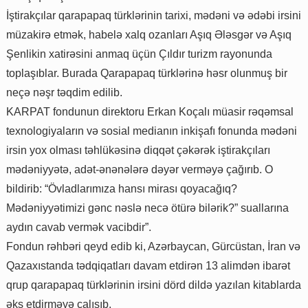
İştirakçılar qarapapaq türklərinin tarixi, mədəni və ədəbi irsini
müzakirə etmək, habelə xalq ozanları Aşıq Ələsgər və Aşıq
Şenlikin xatirəsini anmaq üçün Çıldır turizm rayonunda
toplaşıblar. Burada Qarapapaq türklərinə həsr olunmuş bir
neçə nəşr təqdim edilib.
KARPAT fondunun direktoru Erkan Koçalı müasir rəqəmsal
texnologiyaların və sosial medianın inkişafı fonunda mədəni
irsin yox olması təhlükəsinə diqqət çəkərək iştirakçıları
mədəniyyətə, adət-ənənələrə dəyər verməyə çağırıb. O
bildirib: “Övladlarımıza hansı mirası qoyacağıq?
Mədəniyyətimizi gənc nəslə necə ötürə bilərik?” suallarına
aydın cavab vermək vacibdir”.
Fondun rəhbəri qeyd edib ki, Azərbaycan, Gürcüstan, İran və
Qazaxıstanda tədqiqatları davam etdirən 13 alimdən ibarət
qrup qarapapaq türklərinin irsini dörd dildə yazılan kitablarda
əks etdirməyə çalışıb.