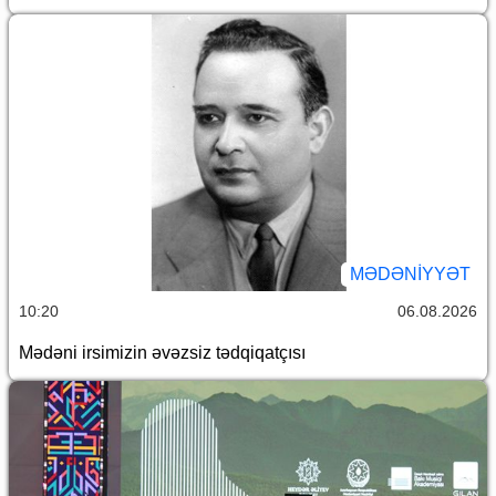
MƏDƏNIYYƏT
10:20
06.08.2026
Mədəni irsimizin əvəzsiz tədqiqatçısı