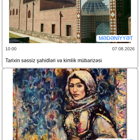
MƏDƏNIYYƏT
10:00
07.08.2026
Tarixin səssiz şahidləri və kimlik mübarizəsi