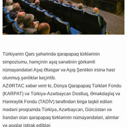
Türkiyənin Qars şəhərində qarapapaq türklərinin
simpoziumu, həmçinin aşıq sənətinin görkəmli
nümayəndələri Aşıq Ələsgər və Aşıq Şenlikin irsinə həsr
olunmuş şənliklər keçirilib.
AZƏRTAC xəbər verir ki, Dünya Qarapapaq Türkləri Fondu
(KARPAT) və Türkiyə-Azərbaycan Dostluq, Əməkdaşlıq və
Həmrəylik Fondu (TADİV) tərəfindən birgə təşkil edilən
mədəni proqramda Türkiyə, Azərbaycan, Gürcüstan və
İrandan olan qarapapaq türklərinin nümayəndələri, alimlər
və aşıqlar iştirak ediblər.