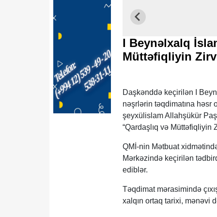
I Beynəlxalq İsl
Müttəfiqliyin Zi
Daşkənddə keçirilən I Beynə
nəşrlərin təqdimatına həsr
şeyxülislam Allahşükür Paş
“Qardaşlıq və Müttəfiqliyin 
QMİ-nin Mətbuat xidmətindən
Mərkəzində keçirilən tədbird
ediblər.
Təqdimat mərasimində çıxış 
xalqın ortaq tarixi, mənəvi d