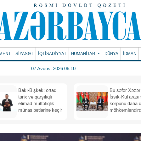
MENT
SİYASƏT
İQTİSADİYYAT
HUMANITAR
DÜNYA
İDMAN
07 Avqust 2026 06:10
Bakı-Bişkek: ortaq
Bu səfər Xəzər
tarix və qarşılıqlı
İssık-Kul arası
etimad müttəfiqlik
körpünü daha 
münasibətlərinə keçir
möhkəmləndird