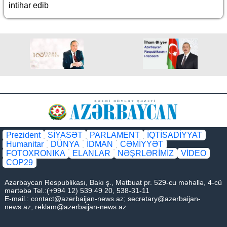
intihar edib
Prezident
SİYASƏT
PARLAMENT
İQTİSADİYYAT
Humanitar
DÜNYA
İDMAN
CƏMİYYƏT
FOTOXRONIKA
ELANLAR
NƏŞRLƏRİMİZ
VİDEO
COP29
Azərbaycan Respublikası, Bakı ş., Mətbuat pr. 529-cu məhəllə, 4-cü
mərtəbə Tel.:(+994 12) 539 49 20, 538-31-11
E-mail.:
contact@azerbaijan-news.az
;
secretary@azerbaijan-
news.az
,
reklam@azerbaijan-news.az