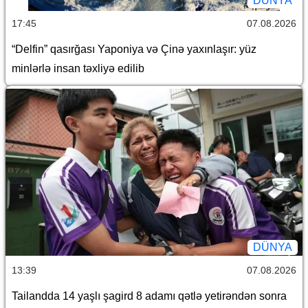
DÜNYA
17:45
07.08.2026
“Delfin” qasırğası Yaponiya və Çinə yaxınlaşır: yüz
minlərlə insan təxliyə edilib
DÜNYA
13:39
07.08.2026
Tailandda 14 yaşlı şagird 8 adamı qətlə yetirəndən sonra