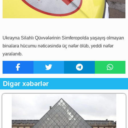
Ukrayna Silahlı Qüvvələrinin Simferopolda yaşayış olmayan
binalara hücumu nəticəsində üç nəfər ölüb, yeddi nəfər
yaralanıb.
Digər xəbərlər