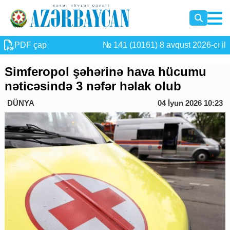
PDF çap
№ 141 (10161) 8 avqust 2026-cı il
Simferopol şəhərinə hava hücumu
nəticəsində 3 nəfər həlak olub
DÜNYA
04 İyun 2026 10:23