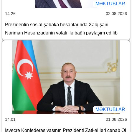
MƏKTUBLAR
14:26
02.08.2026
Prezidentin sosial şəbəkə hesablarında Xalq şairi
Nəriman Həsənzadənin vəfatı ilə bağlı paylaşım edilib
MƏKTUBLAR
14:01
01.08.2026
İsveçrə Konfederasiyasının Prezidenti Zati-aliləri cənab Qi