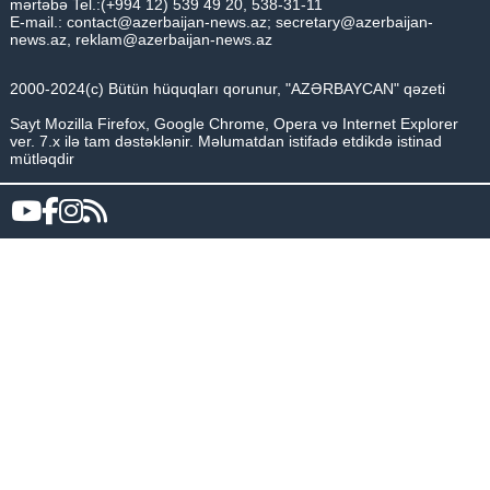
mərtəbə Tel.:(+994 12) 539 49 20, 538-31-11
E-mail.:
contact@azerbaijan-news.az
;
secretary@azerbaijan-
news.az
,
reklam@azerbaijan-news.az
2000-2024(c) Bütün hüquqları qorunur, "AZƏRBAYCAN" qəzeti
Sayt Mozilla Firefox, Google Chrome, Opera və Internet Explorer
ver. 7.x ilə tam dəstəklənir. Məlumatdan istifadə etdikdə istinad
mütləqdir