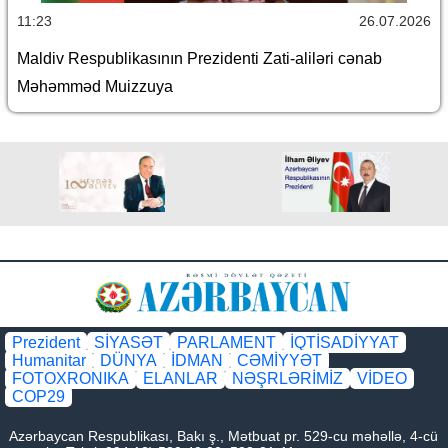
11:23
26.07.2026
Maldiv Respublikasının Prezidenti Zati-aliləri cənab
Məhəmməd Muizzuya
Prezident
SİYASƏT
PARLAMENT
İQTİSADİYYAT
Humanitar
DÜNYA
İDMAN
CƏMİYYƏT
FOTOXRONIKA
ELANLAR
NƏŞRLƏRİMİZ
VİDEO
COP29
Azərbaycan Respublikası, Bakı ş., Mətbuat pr. 529-cu məhəllə, 4-cü