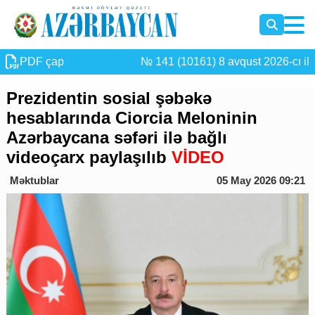
PDF çap
№ 141 (10161) 8 avqust 2026-cı il
Prezidentin sosial şəbəkə
hesablarında Ciorcia Meloninin
Azərbaycana səfəri ilə bağlı
videoçarx paylaşılıb
VİDEO
Məktublar
05 May 2026 09:21