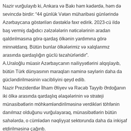
Nazir vurğulayıb ki, Ankara və Bakı həm kədərdə, həm də
sevincdə birdir: “44 günlük Vətən müharibəsi günlərində
Azərbaycana göstərilən dəstəklə fəxr edirik. 2023-cü ildə
baş vermiş dağıdıcı zəlzələlərin nəticələrinin aradan
qaldırılmasına görə qardaş ölkənin yardımına görə
minnətdarıq. Bütün bunlar ölkələrimiz və xalqlarımız
arasında qardaşlığın güclü təzahürləridir”.
A.Uraloğlu müasir Azərbaycanın nailiyyətlərini alqışlayıb,
bütün Türk dünyasının maraqları naminə səylərin daha da
gücləndirilməsinin vacibliyini qeyd edib.
Nazir Prezidentlər İlham Əliyev və Rəcəb Tayyib Ərdoğanın
iki ölkə arasında qardaşlıq əlaqələrinin və strateji
münasibətlərin möhkəmləndirilməsinə verdikləri töhfənin
danılmaz olduğunu vurğulayaraq, münasibətlərin bütün
sahələrdə, o cümlədən nəqliyyat sektorunda daha da inkişaf
etdirilməsinə çağırıb.