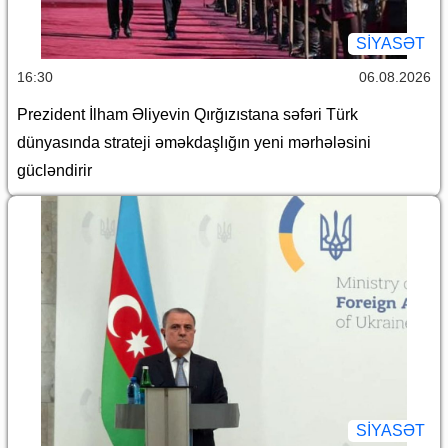
SİYASƏT
16:30
06.08.2026
Prezident İlham Əliyevin Qırğızıstana səfəri Türk
dünyasında strateji əməkdaşlığın yeni mərhələsini
gücləndirir
SİYASƏT