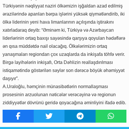
Türkiyənin nəqliyyat naziri ölkəmizin işğaldan azad edilmiş
ərazilərində aparılan bərpa işlərini yüksək qiymətləndirib, iki
ölkə liderinin yeni hava limanlarının açılışında iştirakını
xatırladaraq deyib: “Əminəm ki, Türkiyə və Azərbaycan
liderlərinin ortaq baxışı sayəsində qarşıya qoyulan hədəflərə
ən qısa müddətdə nail olacağıq. Ölkələrimizin ortaq
yanaşmaları regiondan çox uzaqlarda da inkişafa töhfə verir.
Birgə layihələrin inkişafı, Orta Dəhlizin reallaşdırılması
istiqamətində göstərilən səylər son dərəcə böyük əhəmiyyət
daşıyır”.
A.Uraloğlu, həmçinin münasibətlərin normallaşması
prosesinin arzuolunan nəticələr verəcəyinə və regionun
ziddiyyətlər dövrünü geridə qoyacağına əminliyini ifadə edib.