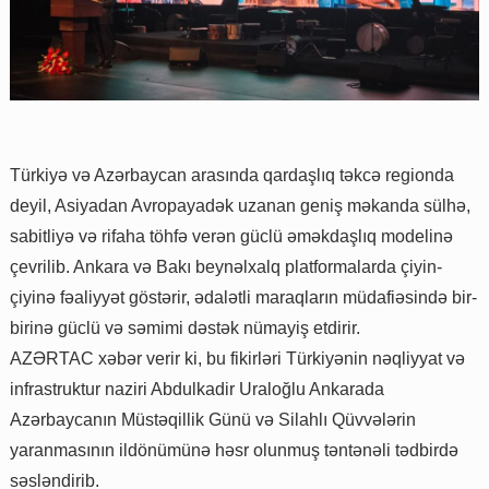
Türkiyə və Azərbaycan arasında qardaşlıq təkcə regionda
deyil, Asiyadan Avropayadək uzanan geniş məkanda sülhə,
sabitliyə və rifaha töhfə verən güclü əməkdaşlıq modelinə
çevrilib. Ankara və Bakı beynəlxalq platformalarda çiyin-
çiyinə fəaliyyət göstərir, ədalətli maraqların müdafiəsində bir-
birinə güclü və səmimi dəstək nümayiş etdirir.
AZƏRTAC xəbər verir ki, bu fikirləri Türkiyənin nəqliyyat və
infrastruktur naziri Abdulkadir Uraloğlu Ankarada
Azərbaycanın Müstəqillik Günü və Silahlı Qüvvələrin
yaranmasının ildönümünə həsr olunmuş təntənəli tədbirdə
səsləndirib.