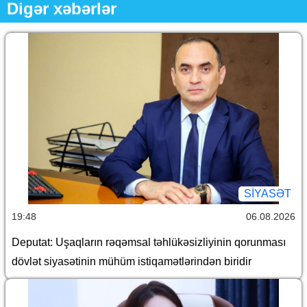
Digər xəbərlər
SİYASƏT
19:48
06.08.2026
Deputat: Uşaqların rəqəmsal təhlükəsizliyinin qorunması
dövlət siyasətinin mühüm istiqamətlərindən biridir