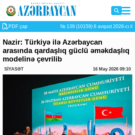
PDF çap
№ 139 (10159) 6 avqust 2026-cı il
Nazir: Türkiyə ilə Azərbaycan
arasında qardaşlıq güclü əməkdaşlıq
modelinə çevrilib
SİYASƏT
16 May 2026 09:10