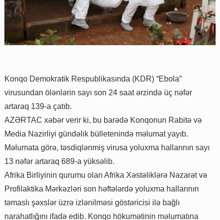
Konqo Demokratik Respublikasında (KDR) “Ebola”
virusundan ölənlərin sayı son 24 saat ərzində üç nəfər
artaraq 139-a çatıb.
AZƏRTAC xəbər verir ki, bu barədə Konqonun Rabitə və
Media Nazirliyi gündəlik bülletenində məlumat yayıb.
Məlumata görə, təsdiqlənmiş virusa yoluxma hallarının sayı
13 nəfər artaraq 689-a yüksəlib.
Afrika Birliyinin qurumu olan Afrika Xəstəliklərə Nəzarət və
Profilaktika Mərkəzləri son həftələrdə yoluxma hallarının
təmaslı şəxslər üzrə izlənilməsi göstəricisi ilə bağlı
narahatlığını ifadə edib. Konqo hökumətinin məlumatına