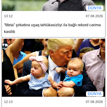
DÜNYA
13:12
07.08.2026
“Meta” şirkətinə uşaq təhlükəsizliyi ilə bağlı rekord cərimə
kəsilib
DÜNYA
12:13
07.08.2026