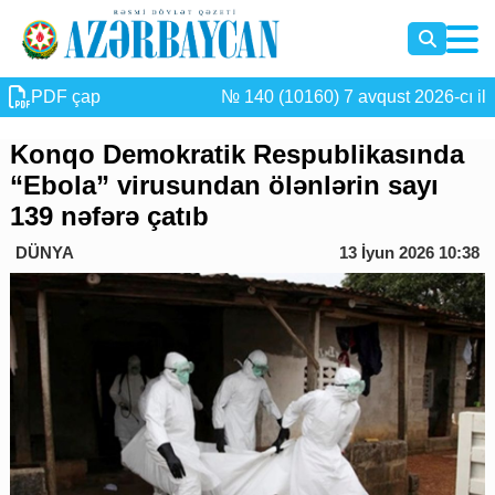
PDF çap
№ 140 (10160) 7 avqust 2026-cı il
Konqo Demokratik Respublikasında
“Ebola” virusundan ölənlərin sayı
139 nəfərə çatıb
DÜNYA
13 İyun 2026 10:38