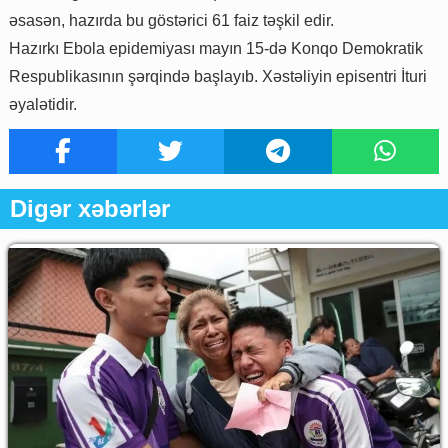
əsasən, hazırda bu göstərici 61 faiz təşkil edir.
Hazırkı Ebola epidemiyası mayın 15-də Konqo Demokratik
Respublikasının şərqində başlayıb. Xəstəliyin episentri İturi
əyalətidir.
Digər xəbərlər