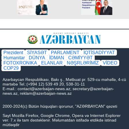
Prezident
SİYASƏT
PARLAMENT
İQTİSADİYYAT
Humanitar
DÜNYA
İDMAN
CƏMİYYƏT
FOTOXRONIKA
ELANLAR
NƏŞRLƏRİMİZ
VİDEO
COP29
Azərbaycan Respublikası, Bakı ş., Mətbuat pr. 529-cu məhəllə, 4-cü
mərtəbə Tel.:(+994 12) 539 49 20, 538-31-11
E-mail.:
contact@azerbaijan-news.az
;
secretary@azerbaijan-
news.az
,
reklam@azerbaijan-news.az
2000-2024(c) Bütün hüquqları qorunur, "AZƏRBAYCAN" qəzeti
Sayt Mozilla Firefox, Google Chrome, Opera və Internet Explorer
ver. 7.x ilə tam dəstəklənir. Məlumatdan istifadə etdikdə istinad
mütləqdir