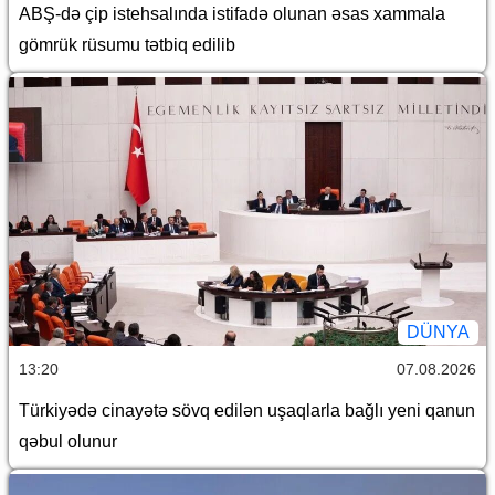
ABŞ-də çip istehsalında istifadə olunan əsas xammala
gömrük rüsumu tətbiq edilib
DÜNYA
13:20
07.08.2026
Türkiyədə cinayətə sövq edilən uşaqlarla bağlı yeni qanun
qəbul olunur