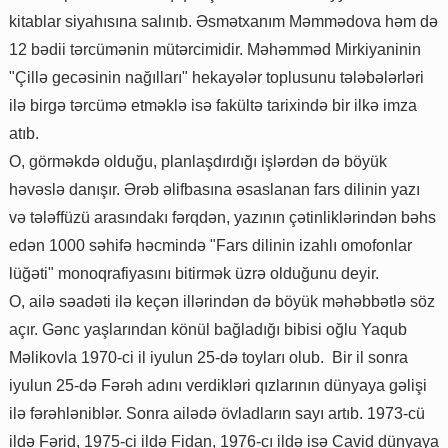
kitablar siyahısına salınıb. Əsmətxanım Məmmədova həm də
12 bədii tərcümənin mütərcimidir. Məhəmməd Mirkiyaninin
"Çillə gecəsinin nağılları" hekayələr toplusunu tələbələrləri
ilə birgə tərcümə etməklə isə fakültə tarixində bir ilkə imza
atıb.
O, görməkdə olduğu, planlaşdırdığı işlərdən də böyük
həvəslə danışır. Ərəb əlifbasına əsaslanan fars dilinin yazı
və tələffüzü arasındakı fərqdən, yazının çətinliklərindən bəhs
edən 1000 səhifə həcmində "Fars dilinin izahlı omofonlar
lüğəti" monoqrafiyasını bitirmək üzrə olduğunu deyir.
O, ailə səadəti ilə keçən illərindən də böyük məhəbbətlə söz
açır. Gənc yaşlarından könül bağladığı bibisi oğlu Yaqub
Məlikovla 1970-ci il iyulun 25-də toyları olub. Bir il sonra
iyulun 25-də Fərəh adını verdikləri qızlarının dünyaya gəlişi
ilə fərəhləniblər. Sonra ailədə övladların sayı artıb. 1973-cü
ildə Fərid, 1975-ci ildə Fidan, 1976-cı ildə isə Cavid dünyaya