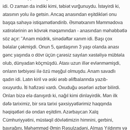
idi. O zaman da indiki kimi, təbiət vurğunuydu. İstəyirdi ki,
atasının yolu ilə getsin. Ancaq anasından eşitdikləri onu
başqa sahəyə istiqamətləndirib. Əsmətxanım Məmmədova
xatirələrinin ən kövrək məqamından - anasından məhəbbətlə
söz açır: "Anam müdrik, sinədəftər xanım idi. Başı çox
bəlalar çəkmişdi. Onun 5, qardaşının 3 yaşı olanda anası
gənc yaşında o dövr üçün çarəsiz sayılan xəstəliyə mübtəla
olub, dünyadan köçmüşdü. Atası uzun illər evlənməmişdi,
onların tərbiyəsi ilə özü məşğul olmuşdu. Anam savadlı
qadın idi. Latın kiril və əski ərəb əlifbalarında yazıb-
oxuyurdu. İti hafizəsi vardı. Oxuduğu əsərləri əzbər bilirdi.
Onları bizə elə danışırdı ki, nağıl kimi dinləyirdik. Mən ilk
dəfə tariximiz, bir sıra tarixi şəxsiyyətlərimiz haqqında
həqiqətləri də ondan eşitdim. Azərbaycan Xalq
Cümhuriyyətini, müstəqil dövlətimizin himnini, gerbini,
bayrağını, Məhəmməd Əmin Rəsulzadəni, Almas Yıldırımı və