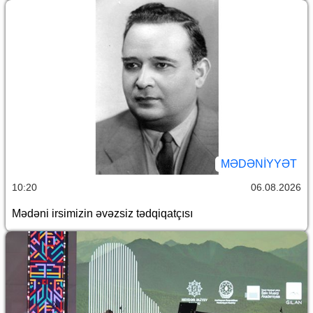
MƏDƏNIYYƏT
10:20
06.08.2026
Mədəni irsimizin əvəzsiz tədqiqatçısı