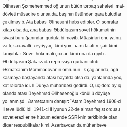
Əlihəsən Şıxməhəmməd oğlunun bütün torpaq sahələri, mal-
dövləti müsadirə olunsa da, başının üstündən qara buludlar
çəkilməyib. Ata babası Əlihəsəni həbs ediblər. O, sonralar
xilas olsa da, ana babası Əbdülqasım sovet hökumətinin
siyasi burulğanından qurtula bilməyib. Müasirləri onu yalnız
varlı, səxavətli, xeyriyyəçi kimi yox, həm də alim, şair kimi
tanıyıblar. Sovet hökuməti çoxları kimi ona da qıyıb -
Əbdülqasım Şəkərzadə repressiya qurbanı olub.
Əsmətxanım Məmmədovanın ömrünün ilk çağlarında, ağlı
kəsməyə başlayanda atası həyatda olsa da, yanlarında yox,
xatirələrdə idi. II Dünya müharibəsi gedirdi. O, üç-dörd aylıq
olanda atası Bəyəhməd Əlihəsənoğlu könüllü döyüşə
yollanmışdı. Əsmətxanım danışır: "Atam Bəyəhməd 1908-ci
il təvəllüdlü idi. 1941-ci il iyunun 22-də alman faşist ordusu
sovet ərazilərinə hücum edəndə SSRİ-nin tərkibində olan
digər respublikalar kimi, Azərbaycan da müharibəyə