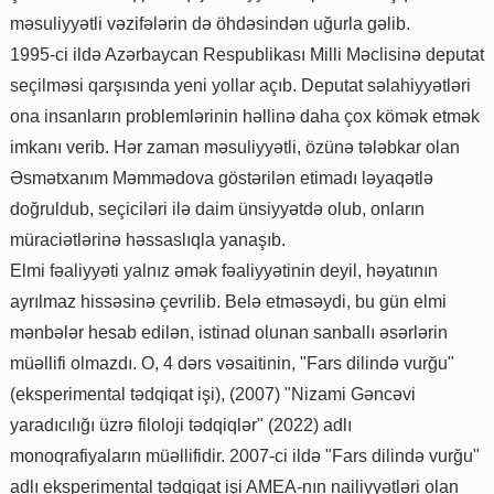
məsuliyyətli vəzifələrin də öhdəsindən uğurla gəlib.
1995-ci ildə Azərbaycan Respublikası Milli Məclisinə deputat
seçilməsi qarşısında yeni yollar açıb. Deputat səlahiyyətləri
ona insanların problemlərinin həllinə daha çox kömək etmək
imkanı verib. Hər zaman məsuliyyətli, özünə tələbkar olan
Əsmətxanım Məmmədova göstərilən etimadı ləyaqətlə
doğruldub, seçiciləri ilə daim ünsiyyətdə olub, onların
müraciətlərinə həssaslıqla yanaşıb.
Elmi fəaliyyəti yalnız əmək fəaliyyətinin deyil, həyatının
ayrılmaz hissəsinə çevrilib. Belə etməsəydi, bu gün elmi
mənbələr hesab edilən, istinad olunan sanballı əsərlərin
müəllifi olmazdı. O, 4 dərs vəsaitinin, "Fars dilində vurğu"
(eksperimental tədqiqat işi), (2007) "Nizami Gəncəvi
yaradıcılığı üzrə filoloji tədqiqlər" (2022) adlı
monoqrafiyaların müəllifidir. 2007-ci ildə "Fars dilində vurğu"
adlı eksperimental tədqiqat işi AMEA-nın nailiyyətləri olan