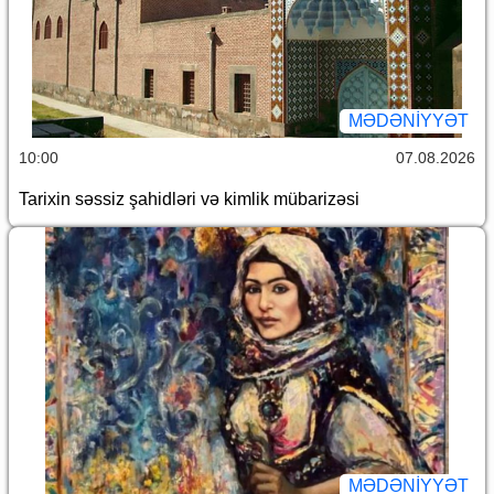
MƏDƏNIYYƏT
10:00
07.08.2026
Tarixin səssiz şahidləri və kimlik mübarizəsi
MƏDƏNIYYƏT