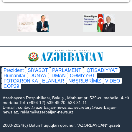
Prezident
SİYASƏT
PARLAMENT
İQTİSADİYYAT
Humanitar
DÜNYA
İDMAN
CƏMİYYƏT
FOTOXRONIKA
ELANLAR
NƏŞRLƏRİMİZ
VİDEO
COP29
Azərbaycan Respublikası, Bakı ş., Mətbuat pr. 529-cu məhəllə, 4-cü
mərtəbə Tel.:(+994 12) 539 49 20, 538-31-11
E-mail.:
contact@azerbaijan-news.az
;
secretary@azerbaijan-
news.az
,
reklam@azerbaijan-news.az
2000-2024(c) Bütün hüquqları qorunur, "AZƏRBAYCAN" qəzeti