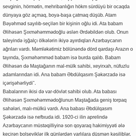
sevginin, hörmətin, mehribanlığın hökm sürdüyü bir ocaqda
dünyaya göz açmaq, boya-başa çatmaq düşüb. Atam
Bəyəhməd sayılıb-seçilən bir kişinin oğlu idi. Ata babam
Əlihəsən Şıxməhəmmədoğlu əslən Ərdəbildən olub. Onun
taleyində işğalçı ölkələrin ikiyə ayırdıqları Azərbaycanın
ağrıları vardı. Məmləkətimiz bölünəndə dörd qardaşı Arazın o
tayında, Şıxməhəmməd babam isə burda qalıb. Babam
Əlihəsən də Maştağanın mal-mülk sahibi, xeyirxah, nüfuzlu
adamlarından idi. Ana babam Əbdülqasım Şəkərzadə isə
içərişəhərliydi".
Babalarının ikisi də var-dövlət sahibi olub. Ata babası
Əlihəsən Şıxməhəmmədoğlunun Maştağada geniş torpaq
sahələri, malı-mülkü vardı. Ana babası Əbdülqasım
Şəkərzadə isə neftxuda idi. 1920-ci ilin aprelində
Azərbaycanın müstəqilliyinə son qoyaraq hakimiyyəti ələ
keçirən bolşeviklər ilk günlərdən varlılara düşmən kəsiliblər.