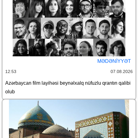
MƏDƏNIYYƏT
12:53
07.08.2026
Azərbaycan film layihəsi beynəlxalq nüfuzlu qrantın qalibi
olub