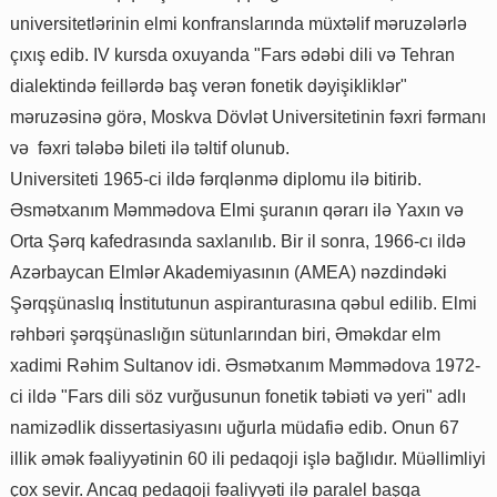
universitetlərinin elmi konfranslarında müxtəlif məruzələrlə
çıxış edib. IV kursda oxuyanda "Fars ədəbi dili və Tehran
dialektində feillərdə baş verən fonetik dəyişikliklər"
məruzəsinə görə, Moskva Dövlət Universitetinin fəxri fərmanı
və fəxri tələbə bileti ilə təltif olunub.
Universiteti 1965-ci ildə fərqlənmə diplomu ilə bitirib.
Əsmətxanım Məmmədova Elmi şuranın qərarı ilə Yaxın və
Orta Şərq kafedrasında saxlanılıb. Bir il sonra, 1966-cı ildə
Azərbaycan Elmlər Akademiyasının (AMEA) nəzdindəki
Şərqşünaslıq İnstitutunun aspiranturasına qəbul edilib. Elmi
rəhbəri şərqşünaslığın sütunlarından biri, Əməkdar elm
xadimi Rəhim Sultanov idi. Əsmətxanım Məmmədova 1972-
ci ildə "Fars dili söz vurğusunun fonetik təbiəti və yeri" adlı
namizədlik dissertasiyasını uğurla müdafiə edib. Onun 67
illik əmək fəaliyyətinin 60 ili pedaqoji işlə bağlıdır. Müəllimliyi
çox sevir. Ancaq pedaqoji fəaliyyəti ilə paralel başqa