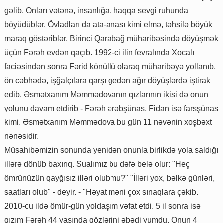
gəlib. Onları vətənə, insanlığa, haqqa sevgi ruhunda
böyüdüblər. Övladları da ata-anası kimi elmə, təhsilə böyük
maraq göstəriblər. Birinci Qarabağ müharibəsində döyüşmək
üçün Fərəh evdən qaçıb. 1992-ci ilin fevralında Xocalı
faciəsindən sonra Fərid könüllü olaraq müharibəyə yollanıb,
ön cəbhədə, işğalçılara qarşı gedən ağır döyüşlərdə iştirak
edib. Əsmətxanım Məmmədovanın qızlarının ikisi də onun
yolunu davam etdirib - Fərəh ərəbşünas, Fidan isə farsşünas
kimi. Əsmətxanım Məmmədova bu gün 11 nəvənin xoşbəxt
nənəsidir.
Müsahibəmizin sonunda yenidən onunla birlikdə yola saldığı
illərə dönüb baxırıq. Sualımız bu dəfə belə olur: "Heç
ömrünüzün qayğısız illəri olubmu?" "İlləri yox, bəlkə günləri,
saatları olub" - deyir. - "Həyat məni çox sınaqlara çəkib.
2010-cu ildə ömür-gün yoldaşım vəfat etdi. 5 il sonra isə
qızım Fərəh 44 yaşında gözlərini əbədi yumdu. Onun 4