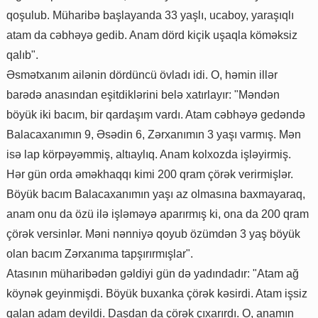
qoşulub. Müharibə başlayanda 33 yaşlı, ucaboy, yaraşıqlı
atam da cəbhəyə gedib. Anam dörd kiçik uşaqla köməksiz
qalıb".
Əsmətxanım ailənin dördüncü övladı idi. O, həmin illər
barədə anasından eşitdiklərini belə xatırlayır: "Məndən
böyük iki bacım, bir qardaşım vardı. Atam cəbhəyə gedəndə
Balacaxanımın 9, Əsədin 6, Zərxanımın 3 yaşı varmış. Mən
isə lap körpəyəmmiş, altıaylıq. Anam kolxozda işləyirmiş.
Hər gün orda əməkhaqqı kimi 200 qram çörək verirmişlər.
Böyük bacım Balacaxanımın yaşı az olmasına baxmayaraq,
anam onu da özü ilə işləməyə aparırmış ki, ona da 200 qram
çörək versinlər. Məni nənniyə qoyub özümdən 3 yaş böyük
olan bacım Zərxanıma tapşırırmışlar".
Atasının müharibədən gəldiyi gün də yadındadır: "Atam ağ
köynək geyinmişdi. Böyük buxanka çörək kəsirdi. Atam işsiz
qalan adam deyildi. Daşdan da çörək çıxarırdı. O, anamın