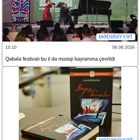
MƏDƏNIYYƏT
10:10
06.08.2026
Qəbələ festivalı bu il də musiqi bayramına çevrildi