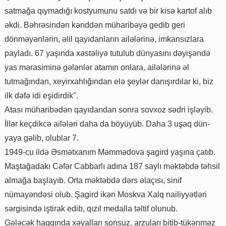
satmağa qıymadığı kostyumunu satdı və bir kisə kartof alıb
əkdi. Bəhrəsindən kənddən müharibəyə gedib geri
dönməyənlərin, əlil qayıdanların ailələrinə, imkansızlara
payladı. 67 yaşında xəstəliyə tutulub dünyasını dəyişəndə
yas mərasiminə gələnlər atamın onlara, ailələrinə əl
tutmağından, xeyirxahlığından elə şeylər danışırdılar ki, biz
ilk dəfə idi eşidirdik".
Atası müharibədən qayıdandan sonra sovxoz sədri işləyib.
İllər keçdikcə ailələri daha da böyüyüb. Daha 3 uşaq dün-
yaya gəlib, olublar 7.
1949-cu ildə Əsmətxanım Məmmədova şagird yaşına çatıb.
Maştağadakı Cəfər Cabbarlı adına 187 saylı məktəbdə təhsil
almağa başlayıb. Orta məktəbdə dərs əlaçısı, sinif
nümayəndəsi olub. Şagird ikən Moskva Xalq nailiyyətləri
sərgisində iştirak edib, qızıl medalla təltif olunub.
Gələcək haqqında xəyalları sonsuz, arzuları bitib-tükənməz