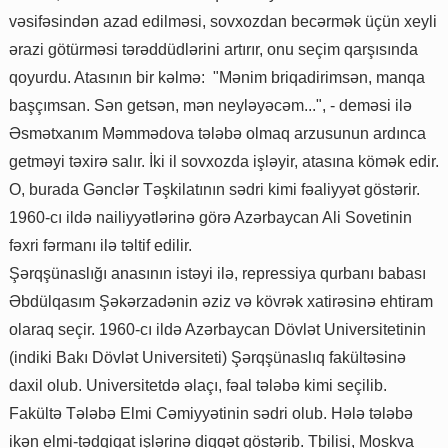
vəsifəsindən azad edilməsi, sovxozdan becərmək üçün xeyli
ərazi götürməsi tərəddüdlərini artırır, onu seçim qarşısında
qoyurdu. Atasının bir kəlmə: "Mənim briqadirimsən, manqa
başçımsan. Sən getsən, mən neyləyəcəm...", - deməsi ilə
Əsmətxanım Məmmədova tələbə olmaq arzusunun ardınca
getməyi təxirə salır. İki il sovxozda işləyir, atasına kömək edir.
O, burada Gənclər Təşkilatının sədri kimi fəaliyyət göstərir.
1960-cı ildə nailiyyətlərinə görə Azərbaycan Ali Sovetinin
fəxri fərmanı ilə təltif edilir.
Şərqşünaslığı anasının istəyi ilə, repressiya qurbanı babası
Əbdülqasım Şəkərzadənin əziz və kövrək xatirəsinə ehtiram
olaraq seçir. 1960-cı ildə Azərbaycan Dövlət Universitetinin
(indiki Bakı Dövlət Universiteti) Şərqşünaslıq fakültəsinə
daxil olub. Universitetdə əlaçı, fəal tələbə kimi seçilib.
Fakültə Tələbə Elmi Cəmiyyətinin sədri olub. Hələ tələbə
ikən elmi-tədqiqat işlərinə diqqət göstərib. Tbilisi, Moskva