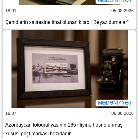
MƏDƏNIYYƏT
18:01
05.08.2026
Şəhidlərin xatirəsinə ithaf olunan kitab: “Bəyaz durnalar”
MƏDƏNIYYƏT
16:37
05.08.2026
Azərbaycan fotoqrafiyasının 165 illiyinə həsr olunmuş
xüsusi poçt markası hazırlanıb