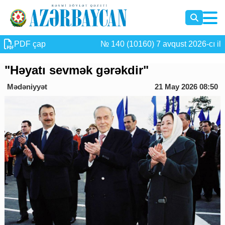
PDF çap
№ 140 (10160) 7 avqust 2026-cı il
"Həyatı sevmək gərəkdir"
Mədəniyyət
21 May 2026 08:50