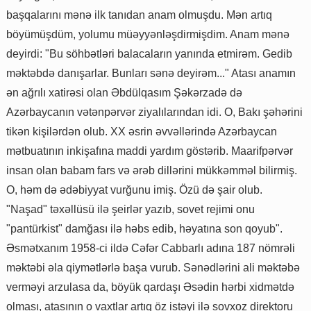
başqalarını mənə ilk tanıdan anam olmuşdu. Mən artıq
böyümüşdüm, yolumu müəyyənləşdirmişdim. Anam mənə
deyirdi: "Bu söhbətləri balacaların yanında etmirəm. Gedib
məktəbdə danışarlar. Bunları sənə deyirəm..." Atası anamın
ən ağrılı xatirəsi olan Əbdülqasım Şəkərzadə də
Azərbaycanın vətənpərvər ziyalılarından idi. O, Bakı şəhərini
tikən kişilərdən olub. XX əsrin əvvəllərində Azərbaycan
mətbuatının inkişafına maddi yardım göstərib. Maarifpərvər
insan olan babam fars və ərəb dillərini mükkəmməl bilirmiş.
O, həm də ədəbiyyat vurğunu imiş. Özü də şair olub.
"Naşad" təxəllüsü ilə şeirlər yazıb, sovet rejimi onu
"pantürkist" damğası ilə həbs edib, həyatına son qoyub".
Əsmətxanım 1958-ci ildə Cəfər Cabbarlı adına 187 nömrəli
məktəbi əla qiymətlərlə başa vurub. Sənədlərini ali məktəbə
verməyi arzulasa da, böyük qardaşı Əsədin hərbi xidmətdə
olması, atasının o vaxtlar artıq öz istəyi ilə sovxoz direktoru