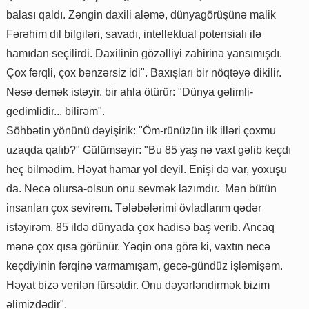
balası qaldı. Zəngin daxili aləmə, dünyagörüşünə malik
Fərəhim dil bilgiləri, savadı, intellektual potensialı ilə
hamıdan seçilirdi. Daxilinin gözəlliyi zahirinə yansımışdı.
Çox fərqli, çox bənzərsiz idi". Baxışları bir nöqtəyə dikilir.
Nəsə demək istəyir, bir ahla ötürür: "Dünya gəlimli-
gedimlidir... bilirəm".
Söhbətin yönünü dəyişirik: "Öm-rünüzün ilk illəri çoxmu
uzaqda qalıb?" Gülümsəyir: "Bu 85 yaş nə vaxt gəlib keçdı
heç bilmədim. Həyat hamar yol deyil. Enişi də var, yoxuşu
da. Necə olursa-olsun onu sevmək lazımdır. Mən bütün
insanları çox sevirəm. Tələbələrimi övladlarım qədər
istəyirəm. 85 ildə dünyada çox hadisə baş verib. Ancaq
mənə çox qısa görünür. Yəqin ona görə ki, vaxtın necə
keçdiyinin fərqinə varmamışam, gecə-gündüz işləmişəm.
Həyat bizə verilən fürsətdir. Onu dəyərləndirmək bizim
əlimizdədir".