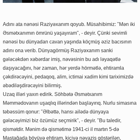
Adını ata nənəsi Raziyəxanım qoyub. Müsahibimiz: "Mən iki
Əsmətxanımın ömrünü yaşayıram", - deyir. Çünki sevimli
nənəsi bu dünyadan cavan yaşında köçmüş əziz bacısının
adını ona verib. Dünyagörmüş Raziyəxanım sanki
gələcəkdən xəbərdar imiş, nəvəsinin bu adı ləyaqətlə
daşıyacağını, hər zaman, hər yerdə hörmətlə, ehtiramla
çəkdirəcəyini, pedaqoq, alim, ictimai xadim kimi tariximizdə
əbədiləşdirəcəyini bilirmiş.
Uzaq illəri yaxın edirik. Söhbətə Əsmətxanım
Məmmədovanın uşaqlıq illərindən başlayırıq. Nurlu simasına
təbəssüm qonur: "Əlbəttə, hansı ailədə dünyaya
gələcəyimizi biz özümüz seçmirik", - deyir. "Bu taledir,
qismətdir. Mənim də qismətimə 1941-ci il martın 5-də
Maştağada böyüyə ehtiram, kiçiyə nəvaziş göstərilən,