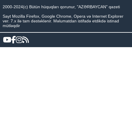
2000-2024(c) Bütün hüquqları qorunur, "AZƏRBAYCAN" qəzeti
Sayt Mozilla Firefox, Google Chrome, Opera və Internet Explorer
ver. 7.x ilə tam dəstəklənir. Məlumatdan istifadə etdikdə istinad
mütləqdir