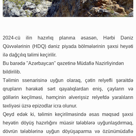
2024-cü ilin hazırlıq planına əsasən, Hərbi Dəniz
Qüvvələrinin (HDQ) dəniz piyada bölmələrinin şəxsi heyəti
ilə dağçılıq təlimi keçirilir.
Bu barədə "Azərbaycan" qəzetinə Müdafiə Nazirliyindən
bildirilib.
Təlimin ssenarisinə uyğun olaraq, çətin relyefli şəraitdə
qrupların hərəkəti sərt qayalıqlardan eniş, çayların və
göllərin keçilməsi, həmçinin əlverişsiz relyefdə yaralıların
təxliyəsi üzrə epizodlar icra olunur.
Qeyd edək ki, təlimin keçirilməsində əsas məqsəd şəxsi
heyətin döyüş hazırlığını müasir tələblərə uyğunlaşdırmaq,
dövrün tələblərinə uyğun döyüşaparma və özünümüdafiə