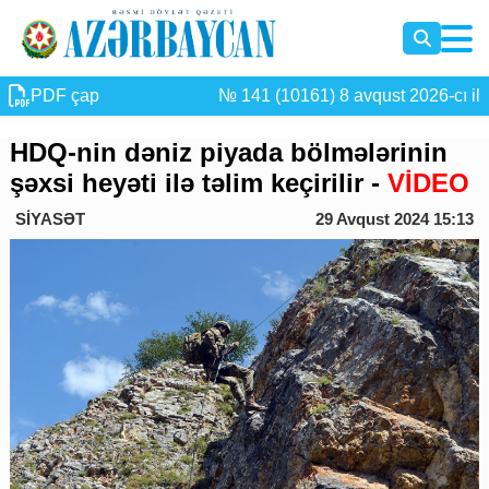
PDF çap
№ 141 (10161) 8 avqust 2026-cı il
HDQ-nin dəniz piyada bölmələrinin
şəxsi heyəti ilə təlim keçirilir -
VİDEO
SİYASƏT
29 Avqust 2024 15:13