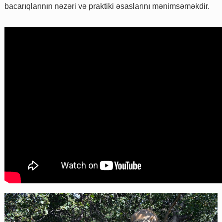
bacarıqlarının nəzəri və praktiki əsaslarını mənimsəməkdir.