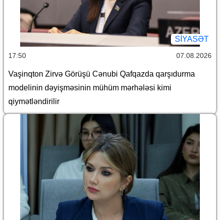
SİYASƏT
17:50
07.08.2026
Vaşinqton Zirvə Görüşü Cənubi Qafqazda qarşıdurma
modelinin dəyişməsinin mühüm mərhələsi kimi
qiymətləndirilir