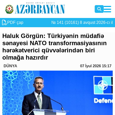
PDF çap
№ 141 (10161) 8 avqust 2026-cı il
Haluk Görgün: Türkiyənin müdafiə
sənayesi NATO transformasiyasının
hərəkətverici qüvvələrindən biri
olmağa hazırdır
DÜNYA
07 İyul 2026 15:17