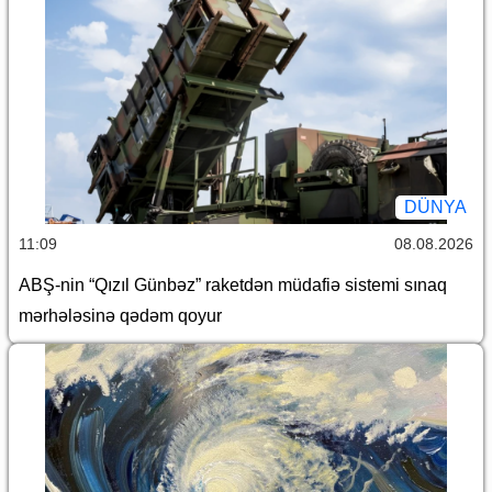
DÜNYA
11:09
08.08.2026
ABŞ-nin “Qızıl Günbəz” raketdən müdafiə sistemi sınaq
mərhələsinə qədəm qoyur