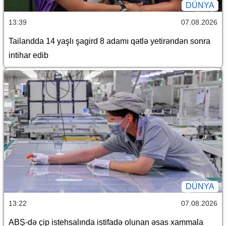
DÜNYA
13:39
07.08.2026
Tailandda 14 yaşlı şagird 8 adamı qətlə yetirəndən sonra
intihar edib
DÜNYA
13:22
07.08.2026
ABŞ-də çip istehsalında istifadə olunan əsas xammala