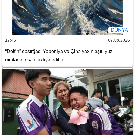
DÜNYA
17:45
07.08.2026
“Delfin” qasırğası Yaponiya və Çinə yaxınlaşır: yüz
minlərlə insan təxliyə edilib