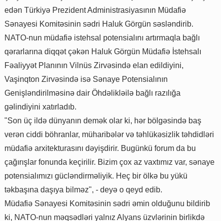
edən Türkiyə Prezident Administrasiyasının Müdafiə
Sənayesi Komitəsinin sədri Haluk Görgün səsləndirib.
NATO-nun müdafiə istehsal potensialını artırmaqla bağlı
qərarlarına diqqət çəkən Haluk Görgün Müdafiə İstehsalı
Fəaliyyət Planının Vilnüs Zirvəsində elan edildiyini,
Vaşinqton Zirvəsində isə Sənaye Potensialının
Genişləndirilməsinə dair Öhdəlikləilə bağlı razılığa
gəlindiyini xatırladıb.
"Son üç ildə dünyanın demək olar ki, hər bölgəsində baş
verən ciddi böhranlar, müharibələr və təhlükəsizlik təhdidləri
müdafiə arxitekturasını dəyişdirir. Bugünkü forum da bu
çağırışlar fonunda keçirilir. Bizim çox az vaxtımız var, sənaye
potensialımızı gücləndirməliyik. Heç bir ölkə bu yükü
təkbaşına daşıya bilməz", - deyə o qeyd edib.
Müdafiə Sənayesi Komitəsinin sədri əmin olduğunu bildirib
ki, NATO-nun məqsədləri yalnız Alyans üzvlərinin birlikdə