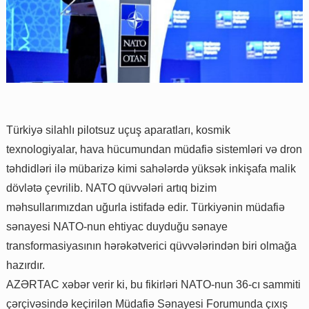
Türkiyə silahlı pilotsuz uçuş aparatları, kosmik
texnologiyalar, hava hücumundan müdafiə sistemləri və dron
təhdidləri ilə mübarizə kimi sahələrdə yüksək inkişafa malik
dövlətə çevrilib. NATO qüvvələri artıq bizim
məhsullarımızdan uğurla istifadə edir. Türkiyənin müdafiə
sənayesi NATO-nun ehtiyac duyduğu sənaye
transformasiyasının hərəkətverici qüvvələrindən biri olmağa
hazırdır.
AZƏRTAC xəbər verir ki, bu fikirləri NATO-nun 36-cı sammiti
çərçivəsində keçirilən Müdafiə Sənayesi Forumunda çıxış