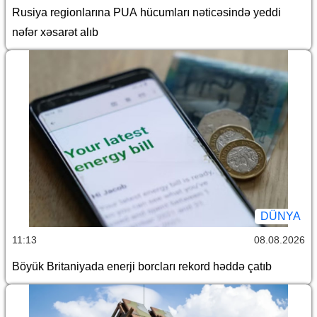
Rusiya regionlarına PUA hücumları nəticəsində yeddi
nəfər xəsarət alıb
DÜNYA
11:13
08.08.2026
Böyük Britaniyada enerji borcları rekord həddə çatıb