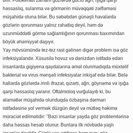
bilir. Fotokeratit zamanı gözlərdə güclü ağrı, işığa qarşı
həssaslıq, sulanma və görmənin müvəqqəti zəifləməsi
müşahidə oluna bilər. Bu səbəbdən günəşli havalarda
gözlərin qorunması yalnız rahatlıq deyil, həm də
uzunmüddətli görmə sağlamlığının qorunması baxımından
böyük əhəmiyyət daşıyır.
Yay mövsümündə tez-tez rast gəlinən digər problem isə göz
infeksiyalarıdır. Xüsusilə hovuz və dənizdən istifadə edən
insanlarda gigiyena qaydalarına əməl olunmadıqda müxtəlif
bakterial və virus mənşəli infeksiyalar inkişaf edə bilər. Belə
hallarda gözlərdə irinli ifrazat, qızartı, ağrı, göynəmə və işığa
qarşı həssaslıq yaranır. Oftalmoloq vurğulayıb ki, bu
əlamətlər müşahidə olunduqda özbaşına dərman
istifadəsinə yol vermək düzgün deyil və mütləq həkimə
müraciət edilməlidir: "Bəzi insanlar yayda göz problemlərinə
daha həssas hesab olunur. Bunlara ilk növbədə yaşlı