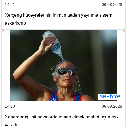
14:21
06.08.2026
Xərçəng hüceyrələrinin immunitetdən yayınma sistemi
aşkarlanıb
SƏHIYYƏ
14:20
06.08.2026
Xəbərdarlıq: isti havalarda idman etmək səhhət üçün risk
yaradır