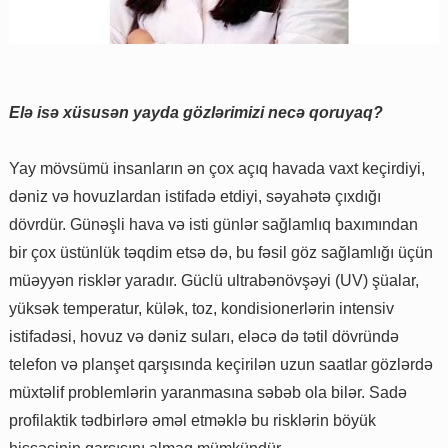
Elə isə xüsusən yayda gözlərimizi necə qoruyaq?
Yay mövsümü insanların ən çox açıq havada vaxt keçirdiyi,
dəniz və hovuzlardan istifadə etdiyi, səyahətə çıxdığı
dövrdür. Günəşli hava və isti günlər sağlamlıq baxımından
bir çox üstünlük təqdim etsə də, bu fəsil göz sağlamlığı üçün
müəyyən risklər yaradır. Güclü ultrabənövşəyi (UV) şüalar,
yüksək temperatur, külək, toz, kondisionerlərin intensiv
istifadəsi, hovuz və dəniz suları, eləcə də tətil dövründə
telefon və planşet qarşısında keçirilən uzun saatlar gözlərdə
müxtəlif problemlərin yaranmasına səbəb ola bilər. Sadə
profilaktik tədbirlərə əməl etməklə bu risklərin böyük