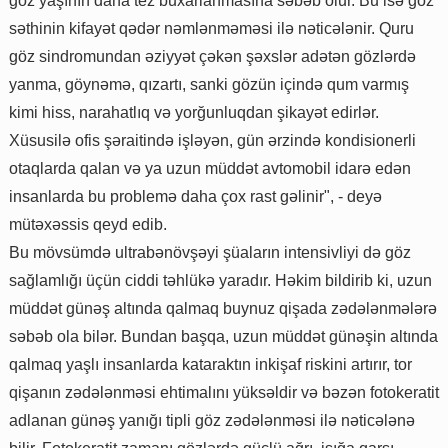
göz yaşının daha tez buxarlanmasına səbəb olur. Bu isə göz
səthinin kifayət qədər nəmlənməməsi ilə nəticələnir. Quru
göz sindromundan əziyyət çəkən şəxslər adətən gözlərdə
yanma, göynəmə, qızartı, sanki gözün içində qum varmış
kimi hiss, narahatlıq və yorğunluqdan şikayət edirlər.
Xüsusilə ofis şəraitində işləyən, gün ərzində kondisionerli
otaqlarda qalan və ya uzun müddət avtomobil idarə edən
insanlarda bu problemə daha çox rast gəlinir", - deyə
mütəxəssis qeyd edib.
Bu mövsümdə ultrabənövşəyi şüaların intensivliyi də göz
sağlamlığı üçün ciddi təhlükə yaradır. Həkim bildirib ki, uzun
müddət günəş altında qalmaq buynuz qişada zədələnmələrə
səbəb ola bilər. Bundan başqa, uzun müddət günəşin altında
qalmaq yaşlı insanlarda kataraktın inkişaf riskini artırır, tor
qişanın zədələnməsi ehtimalını yüksəldir və bəzən fotokeratit
adlanan günəş yanığı tipli göz zədələnməsi ilə nəticələnə