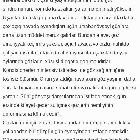
insanlar daxildir. Çünki yaş artdıqca həm quru göz
sindromunun, həm də kataraktın yaranma ehtimalı yüksəlir.
Uşaqlar da risk qrupuna daxildirlər. Onlar gün ərzində daha
çox açıq havada oynadıqları üçün ultrabənövşəyi şüalara
daha uzun müddət məruz qalırlar. Bundan əlavə, göz
əməliyyatı keçirmiş şəxslər, açıq havada və tozlu mühitdə
çalışan insanlar, eləcə də allergiyası olan şəxslər də yay
aylarında gözlərini xüsusi diqqətlə qorumalıdırlar.
Kondisionerlərin intensiv istifadəsi də göz sağlamlığına
təsirsiz ötüşmür. Onun yaratdığı hava axını göz yaşının daha
sürətlə buxarlanmasına səbəb olur və nəticədə quruluq hissi
yaranır. Süni göz yaşı damcılarından istifadə etmək, gün
ərzində kifayət qədər su içmək gözlərin nəmliyinin
qorunmasına kömək edir".
Gözləri günəşin zərərli təsirlərindən qorumağın ən effektiv
yollarından biri düzgün gün eynəyindən istifadə etməkdir.