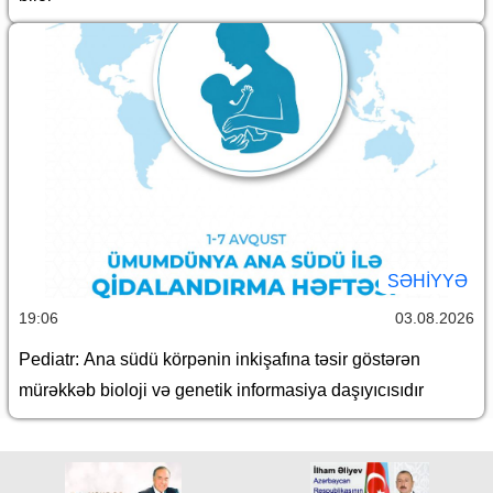
SƏHIYYƏ
19:06
03.08.2026
Pediatr: Ana südü körpənin inkişafına təsir göstərən
mürəkkəb bioloji və genetik informasiya daşıyıcısıdır