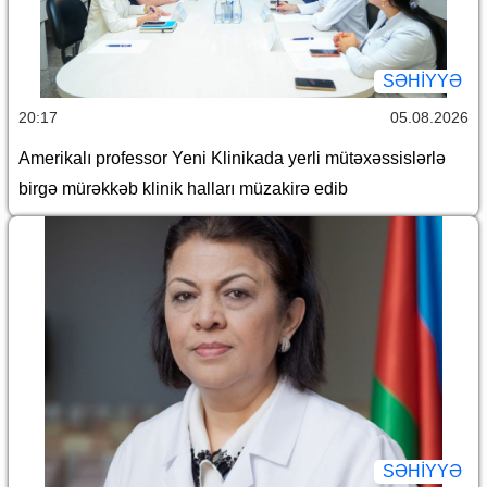
SƏHIYYƏ
20:17
05.08.2026
Amerikalı professor Yeni Klinikada yerli mütəxəssislərlə
birgə mürəkkəb klinik halları müzakirə edib
SƏHIYYƏ