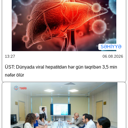
SƏHIYYƏ
13:27
06.08.2026
ÜST: Dünyada viral hepatitdən hər gün təqribən 3,5 min
nəfər ölür