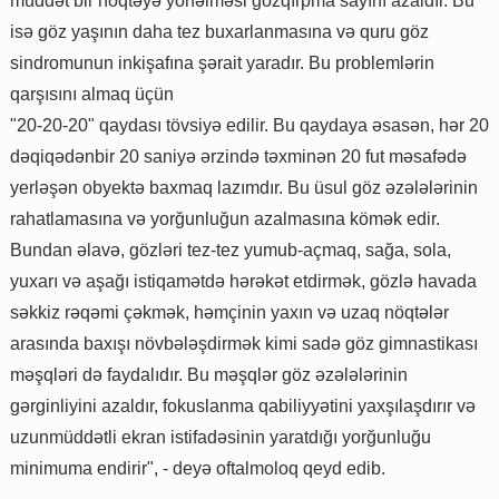
müddət bir nöqtəyə yönəlməsi gözqırpma sayını azaldır. Bu
isə göz yaşının daha tez buxarlanmasına və quru göz
sindromunun inkişafına şərait yaradır. Bu problemlərin
qarşısını almaq üçün
"20-20-20" qaydası tövsiyə edilir. Bu qaydaya əsasən, hər 20
dəqiqədənbir 20 saniyə ərzində təxminən 20 fut məsafədə
yerləşən obyektə baxmaq lazımdır. Bu üsul göz əzələlərinin
rahatlamasına və yorğunluğun azalmasına kömək edir.
Bundan əlavə, gözləri tez-tez yumub-açmaq, sağa, sola,
yuxarı və aşağı istiqamətdə hərəkət etdirmək, gözlə havada
səkkiz rəqəmi çəkmək, həmçinin yaxın və uzaq nöqtələr
arasında baxışı növbələşdirmək kimi sadə göz gimnastikası
məşqləri də faydalıdır. Bu məşqlər göz əzələlərinin
gərginliyini azaldır, fokuslanma qabiliyyətini yaxşılaşdırır və
uzunmüddətli ekran istifadəsinin yaratdığı yorğunluğu
minimuma endirir", - deyə oftalmoloq qeyd edib.