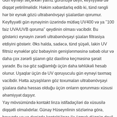
Gün eynəyi seçərkən yalnız görünüşə deyil, keyfiyyətə də
diqqət yetirilməlidir. Həkim xəbərdarlıq edib ki, tünd rəngli
hər bir eynək gözü ultrabənövşəyi şüalardan qorumur.
Keyfiyyətli gün eynəyinin üzərində mütləq UV400 və ya "100
faiz UVA/UVB qoruma" qeydinin olması vacibdir. Bu
göstərici eynəyin zərərli ultrabənövşəyi şüaları filtrasiya
etdiyini göstərir. Əks halda, sadəcə, tünd şüşəli, lakin UV
filtrsiz eynəklər göz bəbəyinin genişlənməsinə səbəb olur və
daha çox zərərli şüanın göz daxilinə keçməsinə şərait
yaradır. Bu isə göz sağlamlığı üçün daha təhlükəli hesab
olunur. Uşaqlar üçün də UV qoruyuculu gün eynəyi taxmaq
vacibdir. Hətta azyaşlıların göz toxumaları ultrabənövşəyi
şüalara daha həssas olduğu üçün onların qorunması xüsusi
əhəmiyyət daşıyır.
Yay mövsümündə kontakt linza istifadəçiləri də xüsusilə
diqqətli olmalıdırlar. Günay Hüseynlinin sözlərinə görə,