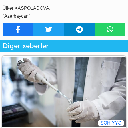
Ülkər XASPOLADOVA,
"Azərbaycan"
Digər xəbərlər
SƏHIYYƏ