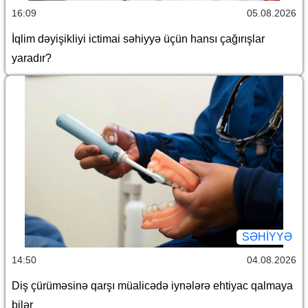
16:09
05.08.2026
İqlim dəyişikliyi ictimai səhiyyə üçün hansı çağırışlar
yaradır?
SƏHIYYƏ
14:50
04.08.2026
Diş çürüməsinə qarşı müalicədə iynələrə ehtiyac qalmaya
bilər