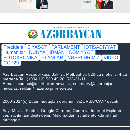
Prezident
SİYASƏT
PARLAMENT
İQTİSADİYYAT
Humanitar
DÜNYA
İDMAN
CƏMİYYƏT
FOTOXRONIKA
ELANLAR
NƏŞRLƏRİMİZ
VİDEO
COP29
Azərbaycan Respublikası, Bakı ş., Mətbuat pr. 529-cu məhəllə, 4-cü
mərtəbə Tel.:(+994 12) 539 49 20, 538-31-11
E-mail.:
contact@azerbaijan-news.az
;
secretary@azerbaijan-
news.az
,
reklam@azerbaijan-news.az
2000-2024(c) Bütün hüquqları qorunur, "AZƏRBAYCAN" qəzeti
Sayt Mozilla Firefox, Google Chrome, Opera və Internet Explorer
ver. 7.x ilə tam dəstəklənir. Məlumatdan istifadə etdikdə istinad
mütləqdir