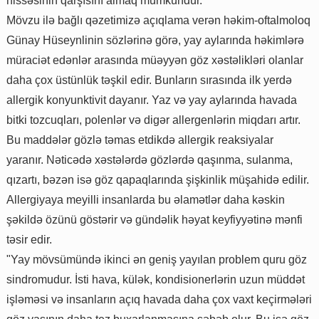
hissəsinin qarşısını almaq mümkündür.
Mövzu ilə bağlı qəzetimizə açıqlama verən həkim-oftalmoloq
Günay Hüseynlinin sözlərinə görə, yay aylarında həkimlərə
müraciət edənlər arasında müəyyən göz xəstəlikləri olanlar
daha çox üstünlük təşkil edir. Bunların sırasında ilk yerdə
allergik konyunktivit dayanır. Yaz və yay aylarında havada
bitki tozcuqları, polenlər və digər allergenlərin miqdarı artır.
Bu maddələr gözlə təmas etdikdə allergik reaksiyalar
yaranır. Nəticədə xəstələrdə gözlərdə qaşınma, sulanma,
qızartı, bəzən isə göz qapaqlarında şişkinlik müşahidə edilir.
Allergiyaya meyilli insanlarda bu əlamətlər daha kəskin
şəkildə özünü göstərir və gündəlik həyat keyfiyyətinə mənfi
təsir edir.
"Yay mövsümündə ikinci ən geniş yayılan problem quru göz
sindromudur. İsti hava, külək, kondisionerlərin uzun müddət
işləməsi və insanların açıq havada daha çox vaxt keçirmələri