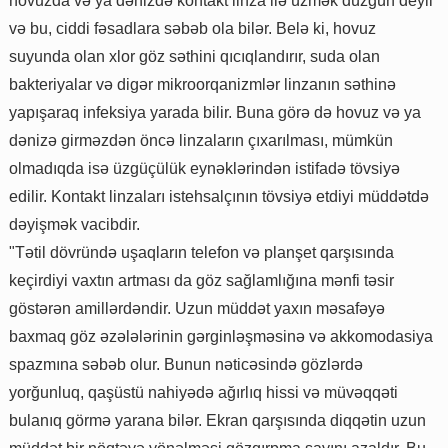
hovuzda və ya dənizdə kontakt linza ilə üzmək düzgün deyil
və bu, ciddi fəsadlara səbəb ola bilər. Belə ki, hovuz
suyunda olan xlor göz səthini qıcıqlandırır, suda olan
bakteriyalar və digər mikroorqanizmlər linzanın səthinə
yapışaraq infeksiya yarada bilir. Buna görə də hovuz və ya
dənizə girməzdən öncə linzaların çıxarılması, mümkün
olmadıqda isə üzgüçülük eynəklərindən istifadə tövsiyə
edilir. Kontakt linzaları istehsalçının tövsiyə etdiyi müddətdə
dəyişmək vacibdir.
"Tətil dövründə uşaqların telefon və planşet qarşısında
keçirdiyi vaxtın artması da göz sağlamlığına mənfi təsir
göstərən amillərdəndir. Uzun müddət yaxın məsafəyə
baxmaq göz əzələlərinin gərginləşməsinə və akkomodasiya
spazmına səbəb olur. Bunun nəticəsində gözlərdə
yorğunluq, qaşüstü nahiyədə ağırlıq hissi və müvəqqəti
bulanıq görmə yarana bilər. Ekran qarşısında diqqətin uzun